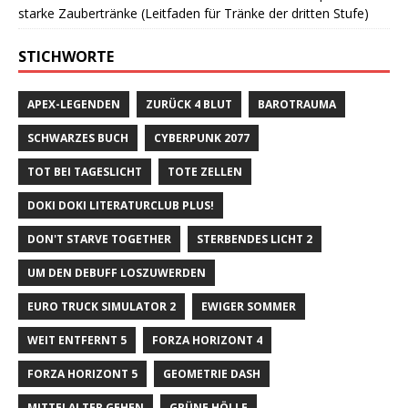
starke Zaubertränke (Leitfaden für Tränke der dritten Stufe)
STICHWORTE
APEX-LEGENDEN
ZURÜCK 4 BLUT
BAROTRAUMA
SCHWARZES BUCH
CYBERPUNK 2077
TOT BEI TAGESLICHT
TOTE ZELLEN
DOKI DOKI LITERATURCLUB PLUS!
DON'T STARVE TOGETHER
STERBENDES LICHT 2
UM DEN DEBUFF LOSZUWERDEN
EURO TRUCK SIMULATOR 2
EWIGER SOMMER
WEIT ENTFERNT 5
FORZA HORIZONT 4
FORZA HORIZONT 5
GEOMETRIE DASH
MITTELALTER GEHEN
GRÜNE HÖLLE