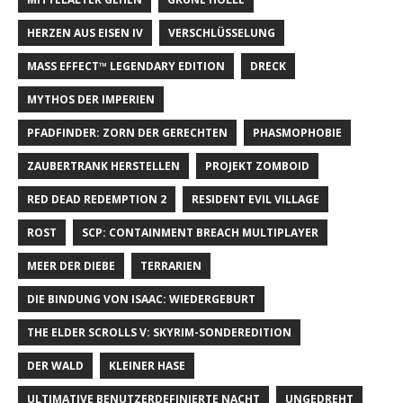
HERZEN AUS EISEN IV
VERSCHLÜSSELUNG
MASS EFFECT™ LEGENDARY EDITION
DRECK
MYTHOS DER IMPERIEN
PFADFINDER: ZORN DER GERECHTEN
PHASMOPHOBIE
ZAUBERTRANK HERSTELLEN
PROJEKT ZOMBOID
RED DEAD REDEMPTION 2
RESIDENT EVIL VILLAGE
ROST
SCP: CONTAINMENT BREACH MULTIPLAYER
MEER DER DIEBE
TERRARIEN
DIE BINDUNG VON ISAAC: WIEDERGEBURT
THE ELDER SCROLLS V: SKYRIM-SONDEREDITION
DER WALD
KLEINER HASE
ULTIMATIVE BENUTZERDEFINIERTE NACHT
UNGEDREHT