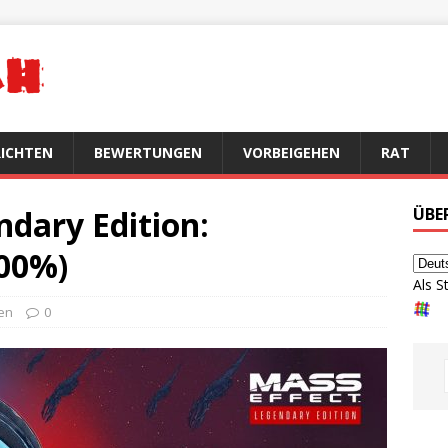
ICHTEN
BEWERTUNGEN
VORBEIGEHEN
RAT
dary Edition:
ÜBE
100%)
Als S
en
0