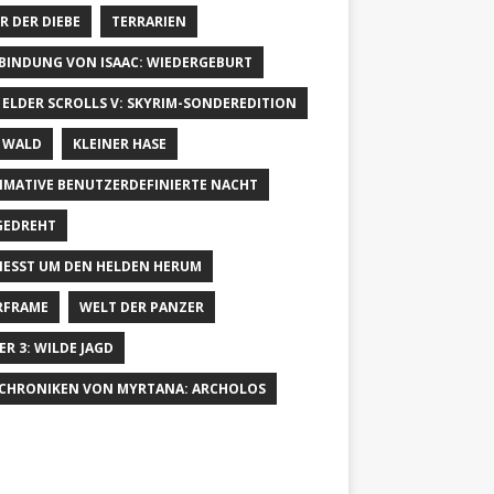
R DER DIEBE
TERRARIEN
 BINDUNG VON ISAAC: WIEDERGEBURT
 ELDER SCROLLS V: SKYRIM-SONDEREDITION
 WALD
KLEINER HASE
IMATIVE BENUTZERDEFINIERTE NACHT
GEDREHT
IESST UM DEN HELDEN HERUM
RFRAME
WELT DER PANZER
ER 3: WILDE JAGD
 CHRONIKEN VON MYRTANA: ARCHOLOS