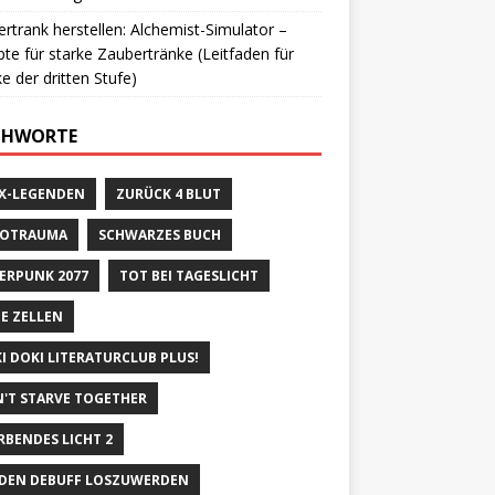
rtrank herstellen: Alchemist-Simulator –
te für starke Zaubertränke (Leitfaden für
e der dritten Stufe)
CHWORTE
X-LEGENDEN
ZURÜCK 4 BLUT
ROTRAUMA
SCHWARZES BUCH
ERPUNK 2077
TOT BEI TAGESLICHT
E ZELLEN
I DOKI LITERATURCLUB PLUS!
'T STARVE TOGETHER
RBENDES LICHT 2
DEN DEBUFF LOSZUWERDEN