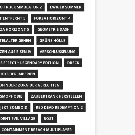
O TRUCK SIMULATOR 2
EWIGER SOMMER
T ENTFERNT 5
FORZA HORIZONT 4
ZA HORIZONT 5
GEOMETRIE DASH
TELALTER GEHEN
GRÜNE HÖLLE
ZEN AUS EISEN IV
VERSCHLÜSSELUNG
S EFFECT™ LEGENDARY EDITION
DRECK
HOS DER IMPERIEN
DFINDER: ZORN DER GERECHTEN
SMOPHOBIE
ZAUBERTRANK HERSTELLEN
JEKT ZOMBOID
RED DEAD REDEMPTION 2
IDENT EVIL VILLAGE
ROST
: CONTAINMENT BREACH MULTIPLAYER