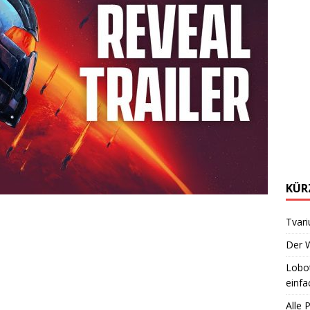
KÜR
Tvari
Der W
Lobot
einfa
Alle 