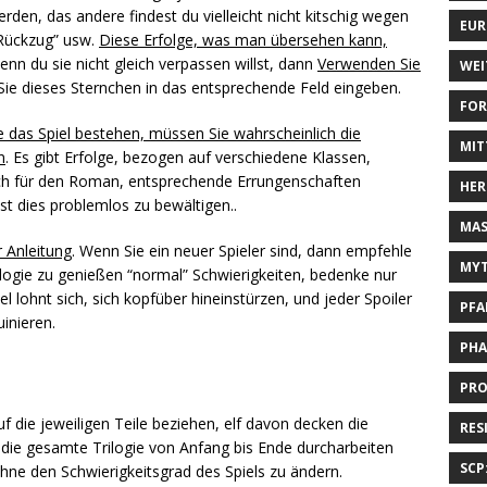
en, das andere findest du vielleicht nicht kitschig wegen
EUR
“Rückzug” usw.
Diese Erfolge, was man übersehen kann,
wenn du sie nicht gleich verpassen willst, dann
Verwenden Sie
WEI
Sie dieses Sternchen in das entsprechende Feld eingeben.
FOR
as Spiel bestehen, müssen Sie wahrscheinlich die
MIT
n
. Es gibt Erfolge, bezogen auf verschiedene Klassen,
tlich für den Roman, entsprechende Errungenschaften
HER
st dies problemlos zu bewältigen..
MAS
r Anleitung
. Wenn Sie ein neuer Spieler sind, dann empfehle
MYT
ilogie zu genießen “normal” Schwierigkeiten, bedenke nur
 lohnt sich, sich kopfüber hineinstürzen, und jeder Spoiler
PFA
uinieren.
PHA
PRO
 die jeweiligen Teile beziehen, elf davon decken die
RES
 die gesamte Trilogie von Anfang bis Ende durcharbeiten
SCP
ohne den Schwierigkeitsgrad des Spiels zu ändern.