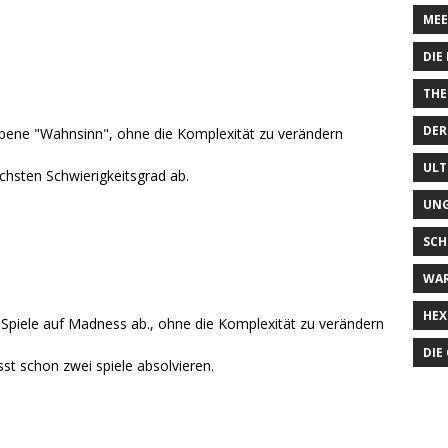
MEE
DIE
THE
DER
Ebene "Wahnsinn", ohne die Komplexität zu verändern
ULT
chsten Schwierigkeitsgrad ab.
UN
SCH
WA
HEX
-Spiele auf Madness ab., ohne die Komplexität zu verändern
DIE
st schon zwei spiele absolvieren.