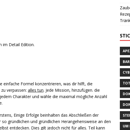
Zaube
Rezep
Tränk
STI
 im Detail Edition.
APE
BA
CYB
TOT
 einfache Formel konzentrieren, was dir hilft, die
n zu verpassen:
alles tun
. Jede Mission, hinzufügen. die
DOK
t jedem Charakter und wähle die maximal mögliche Anzahl
e.
DON
stens, Einige Erfolge beinhalten das Abschließen der
STE
ner so gründlichen und gründlichen Herangehensweise an den
UM 
lbst entdecken. Dies gilt jedoch nicht für alles. Teil kann