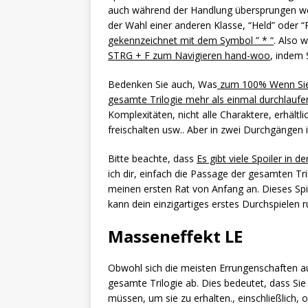
auch während der Handlung übersprungen werd
der Wahl einer anderen Klasse, “Held” oder 
gekennzeichnet mit dem Symbol ” * “
. Also 
STRG + F zum Navigieren hand-woo
, indem 
Bedenken Sie auch, Was
zum 100% Wenn Sie d
gesamte Trilogie mehr als einmal durchlaufe
Komplexitäten, nicht alle Charaktere, erhäl
freischalten usw.. Aber in zwei Durchgängen i
Bitte beachte, dass
Es gibt viele Spoiler in de
ich dir, einfach die Passage der gesamten Tr
meinen ersten Rat von Anfang an. Dieses Spiel
kann dein einzigartiges erstes Durchspielen r
Masseneffekt LE
Obwohl sich die meisten Errungenschaften auf
gesamte Trilogie ab. Dies bedeutet, dass Sie
müssen, um sie zu erhalten., einschließlich, 