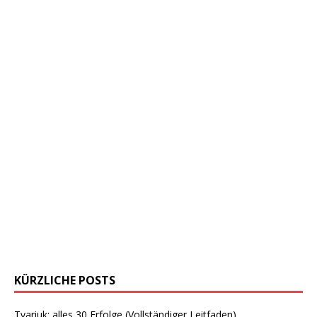
KÜRZLICHE POSTS
Tvariuk: alles 30 Erfolge (Vollständiger Leitfaden)