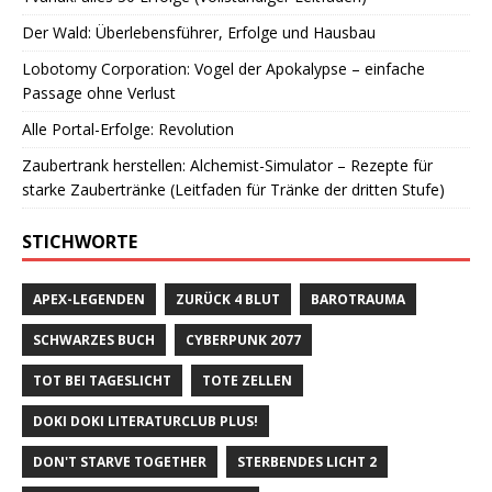
Der Wald: Überlebensführer, Erfolge und Hausbau
Lobotomy Corporation: Vogel der Apokalypse – einfache
Passage ohne Verlust
Alle Portal-Erfolge: Revolution
Zaubertrank herstellen: Alchemist-Simulator – Rezepte für
starke Zaubertränke (Leitfaden für Tränke der dritten Stufe)
STICHWORTE
APEX-LEGENDEN
ZURÜCK 4 BLUT
BAROTRAUMA
SCHWARZES BUCH
CYBERPUNK 2077
TOT BEI TAGESLICHT
TOTE ZELLEN
DOKI DOKI LITERATURCLUB PLUS!
DON'T STARVE TOGETHER
STERBENDES LICHT 2