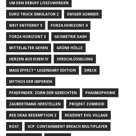
UM DEN DEBUFF LOSZUWERDEN
EURO TRUCK SIMULATOR 2
EWIGER SOMMER
WEIT ENTFERNT 5
FORZA HORIZONT 4
FORZA HORIZONT 5
GEOMETRIE DASH
MITTELALTER GEHEN
GRÜNE HÖLLE
HERZEN AUS EISEN IV
VERSCHLÜSSELUNG
MASS EFFECT™ LEGENDARY EDITION
DRECK
MYTHOS DER IMPERIEN
PFADFINDER: ZORN DER GERECHTEN
PHASMOPHOBIE
ZAUBERTRANK HERSTELLEN
PROJEKT ZOMBOID
RED DEAD REDEMPTION 2
RESIDENT EVIL VILLAGE
ROST
SCP: CONTAINMENT BREACH MULTIPLAYER