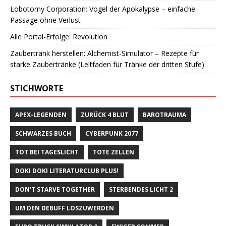
Lobotomy Corporation: Vogel der Apokalypse – einfache
Passage ohne Verlust
Alle Portal-Erfolge: Revolution
Zaubertrank herstellen: Alchemist-Simulator – Rezepte für
starke Zaubertränke (Leitfaden für Tränke der dritten Stufe)
STICHWORTE
APEX-LEGENDEN
ZURÜCK 4 BLUT
BAROTRAUMA
SCHWARZES BUCH
CYBERPUNK 2077
TOT BEI TAGESLICHT
TOTE ZELLEN
DOKI DOKI LITERATURCLUB PLUS!
DON'T STARVE TOGETHER
STERBENDES LICHT 2
UM DEN DEBUFF LOSZUWERDEN