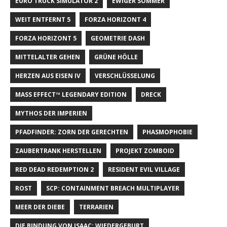
EURO TRUCK SIMULATOR 2
EWIGER SOMMER
WEIT ENTFERNT 5
FORZA HORIZONT 4
FORZA HORIZONT 5
GEOMETRIE DASH
MITTELALTER GEHEN
GRÜNE HÖLLE
HERZEN AUS EISEN IV
VERSCHLÜSSELUNG
MASS EFFECT™ LEGENDARY EDITION
DRECK
MYTHOS DER IMPERIEN
PFADFINDER: ZORN DER GERECHTEN
PHASMOPHOBIE
ZAUBERTRANK HERSTELLEN
PROJEKT ZOMBOID
RED DEAD REDEMPTION 2
RESIDENT EVIL VILLAGE
ROST
SCP: CONTAINMENT BREACH MULTIPLAYER
MEER DER DIEBE
TERRARIEN
DIE BINDUNG VON ISAAC: WIEDERGEBURT