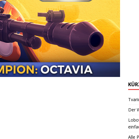
KÜR
Tvari
Der W
Lobot
einfa
Alle 