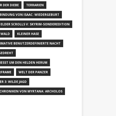
R DER DIEBE
TERRARIEN
 BINDUNG VON ISAAC: WIEDERGEBURT
 ELDER SCROLLS V: SKYRIM-SONDEREDITION
 WALD
KLEINER HASE
IMATIVE BENUTZERDEFINIERTE NACHT
GEDREHT
IESST UM DEN HELDEN HERUM
RFRAME
WELT DER PANZER
ER 3: WILDE JAGD
 CHRONIKEN VON MYRTANA: ARCHOLOS