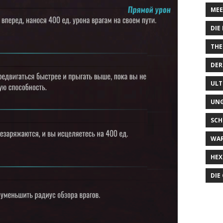
MEE
DIE
THE
DER
ULT
UN
SCH
WA
HEX
DIE