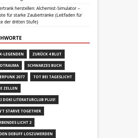
rtrank herstellen: Alchemist-Simulator –
te für starke Zaubertränke (Leitfaden für
e der dritten Stufe)
CHWORTE
X-LEGENDEN
ZURÜCK 4 BLUT
ROTRAUMA
SCHWARZES BUCH
ERPUNK 2077
TOT BEI TAGESLICHT
E ZELLEN
I DOKI LITERATURCLUB PLUS!
'T STARVE TOGETHER
RBENDES LICHT 2
DEN DEBUFF LOSZUWERDEN