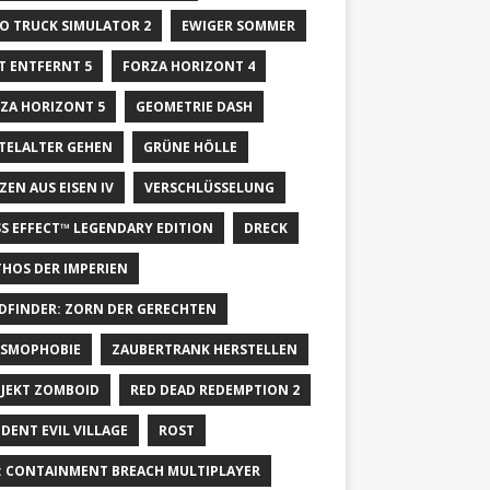
O TRUCK SIMULATOR 2
EWIGER SOMMER
T ENTFERNT 5
FORZA HORIZONT 4
ZA HORIZONT 5
GEOMETRIE DASH
TELALTER GEHEN
GRÜNE HÖLLE
ZEN AUS EISEN IV
VERSCHLÜSSELUNG
S EFFECT™ LEGENDARY EDITION
DRECK
HOS DER IMPERIEN
DFINDER: ZORN DER GERECHTEN
SMOPHOBIE
ZAUBERTRANK HERSTELLEN
JEKT ZOMBOID
RED DEAD REDEMPTION 2
IDENT EVIL VILLAGE
ROST
: CONTAINMENT BREACH MULTIPLAYER