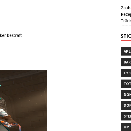
Zaube
Rezep
Tränk
ker bestraft
STI
APE
BA
CYB
TOT
DOK
DON
STE
UM 