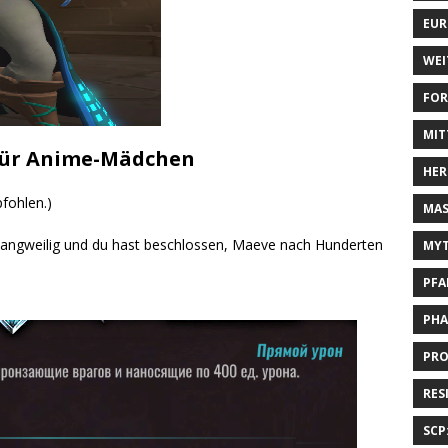
EUR
WEI
FOR
MIT
 für Anime-Mädchen
HER
pfohlen.)
MAS
e langweilig und du hast beschlossen, Maeve nach Hunderten
MYT
PFA
PHA
PRO
RES
SCP