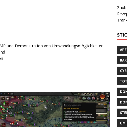
Zaube
Rezep
Tränk
STI
em MP und Demonstration von Umwandlungsmöglichkeiten
APE
and
en
BA
CYB
TOT
DOK
DON
STE
UM 