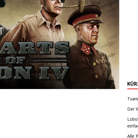
KÜR
Tvari
Der W
Lobot
einfa
Alle 