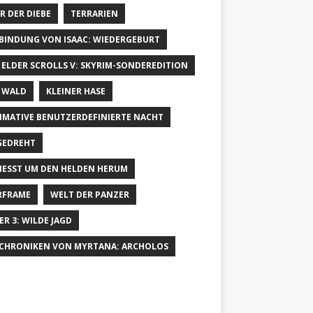
R DER DIEBE
TERRARIEN
 BINDUNG VON ISAAC: WIEDERGEBURT
 ELDER SCROLLS V: SKYRIM-SONDEREDITION
 WALD
KLEINER HASE
IMATIVE BENUTZERDEFINIERTE NACHT
GEDREHT
IESST UM DEN HELDEN HERUM
RFRAME
WELT DER PANZER
ER 3: WILDE JAGD
 CHRONIKEN VON MYRTANA: ARCHOLOS