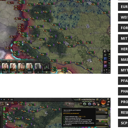
EUR
WEI
FOR
MIT
HER
MAS
MYT
PFA
PHA
PRO
RES
SCP