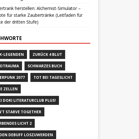
rtrank herstellen: Alchemist-Simulator –
te für starke Zaubertränke (Leitfaden für
e der dritten Stufe)
CHWORTE
X-LEGENDEN
ZURÜCK 4 BLUT
ROTRAUMA
SCHWARZES BUCH
ERPUNK 2077
TOT BEI TAGESLICHT
E ZELLEN
I DOKI LITERATURCLUB PLUS!
'T STARVE TOGETHER
RBENDES LICHT 2
DEN DEBUFF LOSZUWERDEN