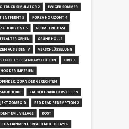
O TRUCK SIMULATOR 2
EWIGER SOMMER
T ENTFERNT 5
FORZA HORIZONT 4
ZA HORIZONT 5
GEOMETRIE DASH
TELALTER GEHEN
GRÜNE HÖLLE
ZEN AUS EISEN IV
VERSCHLÜSSELUNG
S EFFECT™ LEGENDARY EDITION
DRECK
HOS DER IMPERIEN
DFINDER: ZORN DER GERECHTEN
SMOPHOBIE
ZAUBERTRANK HERSTELLEN
JEKT ZOMBOID
RED DEAD REDEMPTION 2
IDENT EVIL VILLAGE
ROST
: CONTAINMENT BREACH MULTIPLAYER