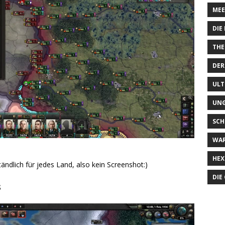
MEE
DIE
THE
DER
ULT
UN
SCH
WA
HEX
tändlich für jedes Land, also kein Screenshot:)
DIE
s