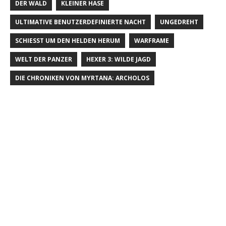
DER WALD
KLEINER HASE
ULTIMATIVE BENUTZERDEFINIERTE NACHT
UNGEDREHT
SCHIESST UM DEN HELDEN HERUM
WARFRAME
WELT DER PANZER
HEXER 3: WILDE JAGD
DIE CHRONIKEN VON MYRTANA: ARCHOLOS