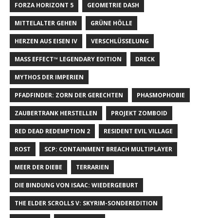
FORZA HORIZONT 5
GEOMETRIE DASH
MITTELALTER GEHEN
GRÜNE HÖLLE
HERZEN AUS EISEN IV
VERSCHLÜSSELUNG
MASS EFFECT™ LEGENDARY EDITION
DRECK
MYTHOS DER IMPERIEN
PFADFINDER: ZORN DER GERECHTEN
PHASMOPHOBIE
ZAUBERTRANK HERSTELLEN
PROJEKT ZOMBOID
RED DEAD REDEMPTION 2
RESIDENT EVIL VILLAGE
ROST
SCP: CONTAINMENT BREACH MULTIPLAYER
MEER DER DIEBE
TERRARIEN
DIE BINDUNG VON ISAAC: WIEDERGEBURT
THE ELDER SCROLLS V: SKYRIM-SONDEREDITION