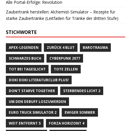
Alle Portal-Erfolge: Revolution
Zaubertrank herstellen: Alchemist-Simulator – Rezepte für
starke Zaubertränke (Leitfaden für Tränke der dritten Stufe)
STICHWORTE
APEX-LEGENDEN
ZURÜCK 4 BLUT
BAROTRAUMA
SCHWARZES BUCH
CYBERPUNK 2077
TOT BEI TAGESLICHT
TOTE ZELLEN
DOKI DOKI LITERATURCLUB PLUS!
DON'T STARVE TOGETHER
STERBENDES LICHT 2
UM DEN DEBUFF LOSZUWERDEN
EURO TRUCK SIMULATOR 2
EWIGER SOMMER
WEIT ENTFERNT 5
FORZA HORIZONT 4