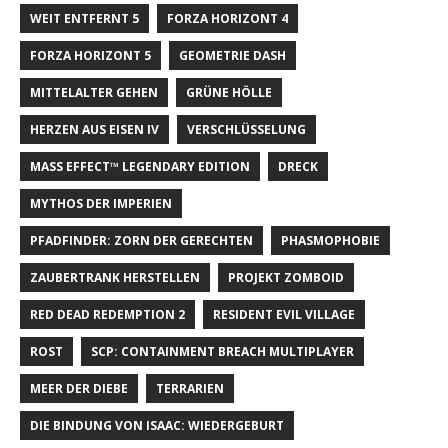
WEIT ENTFERNT 5
FORZA HORIZONT 4
FORZA HORIZONT 5
GEOMETRIE DASH
MITTELALTER GEHEN
GRÜNE HÖLLE
HERZEN AUS EISEN IV
VERSCHLÜSSELUNG
MASS EFFECT™ LEGENDARY EDITION
DRECK
MYTHOS DER IMPERIEN
PFADFINDER: ZORN DER GERECHTEN
PHASMOPHOBIE
ZAUBERTRANK HERSTELLEN
PROJEKT ZOMBOID
RED DEAD REDEMPTION 2
RESIDENT EVIL VILLAGE
ROST
SCP: CONTAINMENT BREACH MULTIPLAYER
MEER DER DIEBE
TERRARIEN
DIE BINDUNG VON ISAAC: WIEDERGEBURT