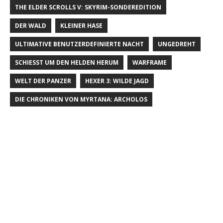
THE ELDER SCROLLS V: SKYRIM-SONDEREDITION
DER WALD
KLEINER HASE
ULTIMATIVE BENUTZERDEFINIERTE NACHT
UNGEDREHT
SCHIESST UM DEN HELDEN HERUM
WARFRAME
WELT DER PANZER
HEXER 3: WILDE JAGD
DIE CHRONIKEN VON MYRTANA: ARCHOLOS