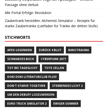
Passage ohne Verlust
Alle Portal-Erfolge: Revolution
Zaubertrank herstellen: Alchemist-Simulator – Rezepte für
starke Zaubertränke (Leitfaden für Tränke der dritten Stufe)
STICHWORTE
APEX-LEGENDEN
ZURÜCK 4 BLUT
BAROTRAUMA
SCHWARZES BUCH
CYBERPUNK 2077
TOT BEI TAGESLICHT
TOTE ZELLEN
DOKI DOKI LITERATURCLUB PLUS!
DON'T STARVE TOGETHER
STERBENDES LICHT 2
UM DEN DEBUFF LOSZUWERDEN
EURO TRUCK SIMULATOR 2
EWIGER SOMMER