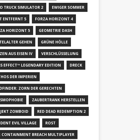
O TRUCK SIMULATOR 2
EWIGER SOMMER
T ENTFERNT 5
FORZA HORIZONT 4
ZA HORIZONT 5
GEOMETRIE DASH
TELALTER GEHEN
GRÜNE HÖLLE
ZEN AUS EISEN IV
VERSCHLÜSSELUNG
S EFFECT™ LEGENDARY EDITION
DRECK
HOS DER IMPERIEN
DFINDER: ZORN DER GERECHTEN
SMOPHOBIE
ZAUBERTRANK HERSTELLEN
JEKT ZOMBOID
RED DEAD REDEMPTION 2
IDENT EVIL VILLAGE
ROST
: CONTAINMENT BREACH MULTIPLAYER