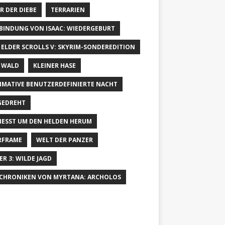
R DER DIEBE
TERRARIEN
 BINDUNG VON ISAAC: WIEDERGEBURT
 ELDER SCROLLS V: SKYRIM-SONDEREDITION
 WALD
KLEINER HASE
IMATIVE BENUTZERDEFINIERTE NACHT
GEDREHT
IESST UM DEN HELDEN HERUM
RFRAME
WELT DER PANZER
ER 3: WILDE JAGD
 CHRONIKEN VON MYRTANA: ARCHOLOS