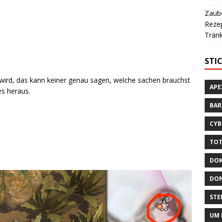
Zaube
Rezep
Tränk
STI
t wird, das kann keiner genau sagen, welche sachen brauchst
APE
es heraus.
BA
CYB
TOT
DOK
DON
STE
UM 