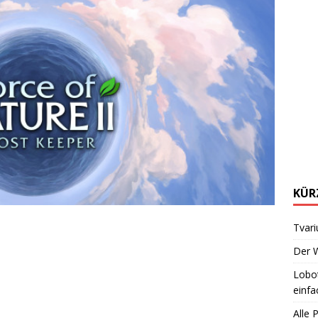
KÜR
Tvari
Der W
Lobot
einfa
Alle 