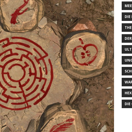
MEE
DIE
THE
DER
ULT
UN
SCH
WA
HEX
DIE