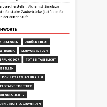
rtrank herstellen: Alchemist-Simulator –
te für starke Zaubertränke (Leitfaden für
e der dritten Stufe)
CHWORTE
X-LEGENDEN
ZURÜCK 4 BLUT
ROTRAUMA
SCHWARZES BUCH
ERPUNK 2077
TOT BEI TAGESLICHT
E ZELLEN
I DOKI LITERATURCLUB PLUS!
'T STARVE TOGETHER
RBENDES LICHT 2
DEN DEBUFF LOSZUWERDEN