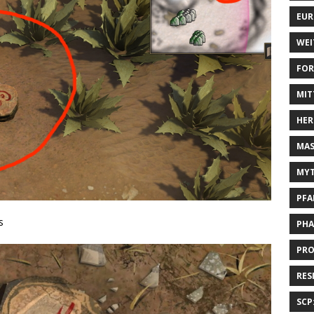
EUR
WEI
FOR
MIT
HER
MAS
MYT
PFA
s
PHA
PRO
RES
SCP