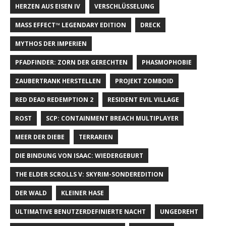
HERZEN AUS EISEN IV
VERSCHLÜSSELUNG
MASS EFFECT™ LEGENDARY EDITION
DRECK
MYTHOS DER IMPERIEN
PFADFINDER: ZORN DER GERECHTEN
PHASMOPHOBIE
ZAUBERTRANK HERSTELLEN
PROJEKT ZOMBOID
RED DEAD REDEMPTION 2
RESIDENT EVIL VILLAGE
ROST
SCP: CONTAINMENT BREACH MULTIPLAYER
MEER DER DIEBE
TERRARIEN
DIE BINDUNG VON ISAAC: WIEDERGEBURT
THE ELDER SCROLLS V: SKYRIM-SONDEREDITION
DER WALD
KLEINER HASE
ULTIMATIVE BENUTZERDEFINIERTE NACHT
UNGEDREHT