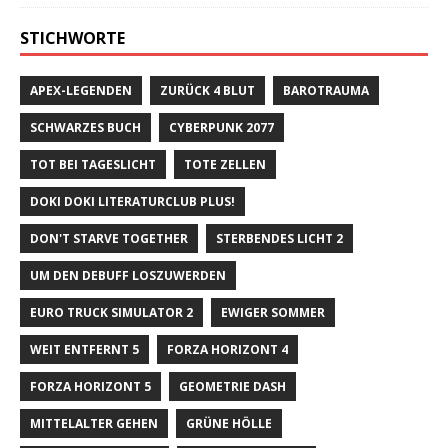
STICHWORTE
APEX-LEGENDEN
ZURÜCK 4 BLUT
BAROTRAUMA
SCHWARZES BUCH
CYBERPUNK 2077
TOT BEI TAGESLICHT
TOTE ZELLEN
DOKI DOKI LITERATURCLUB PLUS!
DON'T STARVE TOGETHER
STERBENDES LICHT 2
UM DEN DEBUFF LOSZUWERDEN
EURO TRUCK SIMULATOR 2
EWIGER SOMMER
WEIT ENTFERNT 5
FORZA HORIZONT 4
FORZA HORIZONT 5
GEOMETRIE DASH
MITTELALTER GEHEN
GRÜNE HÖLLE