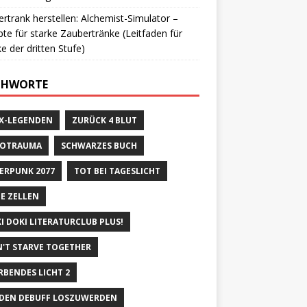
rtrank herstellen: Alchemist-Simulator –
te für starke Zaubertränke (Leitfaden für
e der dritten Stufe)
CHWORTE
X-LEGENDEN
ZURÜCK 4 BLUT
ROTRAUMA
SCHWARZES BUCH
ERPUNK 2077
TOT BEI TAGESLICHT
E ZELLEN
I DOKI LITERATURCLUB PLUS!
'T STARVE TOGETHER
RBENDES LICHT 2
DEN DEBUFF LOSZUWERDEN