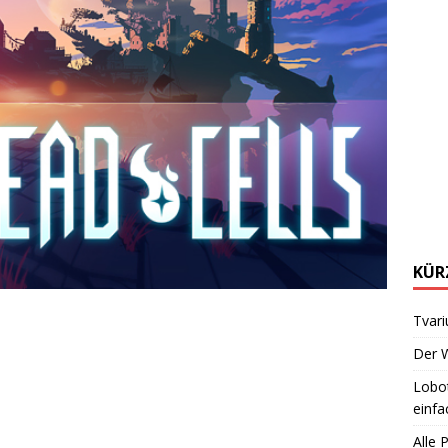
KÜR
Tvari
Der W
Lobot
einfa
Alle 