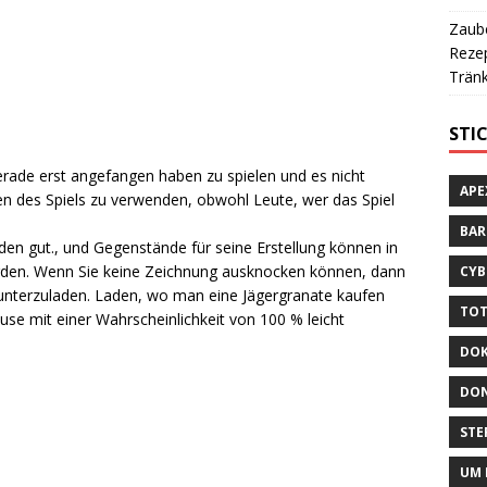
Zaube
Rezep
Tränk
STI
gerade erst angefangen haben zu spielen und es nicht
APE
en des Spiels zu verwenden, obwohl Leute, wer das Spiel
BA
raden gut., und Gegenstände für seine Erstellung können in
werden. Wenn Sie keine Zeichnung ausknocken können, dann
CYB
runterzuladen. Laden, wo man eine Jägergranate kaufen
TOT
ause mit einer Wahrscheinlichkeit von 100 % leicht
DOK
DON
STE
UM 