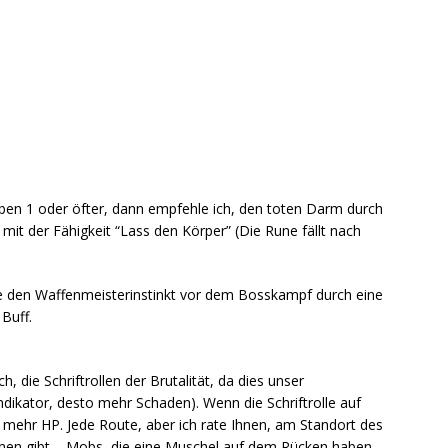
ben 1 oder öfter, dann empfehle ich, den toten Darm durch
mit der Fähigkeit “Lass den Körper” (Die Rune fällt nach
 den Waffenmeisterinstinkt vor dem Bosskampf durch eine
Buff.
 die Schriftrollen der Brutalität, da dies unser
ndikator, desto mehr Schaden). Wenn die Schriftrolle auf
bt mehr HP. Jede Route, aber ich rate Ihnen, am Standort des
rnen gibt – Mobs, die eine Muschel auf dem Rücken haben,