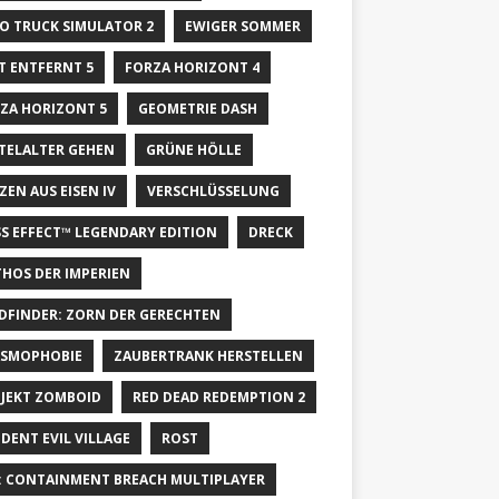
O TRUCK SIMULATOR 2
EWIGER SOMMER
T ENTFERNT 5
FORZA HORIZONT 4
ZA HORIZONT 5
GEOMETRIE DASH
TELALTER GEHEN
GRÜNE HÖLLE
ZEN AUS EISEN IV
VERSCHLÜSSELUNG
S EFFECT™ LEGENDARY EDITION
DRECK
HOS DER IMPERIEN
DFINDER: ZORN DER GERECHTEN
SMOPHOBIE
ZAUBERTRANK HERSTELLEN
JEKT ZOMBOID
RED DEAD REDEMPTION 2
IDENT EVIL VILLAGE
ROST
: CONTAINMENT BREACH MULTIPLAYER