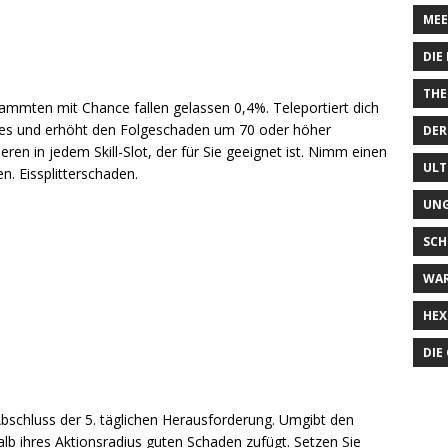
MEE
DIE
THE
dammten mit Chance fallen gelassen 0,4%. Teleportiert dich
des und erhöht den Folgeschaden um 70 oder höher
DER
eren in jedem Skill-Slot, der für Sie geeignet ist. Nimm einen
ULT
. Eissplitterschaden.
UN
SCH
WA
HEX
DIE
 Abschluss der 5. täglichen Herausforderung. Umgibt den
alb ihres Aktionsradius guten Schaden zufügt. Setzen Sie