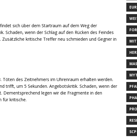
EUR
WEI
efindet sich über dem Startraum auf dem Weg der
FOR
tik. Schaden, wenn der Schlag auf den Rücken des Feindes
kt. Zusätzliche kritische Treffer neu schmieden und Gegner in
MIT
HER
MAS
MYT
 3. Töten des Zeitnehmers im Uhrenraum erhalten werden.
d trifft, um 5 Sekunden. Angebotskritik. Schaden, wenn der
PFA
t. Dementsprechend legen wir die Fragmente in den
PHA
für kritische.
PRO
RES
SCP