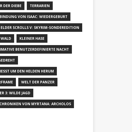
R DER DIEBE
TERRARIEN
 BINDUNG VON ISAAC: WIEDERGEBURT
 ELDER SCROLLS V: SKYRIM-SONDEREDITION
 WALD
KLEINER HASE
IMATIVE BENUTZERDEFINIERTE NACHT
GEDREHT
IESST UM DEN HELDEN HERUM
RFRAME
WELT DER PANZER
ER 3: WILDE JAGD
 CHRONIKEN VON MYRTANA: ARCHOLOS