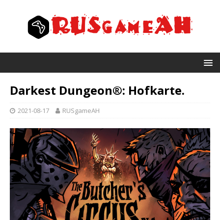
Darkest Dungeon®: Hofkarte.
2021-08-17
RUSgameAH