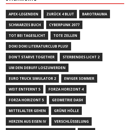
APEX-LEGENDEN
ZURÜCK 4 BLUT
BAROTRAUMA
SCHWARZES BUCH
CYBERPUNK 2077
TOT BEI TAGESLICHT
TOTE ZELLEN
DOKI DOKI LITERATURCLUB PLUS!
DON'T STARVE TOGETHER
STERBENDES LICHT 2
UM DEN DEBUFF LOSZUWERDEN
EURO TRUCK SIMULATOR 2
EWIGER SOMMER
WEIT ENTFERNT 5
FORZA HORIZONT 4
FORZA HORIZONT 5
GEOMETRIE DASH
MITTELALTER GEHEN
GRÜNE HÖLLE
HERZEN AUS EISEN IV
VERSCHLÜSSELUNG