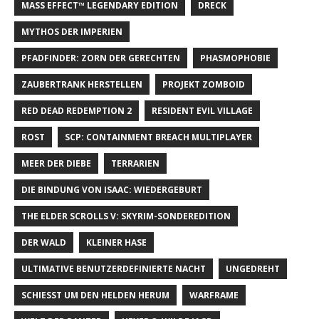
MASS EFFECT™ LEGENDARY EDITION
DRECK
MYTHOS DER IMPERIEN
PFADFINDER: ZORN DER GERECHTEN
PHASMOPHOBIE
ZAUBERTRANK HERSTELLEN
PROJEKT ZOMBOID
RED DEAD REDEMPTION 2
RESIDENT EVIL VILLAGE
ROST
SCP: CONTAINMENT BREACH MULTIPLAYER
MEER DER DIEBE
TERRARIEN
DIE BINDUNG VON ISAAC: WIEDERGEBURT
THE ELDER SCROLLS V: SKYRIM-SONDEREDITION
DER WALD
KLEINER HASE
ULTIMATIVE BENUTZERDEFINIERTE NACHT
UNGEDREHT
SCHIESST UM DEN HELDEN HERUM
WARFRAME