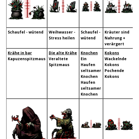
Schaufel - wütend
Weihwasser -
Schaufel -
Kräuter sind
Stress heilen
wütend
Nahrung +
verärgert
Krähe in bar
Die alte Krähe
Knochen
Kokons
Kapuzenspitzmaus
Veraltete
Ein
Wackelnde
Spitzmaus
Haufen
Kokons
seltsamer
Pochende
Knochen
Kokons
Haufen
seltsamer
Knochen