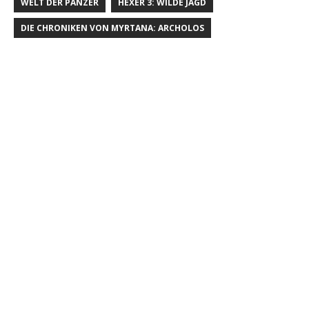
WELT DER PANZER
HEXER 3: WILDE JAGD
DIE CHRONIKEN VON MYRTANA: ARCHOLOS