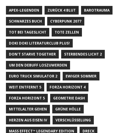
APEX-LEGENDEN
ZURÜCK 4 BLUT
BAROTRAUMA
SCHWARZES BUCH
CYBERPUNK 2077
TOT BEI TAGESLICHT
TOTE ZELLEN
DOKI DOKI LITERATURCLUB PLUS!
DON'T STARVE TOGETHER
STERBENDES LICHT 2
UM DEN DEBUFF LOSZUWERDEN
EURO TRUCK SIMULATOR 2
EWIGER SOMMER
WEIT ENTFERNT 5
FORZA HORIZONT 4
FORZA HORIZONT 5
GEOMETRIE DASH
MITTELALTER GEHEN
GRÜNE HÖLLE
HERZEN AUS EISEN IV
VERSCHLÜSSELUNG
MASS EFFECT™ LEGENDARY EDITION
DRECK