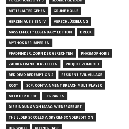
FORZA HORIZONT 5
GEOMETRIE DASH
MITTELALTER GEHEN
GRÜNE HÖLLE
HERZEN AUS EISEN IV
VERSCHLÜSSELUNG
MASS EFFECT™ LEGENDARY EDITION
DRECK
MYTHOS DER IMPERIEN
PFADFINDER: ZORN DER GERECHTEN
PHASMOPHOBIE
ZAUBERTRANK HERSTELLEN
PROJEKT ZOMBOID
RED DEAD REDEMPTION 2
RESIDENT EVIL VILLAGE
ROST
SCP: CONTAINMENT BREACH MULTIPLAYER
MEER DER DIEBE
TERRARIEN
DIE BINDUNG VON ISAAC: WIEDERGEBURT
THE ELDER SCROLLS V: SKYRIM-SONDEREDITION
DER WALD
KLEINER HASE