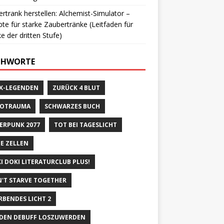
rtrank herstellen: Alchemist-Simulator –
te für starke Zaubertränke (Leitfaden für
e der dritten Stufe)
CHWORTE
X-LEGENDEN
ZURÜCK 4 BLUT
ROTRAUMA
SCHWARZES BUCH
ERPUNK 2077
TOT BEI TAGESLICHT
E ZELLEN
I DOKI LITERATURCLUB PLUS!
'T STARVE TOGETHER
RBENDES LICHT 2
DEN DEBUFF LOSZUWERDEN