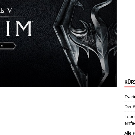
KÜR
Tvari
Der W
Lobot
einfa
Alle 