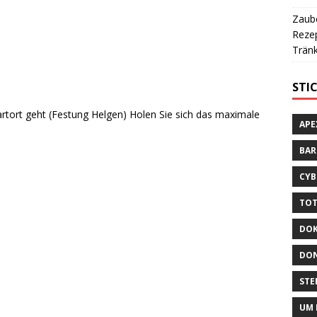
Zaube
Rezep
Tränk
STI
tartort geht (Festung Helgen) Holen Sie sich das maximale
APE
BA
CYB
TOT
DOK
DON
STE
UM 