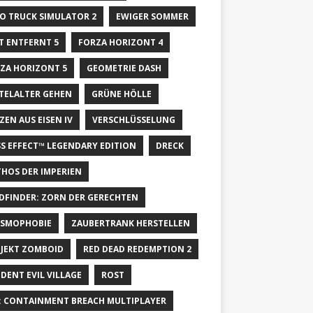
O TRUCK SIMULATOR 2
EWIGER SOMMER
T ENTFERNT 5
FORZA HORIZONT 4
ZA HORIZONT 5
GEOMETRIE DASH
TELALTER GEHEN
GRÜNE HÖLLE
ZEN AUS EISEN IV
VERSCHLÜSSELUNG
S EFFECT™ LEGENDARY EDITION
DRECK
HOS DER IMPERIEN
DFINDER: ZORN DER GERECHTEN
SMOPHOBIE
ZAUBERTRANK HERSTELLEN
JEKT ZOMBOID
RED DEAD REDEMPTION 2
IDENT EVIL VILLAGE
ROST
: CONTAINMENT BREACH MULTIPLAYER