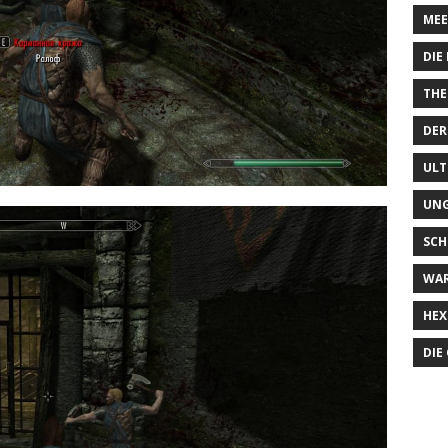
MEE
DIE
THE
DER
ULT
UN
SCH
WA
HEX
DIE