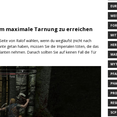
EUR
WEI
FOR
um maximale Tarnung zu erreichen
MIT
Seite von Ralof wählen, wenn du wegläufst (nicht nach
HER
te getan haben, müssen Sie die Imperialen töten, die das
ten nehmen. Danach sollten Sie auf keinen Fall die Tür
MAS
MYT
PFA
PHA
PRO
RES
SCP