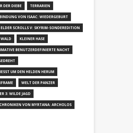
R DER DIEBE
TERRARIEN
 BINDUNG VON ISAAC: WIEDERGEBURT
 ELDER SCROLLS V: SKYRIM-SONDEREDITION
 WALD
KLEINER HASE
IMATIVE BENUTZERDEFINIERTE NACHT
GEDREHT
IESST UM DEN HELDEN HERUM
RFRAME
WELT DER PANZER
ER 3: WILDE JAGD
 CHRONIKEN VON MYRTANA: ARCHOLOS