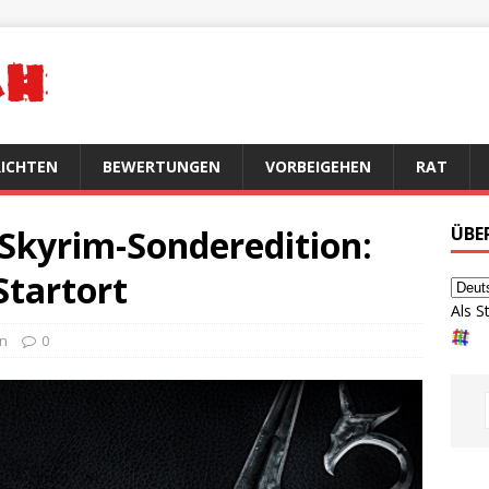
ICHTEN
BEWERTUNGEN
VORBEIGEHEN
RAT
V Skyrim-Sonderedition:
ÜBE
Startort
Als S
en
0