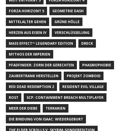
WEIT ENTFERNT 5
FORZA HORIZONT 4
FORZA HORIZONT 5
GEOMETRIE DASH
MITTELALTER GEHEN
GRÜNE HÖLLE
HERZEN AUS EISEN IV
VERSCHLÜSSELUNG
MASS EFFECT™ LEGENDARY EDITION
DRECK
MYTHOS DER IMPERIEN
PFADFINDER: ZORN DER GERECHTEN
PHASMOPHOBIE
ZAUBERTRANK HERSTELLEN
PROJEKT ZOMBOID
RED DEAD REDEMPTION 2
RESIDENT EVIL VILLAGE
ROST
SCP: CONTAINMENT BREACH MULTIPLAYER
MEER DER DIEBE
TERRARIEN
DIE BINDUNG VON ISAAC: WIEDERGEBURT
THE ELDER SCROLLS V: SKYRIM-SONDEREDITION