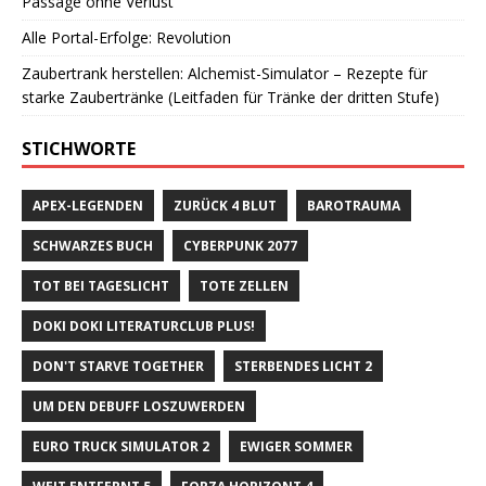
Passage ohne Verlust
Alle Portal-Erfolge: Revolution
Zaubertrank herstellen: Alchemist-Simulator – Rezepte für
starke Zaubertränke (Leitfaden für Tränke der dritten Stufe)
STICHWORTE
APEX-LEGENDEN
ZURÜCK 4 BLUT
BAROTRAUMA
SCHWARZES BUCH
CYBERPUNK 2077
TOT BEI TAGESLICHT
TOTE ZELLEN
DOKI DOKI LITERATURCLUB PLUS!
DON'T STARVE TOGETHER
STERBENDES LICHT 2
UM DEN DEBUFF LOSZUWERDEN
EURO TRUCK SIMULATOR 2
EWIGER SOMMER