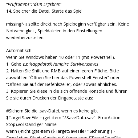
“Prüfsumme”:”dein Ergebnis”
14. Speicher die Datei, Starte das Spiel
missingN▯ sollte direkt nach Spielbeginn verfügbar sein, Keine
Notwendigkeit, Spieldateien in den Einstellungen
wiederherzustellen.
Automatisch
Wenn Sie Windows haben 10 oder 11 (mit Powershell).
1. Gehe zu:
%appdata%Vampire_Survivorssaves
2. Halten Sie Shift und RMB auf einer leeren Fläche. Bitte
auswählen “Öffnen Sie hier das Powershell-Fenster” oder
“Öffnen Sie auf der Befehlszeile”, oder sowas ähnliches.
3. Kopieren Sie diese in die sich öffnende Konsole und führen
Sie sie durch Drücken der Eingabetaste aus:
#Sichern Sie die .sav-Datei, wenn es keine gibt
$TargetSaveFile = (get-item “.\SaveData.sav” -ErrorAction
Stop).vollständiger Name
wenn (-nicht (get-item ($TargetSaveFile+”.Sicherung”) -
ErrorAction SilentlyContinue)) {copy-item $TargetSaveFile