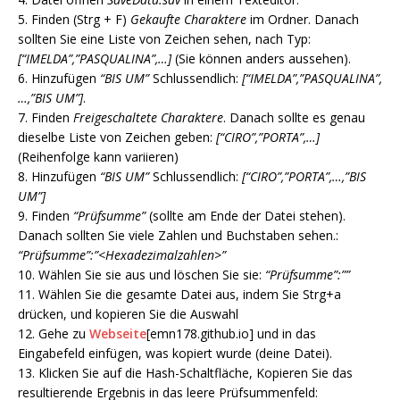
5. Finden (Strg + F)
Gekaufte Charaktere
im Ordner. Danach
sollten Sie eine Liste von Zeichen sehen, nach Typ:
[“IMELDA”,”PASQUALINA”,…]
(Sie können anders aussehen).
6. Hinzufügen
“BIS UM”
Schlussendlich:
[“IMELDA”,”PASQUALINA”,
…,”BIS UM”]
.
7. Finden
Freigeschaltete Charaktere
. Danach sollte es genau
dieselbe Liste von Zeichen geben:
[“CIRO”,”PORTA”,…]
(Reihenfolge kann variieren)
8. Hinzufügen
“BIS UM”
Schlussendlich:
[“CIRO”,”PORTA”,…,”BIS
UM”]
9. Finden
“Prüfsumme”
(sollte am Ende der Datei stehen).
Danach sollten Sie viele Zahlen und Buchstaben sehen.:
“Prüfsumme”:”<Hexadezimalzahlen>”
10. Wählen Sie sie aus und löschen Sie sie:
“Prüfsumme”:””
11. Wählen Sie die gesamte Datei aus, indem Sie Strg+a
drücken, und kopieren Sie die Auswahl
12. Gehe zu
Webseite
[emn178.github.io]
und in das
Eingabefeld einfügen, was kopiert wurde (deine Datei).
13. Klicken Sie auf die Hash-Schaltfläche, Kopieren Sie das
resultierende Ergebnis in das leere Prüfsummenfeld: