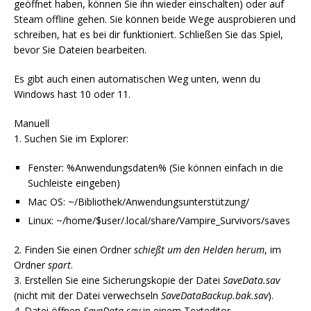
geöffnet haben, können Sie ihn wieder einschalten) oder auf
Steam offline gehen. Sie können beide Wege ausprobieren und
schreiben, hat es bei dir funktioniert. Schließen Sie das Spiel,
bevor Sie Dateien bearbeiten.
Es gibt auch einen automatischen Weg unten, wenn du
Windows hast 10 oder 11.
Manuell
1. Suchen Sie im Explorer:
Fenster: %Anwendungsdaten% (Sie können einfach in die
Suchleiste eingeben)
Mac OS: ~/Bibliothek/Anwendungsunterstützung/
Linux: ~/home/$user/.local/share/Vampire_Survivors/saves
2. Finden Sie einen Ordner
schießt um den Helden herum
, im
Ordner
spart
.
3. Erstellen Sie eine Sicherungskopie der Datei
SaveData.sav
(nicht mit der Datei verwechseln
SaveDataBackup.bak.sav
).
4. Datei öffnen
SaveData.sav
in einem Texteditor.