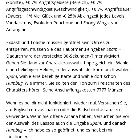
(könnte), +0.7% Angriffsgebiete (Bereich), +0.7%
Angriffsgeschwindigkeit (Geschwindigkeit), +0.7% Angriffsdauer
(Dauer), +1% Viel Glück und -0.25% Abklingzeit jedes Levels.
Vandalismus, Evolution Peachone und Ebony Wings, von
Anfang an.
Exdash und Toastie müssen geöffnet sein. Um es zu
entsperren, müssen Sie das Hauptmenü eingeben
Spam
–
Dadurch wird der versteckte 30-Sekunden-Timer aktiviert.
Gehen Sie dann zur Charakterauswahl, tippe gleich ein, Wähle
einen beliebigen Helden, in der auswahl der karte auch wählen
Spam
, wähle eine beliebige Karte und wähle dort schon
Humbug
. Wie immer, Sie sollten den Ton zum Freischalten des
Charakters hören. Seine Anschaffungskosten 7777 Münzen.
Wenn es bei dir nicht funktioniert, wieder mal, Versuchen Sie,
auf Englisch umzuschalten oder die Bildschirmtastatur zu
verwenden. Wenn Sie offene Arcana haben, Versuchen Sie vor
der Auswahl des Lassos auch die Eingabe
Spam
, und danach
Humbug
– Ich habe es so geöffnet, und es hat bei mir
funktioniert.