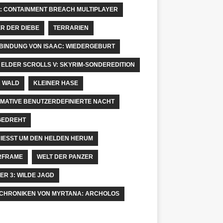
: CONTAINMENT BREACH MULTIPLAYER
R DER DIEBE
TERRARIEN
 BINDUNG VON ISAAC: WIEDERGEBURT
 ELDER SCROLLS V: SKYRIM-SONDEREDITION
 WALD
KLEINER HASE
IMATIVE BENUTZERDEFINIERTE NACHT
GEDREHT
IESST UM DEN HELDEN HERUM
RFRAME
WELT DER PANZER
ER 3: WILDE JAGD
 CHRONIKEN VON MYRTANA: ARCHOLOS