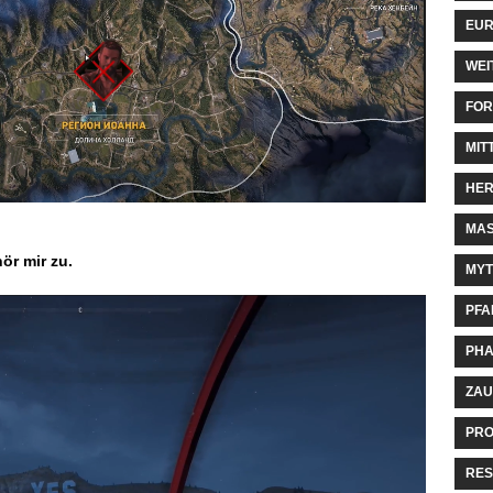
EUR
WEI
FOR
MIT
HER
MAS
ör mir zu.
MYT
PFA
PHA
ZAU
PRO
RES