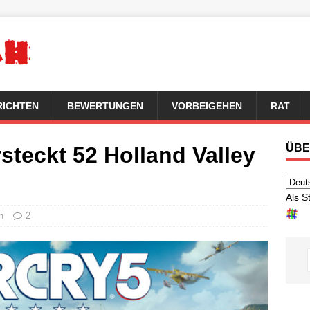
RICHTEN
BEWERTUNGEN
VORBEIGEHEN
RAT
ÜBE
rsteckt 52 Holland Valley
Als S
n
2