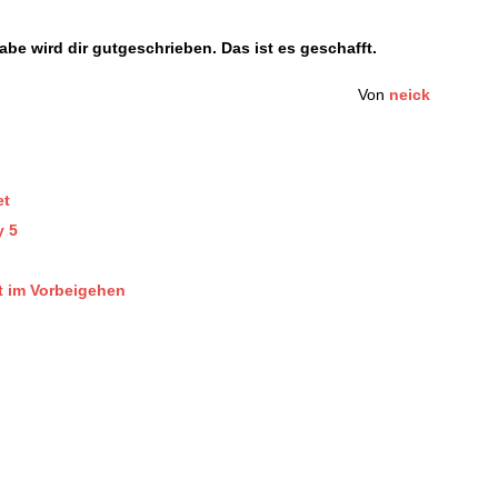
be wird dir gutgeschrieben. Das ist es geschafft.
Von
neick
et
y 5
ft im Vorbeigehen