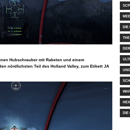
SCP
MEE
DIE
THE
DER
ULT
einen Hubschrauber mit Raketen und einem
en nördlichsten Teil des Holland Valley, zum Etikett JA
UN
SCH
WA
HEX
DIE