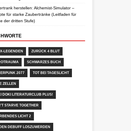
rtrank herstellen: Alchemist-Simulator –
te für starke Zaubertränke (Leitfaden für
e der dritten Stufe)
CHWORTE
X-LEGENDEN
ZURÜCK 4 BLUT
ROTRAUMA
SCHWARZES BUCH
ERPUNK 2077
TOT BEI TAGESLICHT
E ZELLEN
I DOKI LITERATURCLUB PLUS!
'T STARVE TOGETHER
RBENDES LICHT 2
DEN DEBUFF LOSZUWERDEN