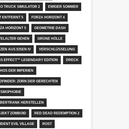
O TRUCK SIMULATOR 2
EWIGER SOMMER
T ENTFERNT 5
FORZA HORIZONT 4
ZA HORIZONT 5
GEOMETRIE DASH
TELALTER GEHEN
GRÜNE HÖLLE
ZEN AUS EISEN IV
VERSCHLÜSSELUNG
S EFFECT™ LEGENDARY EDITION
DRECK
HOS DER IMPERIEN
DFINDER: ZORN DER GERECHTEN
SMOPHOBIE
BERTRANK HERSTELLEN
JEKT ZOMBOID
RED DEAD REDEMPTION 2
IDENT EVIL VILLAGE
ROST