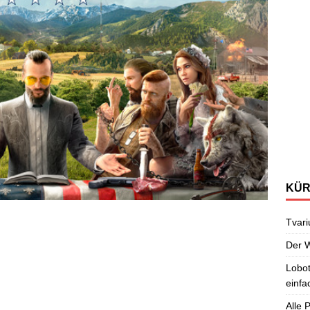
KÜR
Tvari
Der W
Lobot
einfa
Alle 