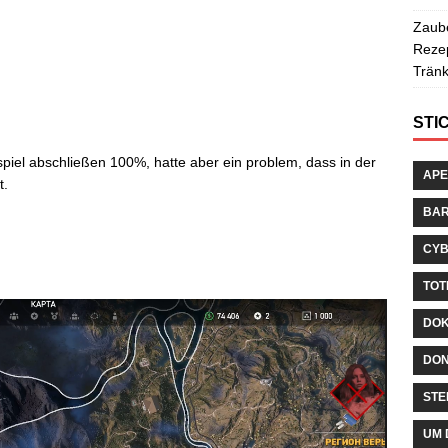
Zaube
Rezep
Tränk
STI
spiel abschließen 100%, hatte aber ein problem, dass in der
APE
t.
BA
CYB
TOT
DOK
DON
STE
UM 