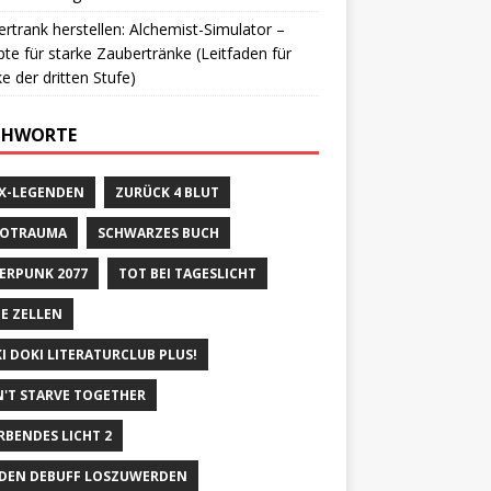
rtrank herstellen: Alchemist-Simulator –
te für starke Zaubertränke (Leitfaden für
e der dritten Stufe)
CHWORTE
X-LEGENDEN
ZURÜCK 4 BLUT
ROTRAUMA
SCHWARZES BUCH
ERPUNK 2077
TOT BEI TAGESLICHT
E ZELLEN
I DOKI LITERATURCLUB PLUS!
'T STARVE TOGETHER
RBENDES LICHT 2
DEN DEBUFF LOSZUWERDEN