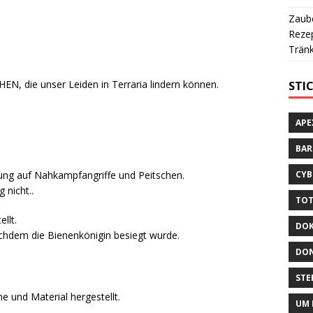
Zaube
Rezep
Tränk
HEN, die unser Leiden in Terraria lindern können.
STI
APE
BA
kung auf Nahkampfangriffe und Peitschen.
CYB
 nicht..
TOT
llt.
DOK
chdem die Bienenkönigin besiegt wurde.
DON
STE
e und Material hergestellt.
UM 