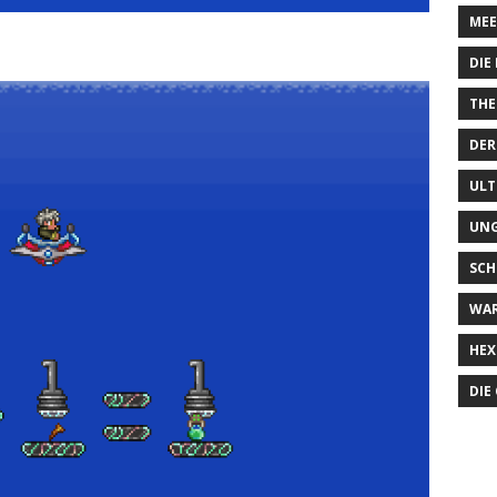
MEE
DIE
THE
DER
ULT
UN
SCH
WA
HEX
DIE