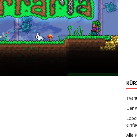
KÜR
Tvari
Der W
Lobot
einfa
Alle 