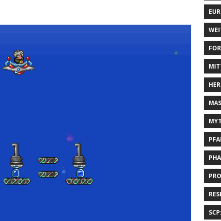
EUR
WEI
FOR
MIT
HER
MAS
MYT
PFA
PHA
PRO
RES
SCP