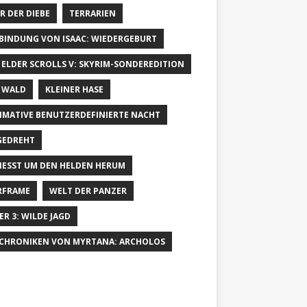
R DER DIEBE
TERRARIEN
 BINDUNG VON ISAAC: WIEDERGEBURT
 ELDER SCROLLS V: SKYRIM-SONDEREDITION
 WALD
KLEINER HASE
IMATIVE BENUTZERDEFINIERTE NACHT
GEDREHT
IESST UM DEN HELDEN HERUM
RFRAME
WELT DER PANZER
ER 3: WILDE JAGD
 CHRONIKEN VON MYRTANA: ARCHOLOS