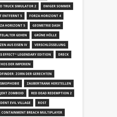
O TRUCK SIMULATOR 2
EWIGER SOMMER
T ENTFERNT 5
FORZA HORIZONT 4
ZA HORIZONT 5
GEOMETRIE DASH
TELALTER GEHEN
GRÜNE HÖLLE
ZEN AUS EISEN IV
VERSCHLÜSSELUNG
S EFFECT™ LEGENDARY EDITION
DRECK
HOS DER IMPERIEN
DFINDER: ZORN DER GERECHTEN
SMOPHOBIE
ZAUBERTRANK HERSTELLEN
JEKT ZOMBOID
RED DEAD REDEMPTION 2
IDENT EVIL VILLAGE
ROST
: CONTAINMENT BREACH MULTIPLAYER