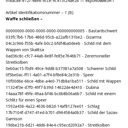
fff8ac8e-e12f-48e6-9cce-9c415f24ae26 — екрономикон I
Artikel Identifikationsnummer –
1
(B)
Waffe schließen –
00000000-0000-0000-0000-000000000005 - Bastardschwert
033fc7b6-17b6-486d-95cb-a22afb131be2 - Gizarma
04c2c966-f55b-4afe-b0c2-bfdf4ba0deeb - Schild mit dem
Wappen von Skalitsa
0ad36c8c-cfc7-44ab-8e8f-fe85e7646b71 - Zeremonieller
Streitkolben
0eb0ac15-f0d9-49ce-9dd8-b37381a7a508 - Schwerer Schild
0f5be0ac-ff11-4a01-a7f4-bf8e84c2e31b - Speer
10f00d6e-66ce-4dbe-a4e0-71db8a1ba511 - Schild mit Wappen
11324f3e-d7f0-49f7-b39d-14622de4d410 - Dubina
14aaa78f-49fe-49aa-bf46-bc6b8b06a6b7 - Schild mit einem
Schlitz für einen Speer
1592a436-4a22-4636-b82d-14af8127ee01 - Schlag
17b7104f-d747-41ed-b701-d964584a0b37 - Schild der Sazav-
Garnison
196be21b-6d21-4dd6-84e4-c95ecd2092a7 - Streitkolben