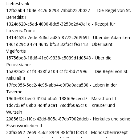
Liebestrank
12f62ab4-1b4e-4c76-8293-73bbb227b027 — Die Regel von St.
Benedikt I
1324d620-c5ad-4000-8dc5-3253e2d49a1d - Rezept für
Lazarus-Trank
1414462b-7ede-4d6d-ad85-8772c26f969f - Über die Adamiten
1461d29c-a474-4645-bf53-32f3c1fe3113 - Über Saint
Vigelfortis
15756be8-18d6-41e0-9338-c5039d1d0548 - Über die
Polovtsianer
15a92bc2-d1f3-438f-a104-c1fc7bd71996 — Die Regel von St.
Mikulaš II
17fee956-5ec2-4c95-abb4-e9f3a0aca530 - Leben in der
Taverne
196ffe33-bec0-410d-abb5-138f69ececd7 - Marathon III
1dc7d3ef-08b0-4d4f-aca1-78ddf60a5c10 - Kräuter und
Wurzeln
20856f2c-1f0c-42dd-805a-87eb7902ddeb - Herkules und seine
Essensvorlieben II
20fa3692-2e69-4562-8949-48fcf81fc813 - Mondscheinrezept