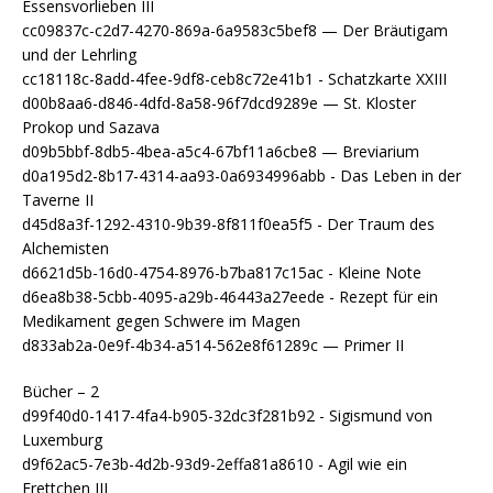
Essensvorlieben III
cc09837c-c2d7-4270-869a-6a9583c5bef8 — Der Bräutigam
und der Lehrling
cc18118c-8add-4fee-9df8-ceb8c72e41b1 - Schatzkarte XXIII
d00b8aa6-d846-4dfd-8a58-96f7dcd9289e — St. Kloster
Prokop und Sazava
d09b5bbf-8db5-4bea-a5c4-67bf11a6cbe8 — Breviarium
d0a195d2-8b17-4314-aa93-0a6934996abb - Das Leben in der
Taverne II
d45d8a3f-1292-4310-9b39-8f811f0ea5f5 - Der Traum des
Alchemisten
d6621d5b-16d0-4754-8976-b7ba817c15ac - Kleine Note
d6ea8b38-5cbb-4095-a29b-46443a27eede - Rezept für ein
Medikament gegen Schwere im Magen
d833ab2a-0e9f-4b34-a514-562e8f61289c — Primer II
Bücher –
2
d99f40d0-1417-4fa4-b905-32dc3f281b92 - Sigismund von
Luxemburg
d9f62ac5-7e3b-4d2b-93d9-2effa81a8610 - Agil wie ein
Frettchen III