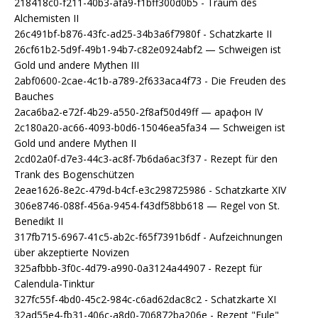
218418c0-f211-40b3-afa9-f1bff300d0b5 - Traum des
Alchemisten II
26c491bf-b876-43fc-ad25-34b3a6f7980f - Schatzkarte II
26cf61b2-5d9f-49b1-94b7-c82e0924abf2 — Schweigen ist
Gold und andere Mythen III
2abf0600-2cae-4c1b-a789-2f633aca4f73 - Die Freuden des
Bauches
2aca6ba2-e72f-4b29-a550-2f8af50d49ff — арафон IV
2c180a20-ac66-4093-b0d6-15046ea5fa34 — Schweigen ist
Gold und andere Mythen II
2cd02a0f-d7e3-44c3-ac8f-7b6da6ac3f37 - Rezept für den
Trank des Bogenschützen
2eae1626-8e2c-479d-b4cf-e3c298725986 - Schatzkarte XIV
306e8746-088f-456a-9454-f43df58bb618 — Regel von St.
Benedikt II
317fb715-6967-41c5-ab2c-f65f7391b6df - Aufzeichnungen
über akzeptierte Novizen
325afbbb-3f0c-4d79-a990-0a3124a44907 - Rezept für
Calendula-Tinktur
327fc55f-4bd0-45c2-984c-c6ad62dac8c2 - Schatzkarte XI
32ad55e4-fb31-406c-a8d0-706872ba206e - Rezept "Eule"