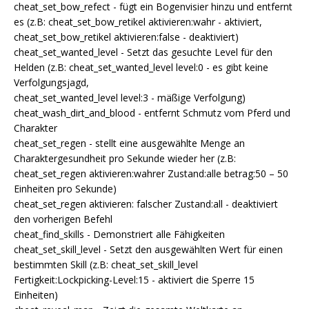
cheat_set_bow_refect - fügt ein Bogenvisier hinzu und entfernt
es (z.B: cheat_set_bow_retikel aktivieren:wahr - aktiviert,
cheat_set_bow_retikel aktivieren:false - deaktiviert)
cheat_set_wanted_level - Setzt das gesuchte Level für den
Helden (z.B: cheat_set_wanted_level level:0 - es gibt keine
Verfolgungsjagd,
cheat_set_wanted_level level:3 - mäßige Verfolgung)
cheat_wash_dirt_and_blood - entfernt Schmutz vom Pferd und
Charakter
cheat_set_regen - stellt eine ausgewählte Menge an
Charaktergesundheit pro Sekunde wieder her (z.B:
cheat_set_regen aktivieren:wahrer Zustand:alle betrag:50 – 50
Einheiten pro Sekunde)
cheat_set_regen aktivieren: falscher Zustand:all - deaktiviert
den vorherigen Befehl
cheat_find_skills - Demonstriert alle Fähigkeiten
cheat_set_skill_level - Setzt den ausgewählten Wert für einen
bestimmten Skill (z.B: cheat_set_skill_level
Fertigkeit:Lockpicking-Level:15 - aktiviert die Sperre 15
Einheiten)