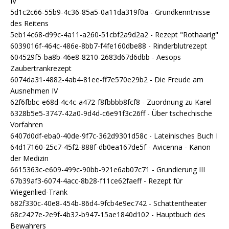
IV
5d1c2c66-55b9-4c36-85a5-0a11da319f0a - Grundkenntnisse
des Reitens
5eb14c68-d99c-4a11-a260-51cbf2a9d2a2 - Rezept "Rothaarig"
6039016f-464c-486e-8bb7-f4fe160dbe88 - Rinderblutrezept
604529f5-ba8b-46e8-8210-2683d67d6dbb - Aesops
Zaubertrankrezept
6074da31-4882-4ab4-81ee-ff7e570e29b2 - Die Freude am
Ausnehmen IV
62f6fbbc-e68d-4c4c-a472-f8fbbbb8fcf8 - Zuordnung zu Karel
6328b5e5-3747-42a0-9d4d-c6e91f3c26ff - Über tschechische
Vorfahren
6407d0df-eba0-40de-9f7c-362d9301d58c - Lateinisches Buch I
64d17160-25c7-45f2-888f-db0ea167de5f - Avicenna - Kanon
der Medizin
6615363c-e609-499c-90bb-921e6ab07c71 - Grundierung III
67b39af3-6074-4acc-8b28-f11ce62faeff - Rezept für
Wiegenlied-Trank
682f330c-40e8-454b-86d4-9fcb4e9ec742 - Schattentheater
68c2427e-2e9f-4b32-b947-15ae1840d102 - Hauptbuch des
Bewahrers