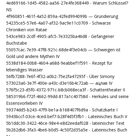
4ed69166-1d45-4582-aa56-27e4fe368449 - Warum Schlüssel?
NS
4f960851-461f-4a52-859a-42fed994099b — Grundierung
54235ce5-57e6-4a07-af32-9ac9e11c0709 - Schwarze
Chroniken von Ratae
543ce983-2cdf-4905-afc5-7e3325ba46d8 - Gefangener
Buchstabe
55057cac-7e39-47f8-921c-68de4f3e04cb — Schweigen ist
Gold und andere Mythen IV
5538d184-00b8-4604-a68d-9eabbef1f591 - Rezept für
lebendiges Wasser
56fb7288-7e6f-4f32-a0b2-75e2fa47295f - Über Simony
573023a0-3e7f-400e-a43c-d3e16b4c72ab — ацлав IV
576f5c23-d5f0-4372-971c-b8cb068eca3f - Schattentheater II
585319b6-f72f-4662-99dd-817a1c40758d - Herkules und seine
Essensvorlieben IV
59374dd5-b243-47f9-be1a-b168407f6d9a - Schatzkarte I
5943bccf-03ce-4ced-bef7-b28f4d5f3fb1 - Lateinisches Buch V
5b1ddc30-3422-46ce-98e4-e8d2eedaf028 - lateinischer Text
5b262db6-3fa3-4be6-b0d5-4c50f2d35a5e - Lateinisches Buch