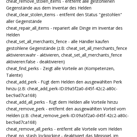
cheat_remove_stolen_items - entfernt alle gestohlenen
Gegenstände aus dem Inventar des Helden
cheat_clear_stolen_items - entfernt den Status "gestohlen"
aller Gegenstände
cheat_repair_all_items - repariert alle Dinge im Inventar des
Helden
cheat_set_all_merchants_fence - alle Händler kaufen
gestohlene Gegenstände (z.B: cheat_set_all_merchants_fence
aktivieren:wahr - aktivieren, cheat_set_all_merchants_fence
aktivieren:false - deaktivieren)
cheat_find_perks - Zeigt alle Vorteile an (Kompetenzen,
Talente)
cheat_add_perk - Fügt dem Helden den ausgewählten Perk
hinzu (z.B: cheat_add_perk-ID:09a5f2a0-d45f-42c2-a80c-
bec9ad7ca168)
cheat_add_all_perks - fügt dem Helden alle Vorteile hinzu
cheat_remove_perk - entfernt den ausgewählten Vorteil vom
Helden (z.B: cheat_remove_perk-ID:09a5f2a0-d45f-42c2-a80c-
bec9ad7ca168)
cheat_remove_all_perks - entfernt alle Vorteile vom Helden
cheat_no_stash_lockpicking - deaktiviert das Minispiel, im