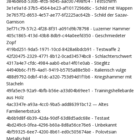
3846de6d-530b-4fcb-9d45-aac007498f04 - Testschirm
3e1e9a1d-37b5-4564-be23-af1017296d6c - Schild mit Wappen
3e7657f2-d653-4e57-ae77-6f2225ac642b - Schild der Sazav-
Garnison
3ef71c79-57c2-4f28-8f31-a091d9b78798 - Luzerner Hammer
405c1865-413d-43b8-8db9-c44a0eefd350 - Geschmiedeter
Zopf
419bd251-9da5-1971-10cd-8428a6bdcb91 - Testwaffe 2
42f20475-2329-4771-8b12-0cad34574bc8 - Schlachterschwert
4317a4e7-cfdc-4984-aab0-eba14f01e0ab - Stieglitz
44940b6c-f1f9-4ad1-9419-b5705a88e5b0 - Italienisch vulge
488d9792-0dbf-41dc-a320-753d94d1f1b6 - Kriegshammer mit
Stacheln
49fa5ec9-92a9-4bfb-b56e-a33d04b69ee1 - Trainingshellebarde
aus Holz
4ac3347e-a93a-4cc0-9ba5-add86391bc12 — Altes
Familienerbstück
4b6b9d8f-6b39-42da-90df-63d8d5adc68e - Testaxt
4bd249c6-0fea-4296-b60a-8d8a56ce76e6 - Unbekannt
4bf59325-6ee7-4200-8b61-ed0c505674ae - Polovtsian
Metallschild