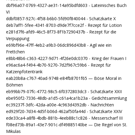
dbf96a07-0769-4327-ae31-14a95bdfd603 - Lateinisches Buch
VI
ddbf0857-927c-4f58-b6b0-5fd90f840044 - Schatzkarte X
deb7aff1-5fee-4341-8703-d9de7f7cce2f - Rezept für Lotion
e281d7f6-afd9-46c5-8f73-8f1b7290437b - Rezept für die
Verpuppung
e69bf96e-47ff-4eb2-a9b3-06dc896d43b8 - Agil wie ein
Frettchen
e8bb48b6-c363-4227-9d71-4f26e0dc0370 - Krieg der Frauen I
e96ac6a4-f494-4b70-9270-7d2f967c59b6 - Rezept für
Katzenpfotentrank
eab20b8a-c767-40ad-9748-e84fb8701f65 — Böse Moral in
Böhmen
eb99bb79-07fc-4772-98c5-6f0372803dc3 - Schatzkarte XXII
ebe950f2-7336-48db-a1d5-c61a4ca1b23a - Gedichtsammlung
ec39237f-3dfc-42da-a00e-4c963d4392db - Nachrichten
ed929f20-7d34-4d5f-b06d-462af50fa44d - Schatzkarte XXIV
ede33ca4-a8f8-4bdb-881b-4eeb88c1c826 - Messerscharf III
f08ed73b-89a1-43e7-901c-df49885140be — Die Regel von St.
Mikulas