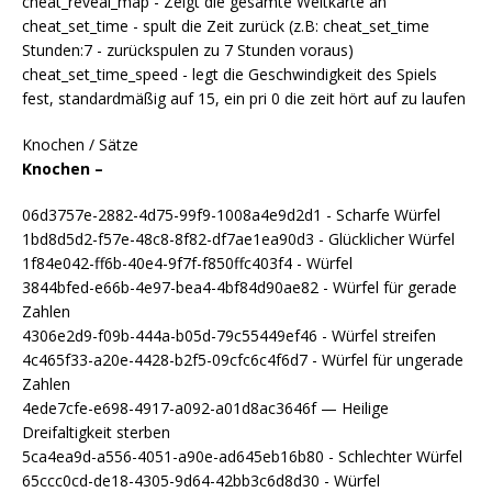
cheat_reveal_map - Zeigt die gesamte Weltkarte an
cheat_set_time - spult die Zeit zurück (z.B: cheat_set_time
Stunden:7 - zurückspulen zu 7 Stunden voraus)
cheat_set_time_speed - legt die Geschwindigkeit des Spiels
fest, standardmäßig auf 15, ein pri 0 die zeit hört auf zu laufen
Knochen / Sätze
Knochen –
06d3757e-2882-4d75-99f9-1008a4e9d2d1 - Scharfe Würfel
1bd8d5d2-f57e-48c8-8f82-df7ae1ea90d3 - Glücklicher Würfel
1f84e042-ff6b-40e4-9f7f-f850ffc403f4 - Würfel
3844bfed-e66b-4e97-bea4-4bf84d90ae82 - Würfel für gerade
Zahlen
4306e2d9-f09b-444a-b05d-79c55449ef46 - Würfel streifen
4c465f33-a20e-4428-b2f5-09cfc6c4f6d7 - Würfel für ungerade
Zahlen
4ede7cfe-e698-4917-a092-a01d8ac3646f — Heilige
Dreifaltigkeit sterben
5ca4ea9d-a556-4051-a90e-ad645eb16b80 - Schlechter Würfel
65ccc0cd-de18-4305-9d64-42bb3c6d8d30 - Würfel