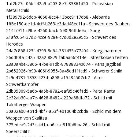
1af2b27c-06bf-42a9-b203-8e7c83361d50 - Polovtsian
Metallschild
1f389792-6ddb-4060-8cc4-13bcc9117db8 - Alebarda
1ff6e150-de1d-4cff-b263-e3dad48eef1a - Schwert des Räubers
214f7911-d9be-4260-b5cb-590f96ffde9a - Sting
21afc054-37d2-4cce-928e-c7d0d2e295c5 - Schwert des
Herodes
24a7c868-f23f-4799-8e64-331435a77404 - Kriegshammer
26ddf0fa-c425-42a2-8879-fabaa66f414e - Streitkolben testen
28a3a4be-3866-47be-91db-878888340674 - Pans Jagdbeil
2b652926-fb99-406f-9955-8a45dd1f1cd9 - Schwerer Schild
2c9e4731-1858-423d-a898-a15484507cb7 - Alter
Schwertkämpfer
2db35809-5a6b-4a5b-8782-eaf85c46f1d5 - Palta Ranta
2e32ab30-aa7e-4628-8482-a229a68dfa72 - Schild mit
Talmberger Wappen
30a02ab0-eb1d-4bf7-a53f-eb1004b2cbd8 - Schild mit dem
Wappen von Skalitsa
375edea9-2d3c-4d1a-a6cc-e81ffa6bba26 - Schild mit
Speerschlitz