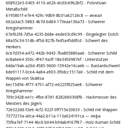
608922e3-0405-4110-a026-dcd3c69b2bf2 - Polovtsian
Metallschild
6195801f-e7e4-429c-9db9-8b31a62126c8 — инжал
662a3ac5-5883-4b7d-bd84-173eaa136a73 - Schwerer
Kriegshammer
67ef62fd-7d5a-4235-b68e-eede03cd9c99 - Eingelegter Dolch
68a35c34-51db-4f5d-827b-fed5a45ddfcd - Schwert des
Henkers
6c67d354-a472-442b-9d43-7ba805880aa6 - Schwerer Schild
6c8a6e64-350c-4f47-9a3f-18e3450987ef - Unterstützer
6dda19ab-a26d-4585-9600-15942e16caeb — Bastardschwert
6de91117-0ce4-4a84-a903-3f0dcc1517a0 - Schild mit dem
Wappen von Skalitsa
6ec15d56-4f77-4751-af72-e6225f825ae8 - Schwerer
Kriegshammer
709c3428-ee1c-4fbe-87d1-8282660308fb - Hackmesser des
Meisters des Jägers
726322dd-f2e6-4cf2-922f-0ff715e20633 - Schild mit Wappen
7377215a-a0ca-44a2-b11a-113a024191ca — лефа
75f6a7ef-7144-46c6-b044-b94ab4167f67 - Holz-Kuman-Schild