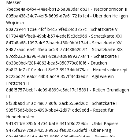
Messer
7becbe4a-c4b4-448e-bb12-5a383da1db31 - Necronomicon II
805ba438-34c7-4ef5-8699-d7a61721b1c4 - Über den Heiligen
Wojciech
80a73944-1c3e-4fcf-b4c5-9fed24d3757c - Schatzkarte V
8178448f-fbe8-49bb-b574-edef9c3dc966 - Schatzkarte XXI
847a8a68-1097-4c97-baeb-f30c0bfd174d - Schatzkarte XV
84877aac-ea4f-45eb-bc53-77d4886207f1 - Schatzkarte XIX
87ccb223-a396-4381-8ce3-a08e99277a11 - Schatzkarte I
8b38e0bd-f28f-4863-bea5-850770c8f8f6 - Drucken
8b8f2de7-d10e-4ccd-8e97-39134ddd78ac - Hexentrankrezept
8c23bd24-ea62-43b3-ac49-357ff34d3ed2 - Agil wie ein
Frettchen II
8d8f5757-beb1-4e09-8899-c5dc17c15891 - Reiten Grundlagen
III
8f33ba0d-31ac-4867-80f6-2acb555ed26c - Schatzkarte II
905f75d5-b0dc-4990-bbe4-2d971ddc9e6d - Rezept für
Hundeborsten
94131fb9-3956-4704-baf9-4415f8d229b5 - Ulriks Papiere
9475fa39-7ce3-4253-9953-fe03c753d8fd - Über Prag
99a4625d-816a-4d72-9859-098a5ba016ae - Rezept für