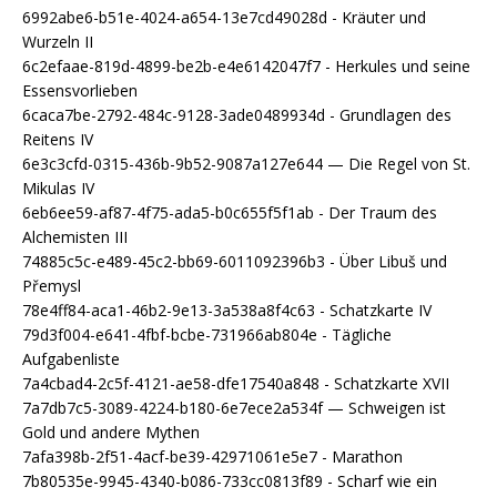
6992abe6-b51e-4024-a654-13e7cd49028d - Kräuter und
Wurzeln II
6c2efaae-819d-4899-be2b-e4e6142047f7 - Herkules und seine
Essensvorlieben
6caca7be-2792-484c-9128-3ade0489934d - Grundlagen des
Reitens IV
6e3c3cfd-0315-436b-9b52-9087a127e644 — Die Regel von St.
Mikulas IV
6eb6ee59-af87-4f75-ada5-b0c655f5f1ab - Der Traum des
Alchemisten III
74885c5c-e489-45c2-bb69-6011092396b3 - Über Libuš und
Přemysl
78e4ff84-aca1-46b2-9e13-3a538a8f4c63 - Schatzkarte IV
79d3f004-e641-4fbf-bcbe-731966ab804e - Tägliche
Aufgabenliste
7a4cbad4-2c5f-4121-ae58-dfe17540a848 - Schatzkarte XVII
7a7db7c5-3089-4224-b180-6e7ece2a534f — Schweigen ist
Gold und andere Mythen
7afa398b-2f51-4acf-be39-42971061e5e7 - Marathon
7b80535e-9945-4340-b086-733cc0813f89 - Scharf wie ein