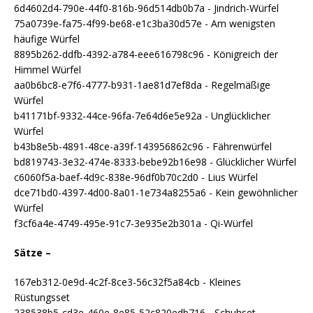
6d4602d4-790e-44f0-816b-96d514db0b7a - Jindrich-Würfel
75a0739e-fa75-4f99-be68-e1c3ba30d57e - Am wenigsten
häufige Würfel
8895b262-ddfb-4392-a784-eee616798c96 - Königreich der
Himmel Würfel
aa0b6bc8-e7f6-4777-b931-1ae81d7ef8da - Regelmäßige
Würfel
b41171bf-9332-44ce-96fa-7e64d6e5e92a - Unglücklicher
Würfel
b43b8e5b-4891-48ce-a39f-143956862c96 - Fährenwürfel
bd819743-3e32-474e-8333-bebe92b16e98 - Glücklicher Würfel
c6060f5a-baef-4d9c-838e-96df0b70c2d0 - Lius Würfel
dce71bd0-4397-4d00-8a01-1e734a8255a6 - Kein gewöhnlicher
Würfel
f3cf6a4e-4749-495e-91c7-3e935e2b301a - Qi-Würfel
Sätze –
167eb312-0e9d-4c2f-8ce3-56c32f5a84cb - Kleines
Rüstungsset
238538b5-cd3e-460e-8e85-52c820edb716 - Schuhset