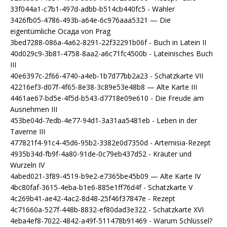
33f044a1-c7b1-497d-adbb-b514cb440fc5 - Wähler
3426fb05-4786-493b-a64e-6c976aaa5321 — Die
eigentümliche Осада von Prag
3bed7288-086a-4a62-8291-22f32291b06f - Buch in Latein II
40d029c9-3b81-4758-8aa2-a6c71fc4500b - Lateinisches Buch
III
40e6397c-2f66-4740-a4eb-1b7d77bb2a23 - Schatzkarte VII
42216ef3-d07f-4f65-8e38-3c89e53e48b8 — Alte Karte III
4461ae67-bd5e-4f5d-b543-d7718e09e610 - Die Freude am
Ausnehmen III
453be04d-7edb-4e77-94d1-3a31aa5481eb - Leben in der
Taverne III
477821f4-91c4-45d6-95b2-3382e0d7350d - Artemisia-Rezept
4935b34d-fb9f-4a80-91de-0c79eb437d52 - Kräuter und
Wurzeln IV
4abed021-3f89-4519-b9e2-e7365be45b09 — Alte Karte IV
4bc80faf-3615-4eba-b1e6-885e1ff76d4f - Schatzkarte V
4c269b41-ae42-4ac2-8d48-25f46f37847e - Rezept
4c71660a-527f-448b-8832-ef80dad3e322 - Schatzkarte XVI
4eba4ef8-7022-4842-a49f-511478b91469 - Warum Schlüssel?