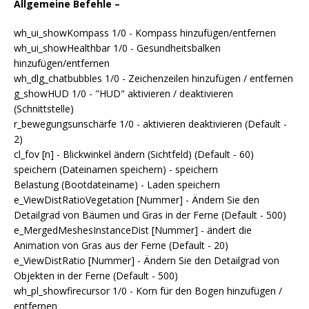
Allgemeine Befehle –
wh_ui_showKompass 1/0 - Kompass hinzufügen/entfernen
wh_ui_showHealthbar 1/0 - Gesundheitsbalken
hinzufügen/entfernen
wh_dlg_chatbubbles 1/0 - Zeichenzeilen hinzufügen / entfernen
g_showHUD 1/0 - "HUD" aktivieren / deaktivieren
(Schnittstelle)
r_bewegungsunschärfe 1/0 - aktivieren deaktivieren (Default -
2)
cl_fov [n] - Blickwinkel ändern (Sichtfeld) (Default - 60)
speichern (Dateinamen speichern) - speichern
Belastung (Bootdateiname) - Laden speichern
e_ViewDistRatioVegetation [Nummer] - Ändern Sie den
Detailgrad von Bäumen und Gras in der Ferne (Default - 500)
e_MergedMeshesInstanceDist [Nummer] - ändert die
Animation von Gras aus der Ferne (Default - 20)
e_ViewDistRatio [Nummer] - Ändern Sie den Detailgrad von
Objekten in der Ferne (Default - 500)
wh_pl_showfirecursor 1/0 - Korn für den Bogen hinzufügen /
entfernen