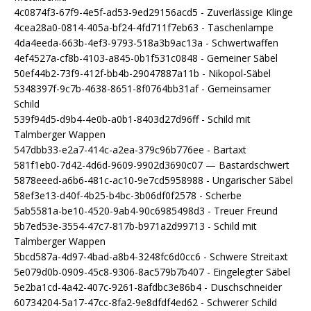
4c0874f3-67f9-4e5f-ad53-9ed29156acd5 - Zuverlässige Klinge
4cea28a0-0814-405a-bf24-4fd711f7eb63 - Taschenlampe
4da4eeda-663b-4ef3-9793-518a3b9ac13a - Schwertwaffen
4ef4527a-cf8b-4103-a845-0b1f531c0848 - Gemeiner Säbel
50ef44b2-73f9-412f-bb4b-29047887a11b - Nikopol-Säbel
5348397f-9c7b-4638-8651-8f0764bb31af - Gemeinsamer
Schild
539f94d5-d9b4-4e0b-a0b1-8403d27d96ff - Schild mit
Talmberger Wappen
547dbb33-e2a7-414c-a2ea-379c96b776ee - Bartaxt
581f1eb0-7d42-4d6d-9609-9902d3690c07 — Bastardschwert
5878eeed-a6b6-481c-ac10-9e7cd5958988 - Ungarischer Säbel
58ef3e13-d40f-4b25-b4bc-3b06df0f2578 - Scherbe
5ab5581a-be10-4520-9ab4-90c6985498d3 - Treuer Freund
5b7ed53e-3554-47c7-817b-b971a2d99713 - Schild mit
Talmberger Wappen
5bcd587a-4d97-4bad-a8b4-3248fc6d0cc6 - Schwere Streitaxt
5e079d0b-0909-45c8-9306-8ac579b7b407 - Eingelegter Säbel
5e2ba1cd-4a42-407c-9261-8afdbc3e86b4 - Duschschneider
60734204-5a17-47cc-8fa2-9e8dfdf4ed62 - Schwerer Schild