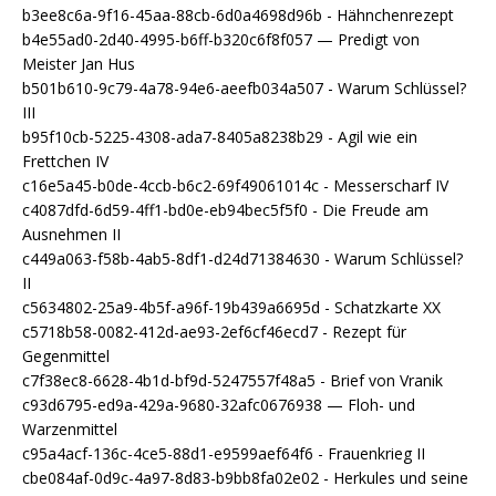
b3ee8c6a-9f16-45aa-88cb-6d0a4698d96b - Hähnchenrezept
b4e55ad0-2d40-4995-b6ff-b320c6f8f057 — Predigt von
Meister Jan Hus
b501b610-9c79-4a78-94e6-aeefb034a507 - Warum Schlüssel?
III
b95f10cb-5225-4308-ada7-8405a8238b29 - Agil wie ein
Frettchen IV
c16e5a45-b0de-4ccb-b6c2-69f49061014c - Messerscharf IV
c4087dfd-6d59-4ff1-bd0e-eb94bec5f5f0 - Die Freude am
Ausnehmen II
c449a063-f58b-4ab5-8df1-d24d71384630 - Warum Schlüssel?
II
c5634802-25a9-4b5f-a96f-19b439a6695d - Schatzkarte XX
c5718b58-0082-412d-ae93-2ef6cf46ecd7 - Rezept für
Gegenmittel
c7f38ec8-6628-4b1d-bf9d-5247557f48a5 - Brief von Vranik
c93d6795-ed9a-429a-9680-32afc0676938 — Floh- und
Warzenmittel
c95a4acf-136c-4ce5-88d1-e9599aef64f6 - Frauenkrieg II
cbe084af-0d9c-4a97-8d83-b9bb8fa02e02 - Herkules und seine