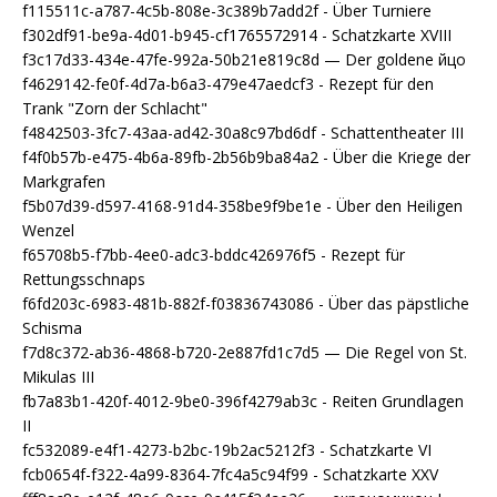
f115511c-a787-4c5b-808e-3c389b7add2f - Über Turniere
f302df91-be9a-4d01-b945-cf1765572914 - Schatzkarte XVIII
f3c17d33-434e-47fe-992a-50b21e819c8d — Der goldene йцо
f4629142-fe0f-4d7a-b6a3-479e47aedcf3 - Rezept für den
Trank "Zorn der Schlacht"
f4842503-3fc7-43aa-ad42-30a8c97bd6df - Schattentheater III
f4f0b57b-e475-4b6a-89fb-2b56b9ba84a2 - Über die Kriege der
Markgrafen
f5b07d39-d597-4168-91d4-358be9f9be1e - Über den Heiligen
Wenzel
f65708b5-f7bb-4ee0-adc3-bddc426976f5 - Rezept für
Rettungsschnaps
f6fd203c-6983-481b-882f-f03836743086 - Über das päpstliche
Schisma
f7d8c372-ab36-4868-b720-2e887fd1c7d5 — Die Regel von St.
Mikulas III
fb7a83b1-420f-4012-9be0-396f4279ab3c - Reiten Grundlagen
II
fc532089-e4f1-4273-b2bc-19b2ac5212f3 - Schatzkarte VI
fcb0654f-f322-4a99-8364-7fc4a5c94f99 - Schatzkarte XXV