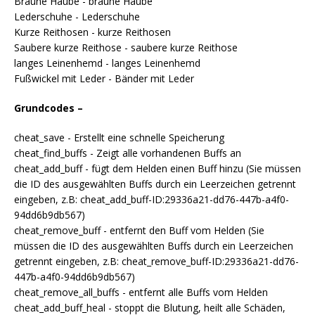
Braune Haube - braune Haube
Lederschuhe - Lederschuhe
Kurze Reithosen - kurze Reithosen
Saubere kurze Reithose - saubere kurze Reithose
langes Leinenhemd - langes Leinenhemd
Fußwickel mit Leder - Bänder mit Leder
Grundcodes –
cheat_save - Erstellt eine schnelle Speicherung
cheat_find_buffs - Zeigt alle vorhandenen Buffs an
cheat_add_buff - fügt dem Helden einen Buff hinzu (Sie müssen
die ID des ausgewählten Buffs durch ein Leerzeichen getrennt
eingeben, z.B: cheat_add_buff-ID:29336a21-dd76-447b-a4f0-
94dd6b9db567)
cheat_remove_buff - entfernt den Buff vom Helden (Sie
müssen die ID des ausgewählten Buffs durch ein Leerzeichen
getrennt eingeben, z.B: cheat_remove_buff-ID:29336a21-dd76-
447b-a4f0-94dd6b9db567)
cheat_remove_all_buffs - entfernt alle Buffs vom Helden
cheat_add_buff_heal - stoppt die Blutung, heilt alle Schäden,