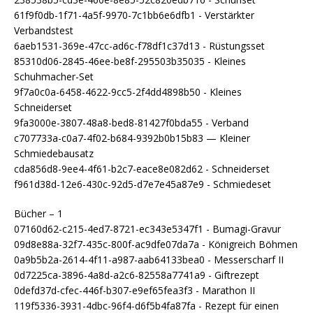
61f9f0db-1f71-4a5f-9970-7c1bb6e6dfb1 - Verstärkter
Verbandstest
6aeb1531-369e-47cc-ad6c-f78df1c37d13 - Rüstungsset
85310d06-2845-46ee-be8f-295503b35035 - Kleines
Schuhmacher-Set
9f7a0c0a-6458-4622-9cc5-2f4dd4898b50 - Kleines
Schneiderset
9fa3000e-3807-48a8-bed8-81427f0bda55 - Verband
c707733a-c0a7-4f02-b684-9392b0b15b83 — Kleiner
Schmiedebausatz
cda856d8-9ee4-4f61-b2c7-eace8e082d62 - Schneiderset
f961d38d-12e6-430c-92d5-d7e7e45a87e9 - Schmiedeset
Bücher –
1
07160d62-c215-4ed7-8721-ec343e5347f1 - Bumagi-Gravur
09d8e88a-32f7-435c-800f-ac9dfe07da7a - Königreich Böhmen
0a9b5b2a-2614-4f11-a987-aab64133bea0 - Messerscharf II
0d7225ca-3896-4a8d-a2c6-82558a7741a9 - Giftrezept
0defd37d-cfec-446f-b307-e9ef65fea3f3 - Marathon II
119f5336-3931-4dbc-96f4-d6f5b4fa87fa - Rezept für einen