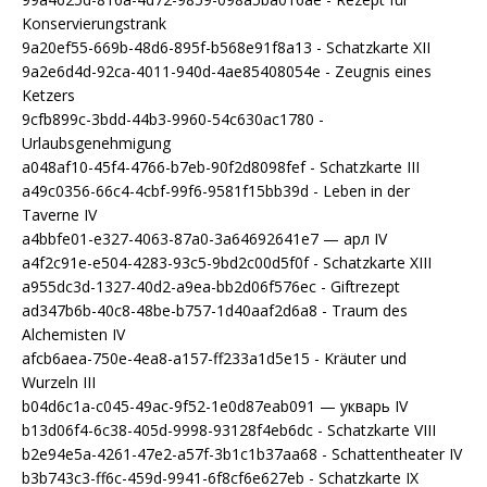
Konservierungstrank
9a20ef55-669b-48d6-895f-b568e91f8a13 - Schatzkarte XII
9a2e6d4d-92ca-4011-940d-4ae85408054e - Zeugnis eines
Ketzers
9cfb899c-3bdd-44b3-9960-54c630ac1780 -
Urlaubsgenehmigung
a048af10-45f4-4766-b7eb-90f2d8098fef - Schatzkarte III
a49c0356-66c4-4cbf-99f6-9581f15bb39d - Leben in der
Taverne IV
a4bbfe01-e327-4063-87a0-3a64692641e7 — арл IV
a4f2c91e-e504-4283-93c5-9bd2c00d5f0f - Schatzkarte XIII
a955dc3d-1327-40d2-a9ea-bb2d06f576ec - Giftrezept
ad347b6b-40c8-48be-b757-1d40aaf2d6a8 - Traum des
Alchemisten IV
afcb6aea-750e-4ea8-a157-ff233a1d5e15 - Kräuter und
Wurzeln III
b04d6c1a-c045-49ac-9f52-1e0d87eab091 — укварь IV
b13d06f4-6c38-405d-9998-93128f4eb6dc - Schatzkarte VIII
b2e94e5a-4261-47e2-a57f-3b1c1b37aa68 - Schattentheater IV
b3b743c3-ff6c-459d-9941-6f8cf6e627eb - Schatzkarte IX