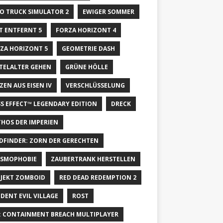
O TRUCK SIMULATOR 2
EWIGER SOMMER
T ENTFERNT 5
FORZA HORIZONT 4
ZA HORIZONT 5
GEOMETRIE DASH
TELALTER GEHEN
GRÜNE HÖLLE
ZEN AUS EISEN IV
VERSCHLÜSSELUNG
S EFFECT™ LEGENDARY EDITION
DRECK
HOS DER IMPERIEN
DFINDER: ZORN DER GERECHTEN
SMOPHOBIE
ZAUBERTRANK HERSTELLEN
JEKT ZOMBOID
RED DEAD REDEMPTION 2
IDENT EVIL VILLAGE
ROST
: CONTAINMENT BREACH MULTIPLAYER