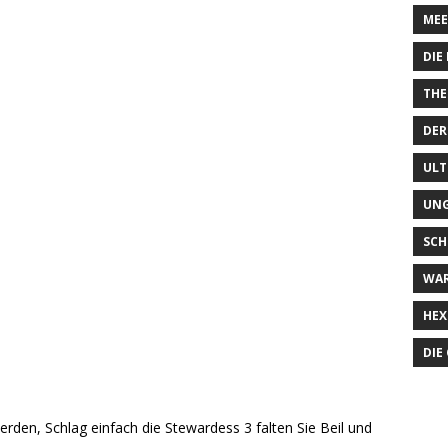
MEE
DIE
THE
DER
ULT
UN
SCH
WA
HEX
DIE
den, Schlag einfach die Stewardess 3 falten Sie Beil und