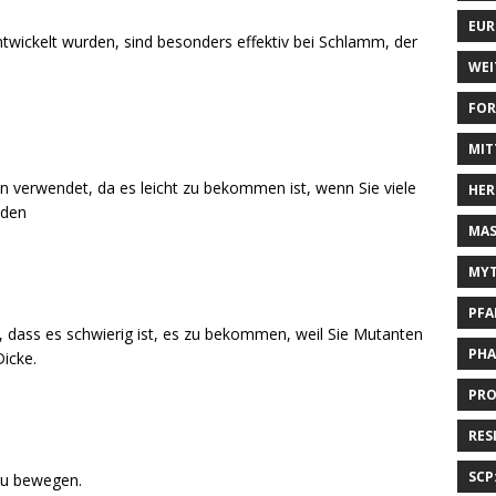
EUR
wickelt wurden, sind besonders effektiv bei Schlamm, der
WEI
FOR
MIT
n verwendet, da es leicht zu bekommen ist, wenn Sie viele
HER
nden
MAS
MYT
PFA
s, dass es schwierig ist, es zu bekommen, weil Sie Mutanten
PHA
Dicke.
PRO
RES
SCP
zu bewegen.