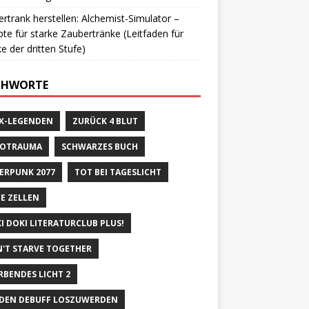
rtrank herstellen: Alchemist-Simulator –
te für starke Zaubertränke (Leitfaden für
e der dritten Stufe)
CHWORTE
X-LEGENDEN
ZURÜCK 4 BLUT
ROTRAUMA
SCHWARZES BUCH
ERPUNK 2077
TOT BEI TAGESLICHT
E ZELLEN
I DOKI LITERATURCLUB PLUS!
'T STARVE TOGETHER
RBENDES LICHT 2
DEN DEBUFF LOSZUWERDEN