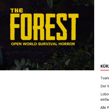
KÜR
Tvari
Der W
Lobot
einfa
Alle 