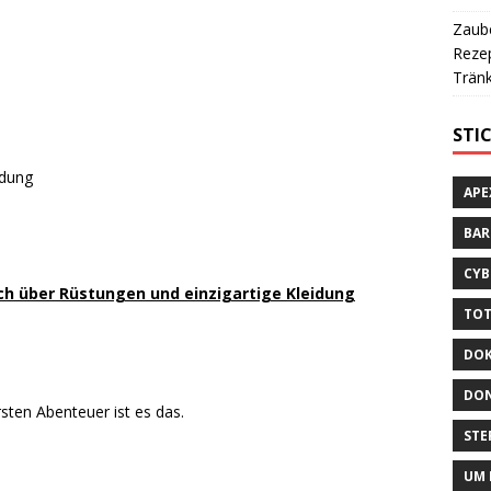
Zaube
Rezep
Tränk
STI
idung
APE
BA
CYB
ch über Rüstungen und einzigartige Kleidung
TOT
DOK
DON
rsten Abenteuer ist es das.
STE
UM 