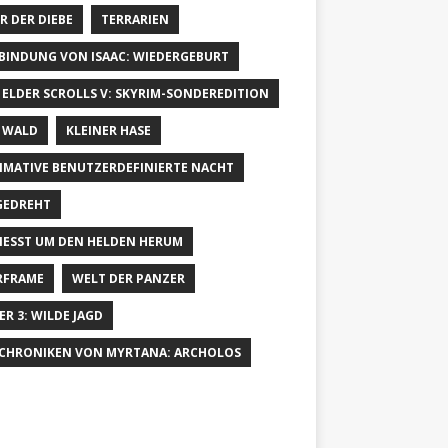
R DER DIEBE
TERRARIEN
 BINDUNG VON ISAAC: WIEDERGEBURT
 ELDER SCROLLS V: SKYRIM-SONDEREDITION
 WALD
KLEINER HASE
IMATIVE BENUTZERDEFINIERTE NACHT
GEDREHT
IESST UM DEN HELDEN HERUM
RFRAME
WELT DER PANZER
ER 3: WILDE JAGD
 CHRONIKEN VON MYRTANA: ARCHOLOS