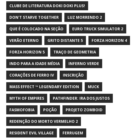
CLUBE DE LITERATURA DOKI DOKI PLUS!
DON'T STARVE TOGETHER
LUZ MORRENDO 2
QUE É COLOCADO NA SEÇÃO
EURO TRUCK SIMULATOR 2
VERÃO ETERNO
GRITO DISTANTE 5
FORZA HORIZON 4
FORZA HORIZON 5
TRAÇO DE GEOMETRIA
INDO PARA A IDADE MÉDIA
INFERNO VERDE
CORAÇÕES DE FERRO IV
INSCRIÇÃO
MASS EFFECT ™ LEGENDARY EDITION
MUCK
MYTH OF EMPIRES
PATHFINDER: IRA DOS JUSTOS
FASMOFOBIA
POÇÃO
PROJETO ZOMBOID
REDENÇÃO DO MORTO VERMELHO 2
RESIDENT EVIL VILLAGE
FERRUGEM