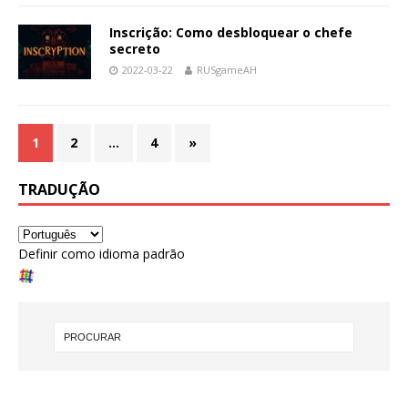
Inscrição: Como desbloquear o chefe
secreto
2022-03-22
RUSgameAH
1
2
…
4
»
TRADUÇÃO
Definir como idioma padrão