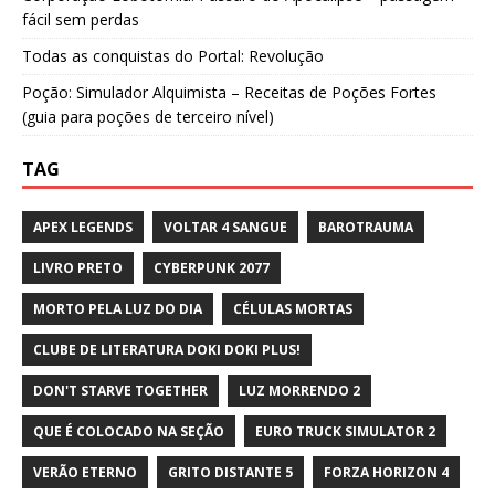
fácil sem perdas
Todas as conquistas do Portal: Revolução
Poção: Simulador Alquimista – Receitas de Poções Fortes
(guia para poções de terceiro nível)
TAG
APEX LEGENDS
VOLTAR 4 SANGUE
BAROTRAUMA
LIVRO PRETO
CYBERPUNK 2077
MORTO PELA LUZ DO DIA
CÉLULAS MORTAS
CLUBE DE LITERATURA DOKI DOKI PLUS!
DON'T STARVE TOGETHER
LUZ MORRENDO 2
QUE É COLOCADO NA SEÇÃO
EURO TRUCK SIMULATOR 2
VERÃO ETERNO
GRITO DISTANTE 5
FORZA HORIZON 4