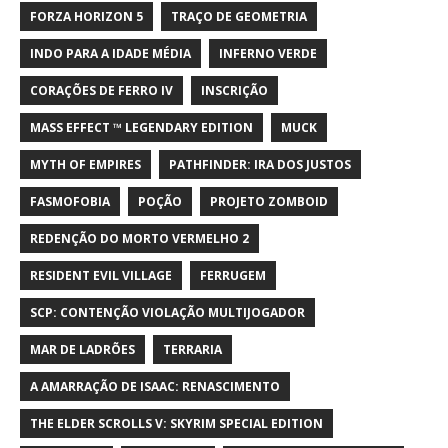
FORZA HORIZON 5
TRAÇO DE GEOMETRIA
INDO PARA A IDADE MÉDIA
INFERNO VERDE
CORAÇÕES DE FERRO IV
INSCRIÇÃO
MASS EFFECT ™ LEGENDARY EDITION
MUCK
MYTH OF EMPIRES
PATHFINDER: IRA DOS JUSTOS
FASMOFOBIA
POÇÃO
PROJETO ZOMBOID
REDENÇÃO DO MORTO VERMELHO 2
RESIDENT EVIL VILLAGE
FERRUGEM
SCP: CONTENÇÃO VIOLAÇÃO MULTIJOGADOR
MAR DE LADRÕES
TERRARIA
A AMARRAÇÃO DE ISAAC: RENASCIMENTO
THE ELDER SCROLLS V: SKYRIM SPECIAL EDITION