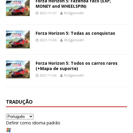
Forza Horizon 5: Fazenda fácil (EXP,
MONEY and WHEELSPIN)
2021-11-07
RUSgameAH
Forza Horizon 5: Todas as conquistas
2021-11-06
RUSgameAH
Forza Horizon 5: Todos os carros raros
(+Mapa de suporte)
2021-11-06
RUSgameAH
TRADUÇÃO
Definir como idioma padrão