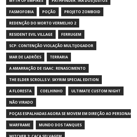
MYTH OF EMPIRES
PATHFINDER: IRA DOS JUSTOS
FASMOFOBIA
POÇÃO
PROJETO ZOMBOID
REDENÇÃO DO MORTO VERMELHO 2
RESIDENT EVIL VILLAGE
FERRUGEM
SCP: CONTENÇÃO VIOLAÇÃO MULTIJOGADOR
MAR DE LADRÕES
TERRARIA
A AMARRAÇÃO DE ISAAC: RENASCIMENTO
THE ELDER SCROLLS V: SKYRIM SPECIAL EDITION
A FLORESTA
COELHINHO
ULTIMATE CUSTOM NIGHT
NÃO VIRADO
POÇAS ESPALHADAS AGORA SE MOVEM EM DIREÇÃO AO PERSONAGE
WARFRAME
MUNDO DOS TANQUES
WITCHER 3: CAÇA SELVAGEM