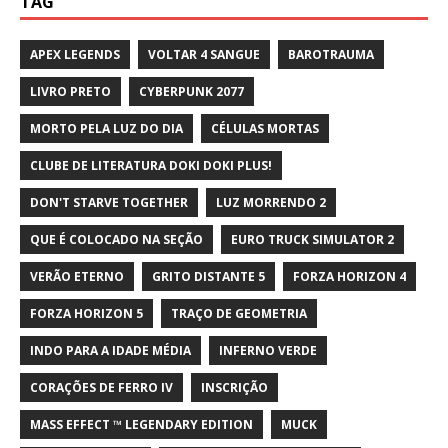
TAG
APEX LEGENDS
VOLTAR 4 SANGUE
BAROTRAUMA
LIVRO PRETO
CYBERPUNK 2077
MORTO PELA LUZ DO DIA
CÉLULAS MORTAS
CLUBE DE LITERATURA DOKI DOKI PLUS!
DON'T STARVE TOGETHER
LUZ MORRENDO 2
QUE É COLOCADO NA SEÇÃO
EURO TRUCK SIMULATOR 2
VERÃO ETERNO
GRITO DISTANTE 5
FORZA HORIZON 4
FORZA HORIZON 5
TRAÇO DE GEOMETRIA
INDO PARA A IDADE MÉDIA
INFERNO VERDE
CORAÇÕES DE FERRO IV
INSCRIÇÃO
MASS EFFECT ™ LEGENDARY EDITION
MUCK