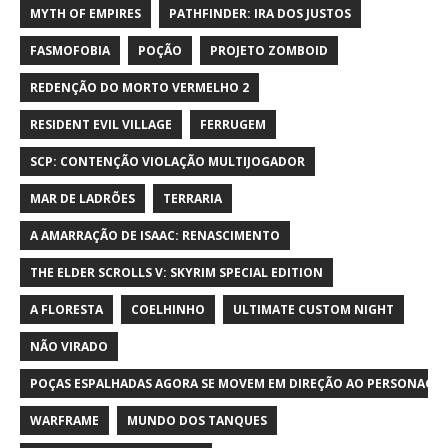
MYTH OF EMPIRES
PATHFINDER: IRA DOS JUSTOS
FASMOFOBIA
POÇÃO
PROJETO ZOMBOID
REDENÇÃO DO MORTO VERMELHO 2
RESIDENT EVIL VILLAGE
FERRUGEM
SCP: CONTENÇÃO VIOLAÇÃO MULTIJOGADOR
MAR DE LADRÕES
TERRARIA
A AMARRAÇÃO DE ISAAC: RENASCIMENTO
THE ELDER SCROLLS V: SKYRIM SPECIAL EDITION
A FLORESTA
COELHINHO
ULTIMATE CUSTOM NIGHT
NÃO VIRADO
POÇAS ESPALHADAS AGORA SE MOVEM EM DIREÇÃO AO PERSONAGE
WARFRAME
MUNDO DOS TANQUES