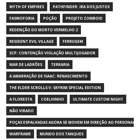
MYTH OF EMPIRES
PATHFINDER: IRA DOS JUSTOS
FASMOFOBIA
POÇÃO
PROJETO ZOMBOID
REDENÇÃO DO MORTO VERMELHO 2
RESIDENT EVIL VILLAGE
FERRUGEM
SCP: CONTENÇÃO VIOLAÇÃO MULTIJOGADOR
MAR DE LADRÕES
TERRARIA
A AMARRAÇÃO DE ISAAC: RENASCIMENTO
THE ELDER SCROLLS V: SKYRIM SPECIAL EDITION
A FLORESTA
COELHINHO
ULTIMATE CUSTOM NIGHT
NÃO VIRADO
POÇAS ESPALHADAS AGORA SE MOVEM EM DIREÇÃO AO PERSONAGE
WARFRAME
MUNDO DOS TANQUES