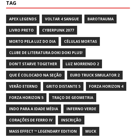
TAG
APEX LEGENDS
VOLTAR 4 SANGUE
BAROTRAUMA
LIVRO PRETO
CYBERPUNK 2077
MORTO PELA LUZ DO DIA
CÉLULAS MORTAS
CLUBE DE LITERATURA DOKI DOKI PLUS!
DON'T STARVE TOGETHER
LUZ MORRENDO 2
QUE É COLOCADO NA SEÇÃO
EURO TRUCK SIMULATOR 2
VERÃO ETERNO
GRITO DISTANTE 5
FORZA HORIZON 4
FORZA HORIZON 5
TRAÇO DE GEOMETRIA
INDO PARA A IDADE MÉDIA
INFERNO VERDE
CORAÇÕES DE FERRO IV
INSCRIÇÃO
MASS EFFECT ™ LEGENDARY EDITION
MUCK