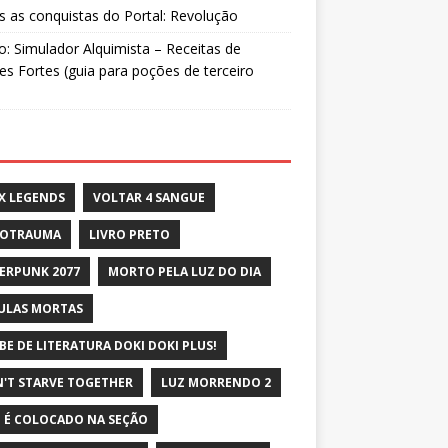
 as conquistas do Portal: Revolução
: Simulador Alquimista – Receitas de
s Fortes (guia para poções de terceiro
X LEGENDS
VOLTAR 4 SANGUE
ROTRAUMA
LIVRO PRETO
ERPUNK 2077
MORTO PELA LUZ DO DIA
ULAS MORTAS
BE DE LITERATURA DOKI DOKI PLUS!
'T STARVE TOGETHER
LUZ MORRENDO 2
 É COLOCADO NA SEÇÃO