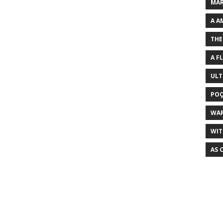
MAR
A A
THE
A F
ULT
POÇ
WA
WIT
AS 