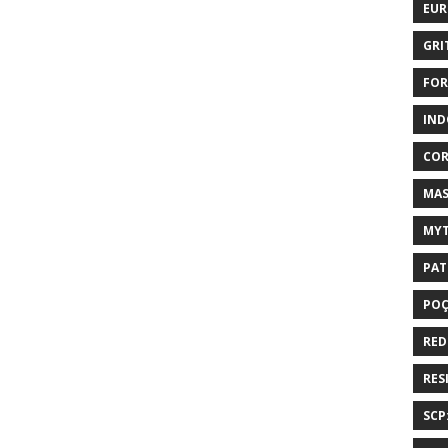
EUR
GRI
FOR
IND
COR
MAS
MYT
PAT
PO
RED
RES
SCP