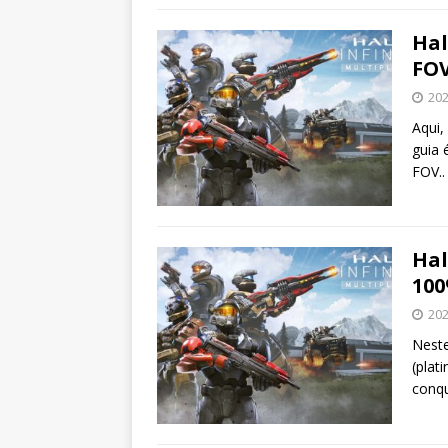
Hal
FO
202
Aqui,
guia 
FOV..
Hal
10
202
Nest
(plat
conqu