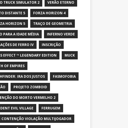
O TRUCK SIMULATOR 2
VERÃO ETERNO
TO DISTANTE 5
FORZA HORIZON 4
ZA HORIZON 5
TRAÇO DE GEOMETRIA
O PARA A IDADE MÉDIA
INFERNO VERDE
AÇÕES DE FERRO IV
INSCRIÇÃO
S EFFECT ™ LEGENDARY EDITION
MUCK
H OF EMPIRES
HFINDER: IRA DOS JUSTOS
FASMOFOBIA
ÇÃO
PROJETO ZOMBOID
ENÇÃO DO MORTO VERMELHO 2
IDENT EVIL VILLAGE
FERRUGEM
: CONTENÇÃO VIOLAÇÃO MULTIJOGADOR