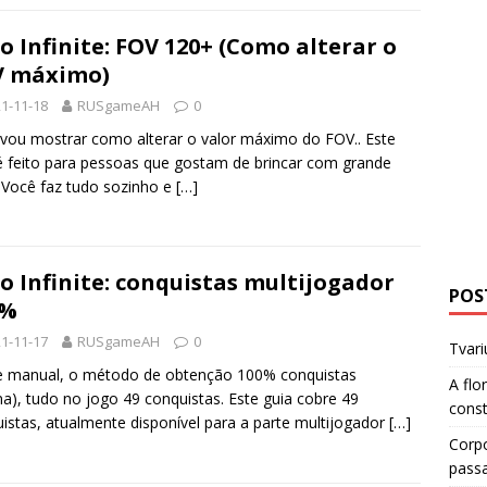
o Infinite: FOV 120+ (Como alterar o
V máximo)
1-11-18
RUSgameAH
0
 vou mostrar como alterar o valor máximo do FOV.. Este
é feito para pessoas que gostam de brincar com grande
 Você faz tudo sozinho e
[…]
o Infinite: conquistas multijogador
POS
0%
1-11-17
RUSgameAH
0
Tvari
e manual, o método de obtenção 100% conquistas
A flo
ina), tudo no jogo 49 conquistas. Este guia cobre 49
cons
istas, atualmente disponível para a parte multijogador
[…]
Corp
pass