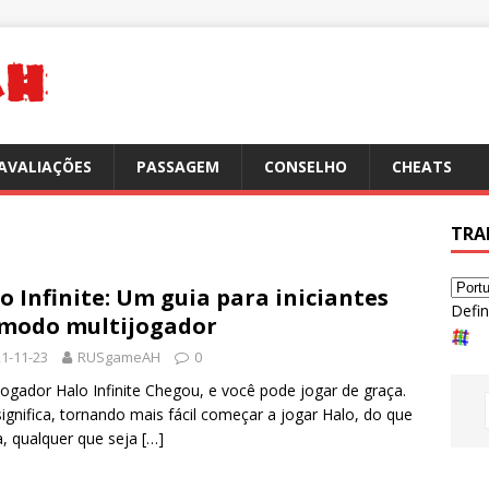
AVALIAÇÕES
PASSAGEM
CONSELHO
CHEATS
TRA
o Infinite: Um guia para iniciantes
Defin
modo multijogador
1-11-23
RUSgameAH
0
jogador Halo Infinite Chegou, e você pode jogar de graça.
significa, tornando mais fácil começar a jogar Halo, do que
, qualquer que seja
[…]