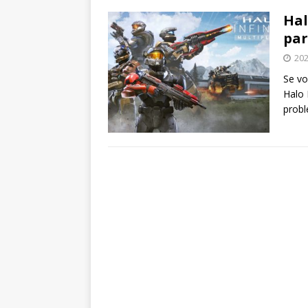
Hal
par
202
Se vo
Halo 
probl