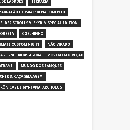
 DE LADRÕES
TERRARIA
MARRAÇÃO DE ISAAC: RENASCIMENTO
 ELDER SCROLLS V: SKYRIM SPECIAL EDITION
LORESTA
COELHINHO
IMATE CUSTOM NIGHT
NÃO VIRADO
AS ESPALHADAS AGORA SE MOVEM EM DIREÇÃO AO PERSONAGEM E AUME
RFRAME
MUNDO DOS TANQUES
CHER 3: CAÇA SELVAGEM
CRÔNICAS DE MYRTANA: ARCHOLOS