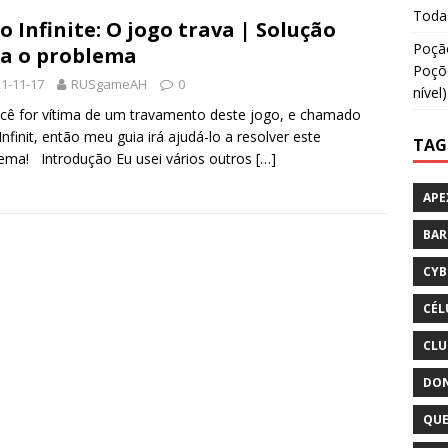
Todas
o Infinite: O jogo trava | Solução
Poção
a o problema
Poçõe
1-11-17
RUSgameAH
0
nível)
cê for vítima de um travamento deste jogo, e chamado
Infinit, então meu guia irá ajudá-lo a resolver este
TAG
ema! Introdução Eu usei vários outros
[…]
APE
BA
CYB
CÉL
CLU
DON
QUE