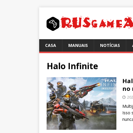
CASA
MANUAIS
NOTÍCIAS
Halo Infinite
Hal
no 
202
Multi
Isso 
nunca