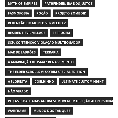
MYTH OF EMPIRES
PATHFINDER: IRA DOS JUSTOS
FASMOFOBIA
POÇÃO
PROJETO ZOMBOID
REDENÇÃO DO MORTO VERMELHO 2
RESIDENT EVIL VILLAGE
FERRUGEM
SCP: CONTENÇÃO VIOLAÇÃO MULTIJOGADOR
MAR DE LADRÕES
TERRARIA
A AMARRAÇÃO DE ISAAC: RENASCIMENTO
THE ELDER SCROLLS V: SKYRIM SPECIAL EDITION
A FLORESTA
COELHINHO
ULTIMATE CUSTOM NIGHT
NÃO VIRADO
POÇAS ESPALHADAS AGORA SE MOVEM EM DIREÇÃO AO PERSONAGE
WARFRAME
MUNDO DOS TANQUES