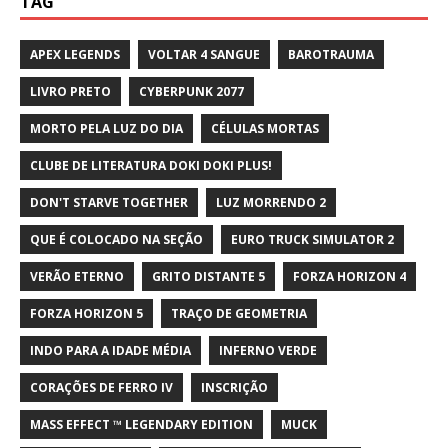
TAG
APEX LEGENDS
VOLTAR 4 SANGUE
BAROTRAUMA
LIVRO PRETO
CYBERPUNK 2077
MORTO PELA LUZ DO DIA
CÉLULAS MORTAS
CLUBE DE LITERATURA DOKI DOKI PLUS!
DON'T STARVE TOGETHER
LUZ MORRENDO 2
QUE É COLOCADO NA SEÇÃO
EURO TRUCK SIMULATOR 2
VERÃO ETERNO
GRITO DISTANTE 5
FORZA HORIZON 4
FORZA HORIZON 5
TRAÇO DE GEOMETRIA
INDO PARA A IDADE MÉDIA
INFERNO VERDE
CORAÇÕES DE FERRO IV
INSCRIÇÃO
MASS EFFECT ™ LEGENDARY EDITION
MUCK