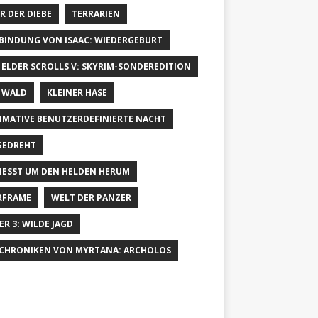
R DER DIEBE
TERRARIEN
 BINDUNG VON ISAAC: WIEDERGEBURT
 ELDER SCROLLS V: SKYRIM-SONDEREDITION
 WALD
KLEINER HASE
IMATIVE BENUTZERDEFINIERTE NACHT
GEDREHT
IESST UM DEN HELDEN HERUM
RFRAME
WELT DER PANZER
ER 3: WILDE JAGD
 CHRONIKEN VON MYRTANA: ARCHOLOS