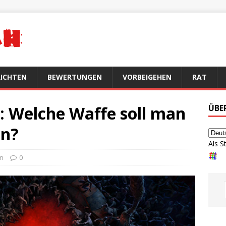
ICHTEN
BEWERTUNGEN
VORBEIGEHEN
RAT
: Welche Waffe soll man
ÜBE
en?
Als S
en
0