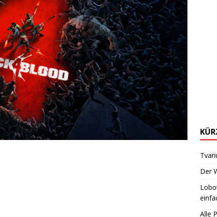
KÜR
Tvari
Der W
Lobot
einfa
Alle 