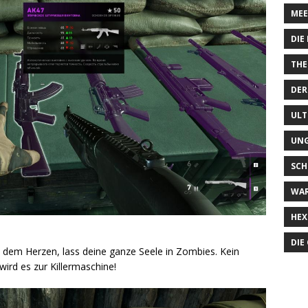
MEE
DIE
THE
DER
ULT
UN
SCH
WA
HEX
DIE
dem Herzen, lass deine ganze Seele in Zombies. Kein
ird es zur Killermaschine!