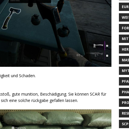
EUR
WEI
FOR
MIT
HER
MAS
MYT
igkeit und Schaden.
PFA
PHA
ückstoß, gute munition, Beschädigung. Sie können SCAR für
ich eine solche rückgabe gefallen lassen.
PRO
RES
SCP