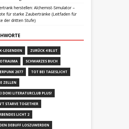
rtrank herstellen: Alchemist-Simulator –
te für starke Zaubertränke (Leitfaden für
e der dritten Stufe)
CHWORTE
X-LEGENDEN
ZURÜCK 4 BLUT
ROTRAUMA
SCHWARZES BUCH
ERPUNK 2077
TOT BEI TAGESLICHT
E ZELLEN
I DOKI LITERATURCLUB PLUS!
'T STARVE TOGETHER
RBENDES LICHT 2
DEN DEBUFF LOSZUWERDEN