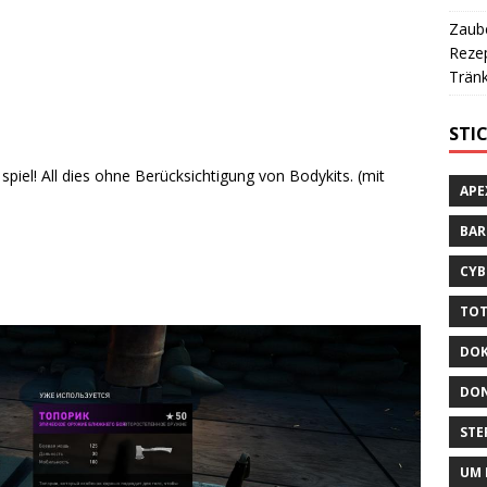
Zaube
Rezep
Tränk
STI
 spiel! All dies ohne Berücksichtigung von Bodykits. (mit
APE
BA
CYB
TOT
DOK
DON
STE
UM 