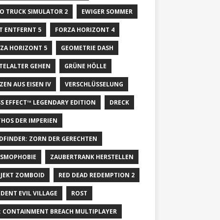
O TRUCK SIMULATOR 2
EWIGER SOMMER
T ENTFERNT 5
FORZA HORIZONT 4
ZA HORIZONT 5
GEOMETRIE DASH
TELALTER GEHEN
GRÜNE HÖLLE
ZEN AUS EISEN IV
VERSCHLÜSSELUNG
S EFFECT™ LEGENDARY EDITION
DRECK
HOS DER IMPERIEN
DFINDER: ZORN DER GERECHTEN
SMOPHOBIE
ZAUBERTRANK HERSTELLEN
JEKT ZOMBOID
RED DEAD REDEMPTION 2
IDENT EVIL VILLAGE
ROST
: CONTAINMENT BREACH MULTIPLAYER