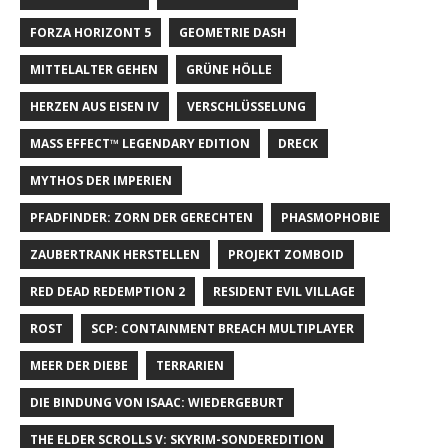
FORZA HORIZONT 5
GEOMETRIE DASH
MITTELALTER GEHEN
GRÜNE HÖLLE
HERZEN AUS EISEN IV
VERSCHLÜSSELUNG
MASS EFFECT™ LEGENDARY EDITION
DRECK
MYTHOS DER IMPERIEN
PFADFINDER: ZORN DER GERECHTEN
PHASMOPHOBIE
ZAUBERTRANK HERSTELLEN
PROJEKT ZOMBOID
RED DEAD REDEMPTION 2
RESIDENT EVIL VILLAGE
ROST
SCP: CONTAINMENT BREACH MULTIPLAYER
MEER DER DIEBE
TERRARIEN
DIE BINDUNG VON ISAAC: WIEDERGEBURT
THE ELDER SCROLLS V: SKYRIM-SONDEREDITION