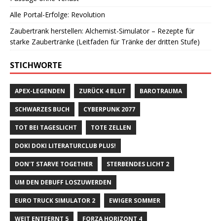
Alle Portal-Erfolge: Revolution
Zaubertrank herstellen: Alchemist-Simulator – Rezepte für
starke Zaubertränke (Leitfaden für Tränke der dritten Stufe)
STICHWORTE
APEX-LEGENDEN
ZURÜCK 4 BLUT
BAROTRAUMA
SCHWARZES BUCH
CYBERPUNK 2077
TOT BEI TAGESLICHT
TOTE ZELLEN
DOKI DOKI LITERATURCLUB PLUS!
DON'T STARVE TOGETHER
STERBENDES LICHT 2
UM DEN DEBUFF LOSZUWERDEN
EURO TRUCK SIMULATOR 2
EWIGER SOMMER
WEIT ENTFERNT 5
FORZA HORIZONT 4