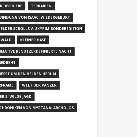
R DER DIEBE
TERRARIEN
 BINDUNG VON ISAAC: WIEDERGEBURT
 ELDER SCROLLS V: SKYRIM-SONDEREDITION
 WALD
KLEINER HASE
IMATIVE BENUTZERDEFINIERTE NACHT
GEDREHT
IESST UM DEN HELDEN HERUM
RFRAME
WELT DER PANZER
ER 3: WILDE JAGD
 CHRONIKEN VON MYRTANA: ARCHOLOS