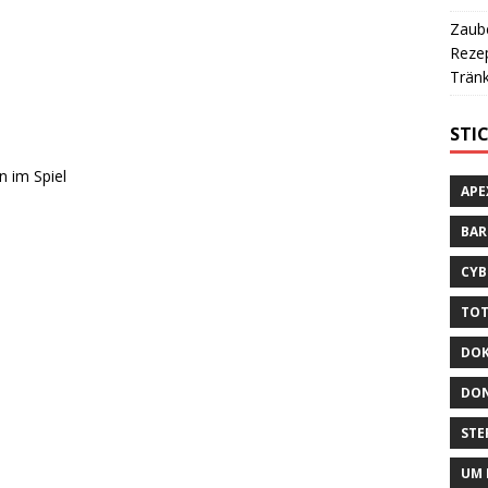
Zaube
Rezep
Tränk
STI
n im Spiel
APE
BA
CYB
TOT
DOK
DON
STE
UM 