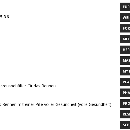
EUR
55
D6
WEI
FOR
MIT
HER
MAS
MYT
PFA
rzensbehälter für das Rennen
PHA
PRO
 Rennen mit einer Pille voller Gesundheit (volle Gesundheit)
RES
SCP