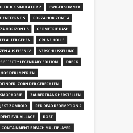
O TRUCK SIMULATOR 2
EWIGER SOMMER
T ENTFERNT 5
FORZA HORIZONT 4
ZA HORIZONT 5
GEOMETRIE DASH
TELALTER GEHEN
GRÜNE HÖLLE
ZEN AUS EISEN IV
VERSCHLÜSSELUNG
S EFFECT™ LEGENDARY EDITION
DRECK
HOS DER IMPERIEN
DFINDER: ZORN DER GERECHTEN
SMOPHOBIE
ZAUBERTRANK HERSTELLEN
JEKT ZOMBOID
RED DEAD REDEMPTION 2
IDENT EVIL VILLAGE
ROST
: CONTAINMENT BREACH MULTIPLAYER