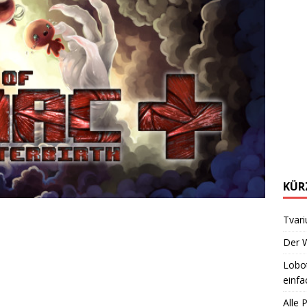
KÜR
Tvari
Der W
Lobot
einfa
Alle 