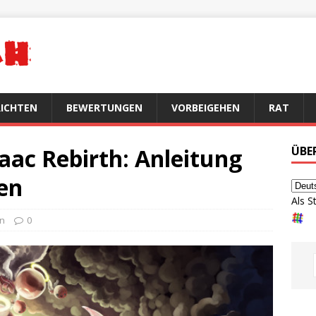
ICHTEN
BEWERTUNGEN
VORBEIGEHEN
RAT
aac Rebirth: Anleitung
ÜBE
en
Als S
en
0