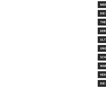
MEE
DIE
THE
DER
ULT
UN
SCH
WA
HEX
DIE