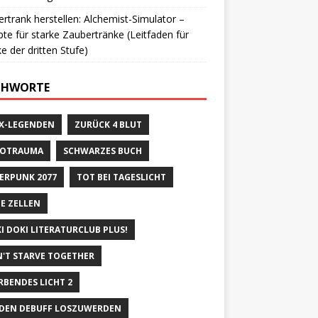
rtrank herstellen: Alchemist-Simulator –
te für starke Zaubertränke (Leitfaden für
e der dritten Stufe)
CHWORTE
X-LEGENDEN
ZURÜCK 4 BLUT
ROTRAUMA
SCHWARZES BUCH
ERPUNK 2077
TOT BEI TAGESLICHT
E ZELLEN
I DOKI LITERATURCLUB PLUS!
'T STARVE TOGETHER
RBENDES LICHT 2
DEN DEBUFF LOSZUWERDEN