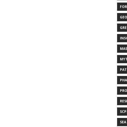
FOR
GEO
GRE
INS
MAS
MYT
PAT
PHA
PRO
RES
SCP
SEA