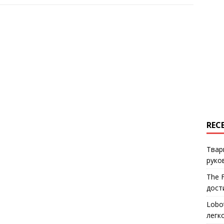
REC
Твар
руко
The 
дост
Lobo
легк