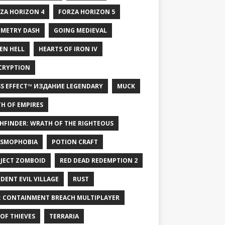
ZA HORIZON 4
FORZA HORIZON 5
METRY DASH
GOING MEDIEVAL
EN HELL
HEARTS OF IRON IV
CRYPTION
S EFFECT™ ИЗДАНИЕ LEGENDARY
MUCK
H OF EMPIRES
HFINDER: WRATH OF THE RIGHTEOUS
SMOPHOBIA
POTION CRAFT
JECT ZOMBOID
RED DEAD REDEMPTION 2
IDENT EVIL VILLAGE
RUST
: CONTAINMENT BREACH MULTIPLAYER
 OF THIEVES
TERRARIA