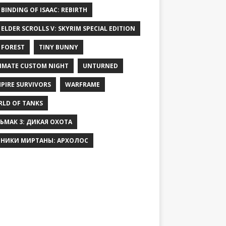
 BINDING OF ISAAC: REBIRTH
 ELDER SCROLLS V: SKYRIM SPECIAL EDITION
 FOREST
TINY BUNNY
IMATE CUSTOM NIGHT
UNTURNED
PIRE SURVIVORS
WARFRAME
LD OF TANKS
ЬМАК 3: ДИКАЯ ОХОТА
НИКИ МИРТАНЫ: АРХОЛОС