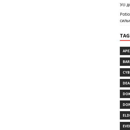
Усі д
Potio
силь
TAG
APE
BA
CYB
DEA
DOK
DON
ELD
EVE