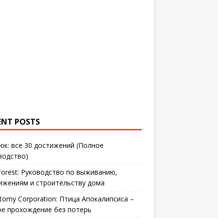
ENT POSTS
юк: все 30 достижений (Полное
водство)
Forest: Руководство по выживанию,
ижениям и строительству дома
tomy Corporation: Птица Апокалипсиса –
ое прохождение без потерь