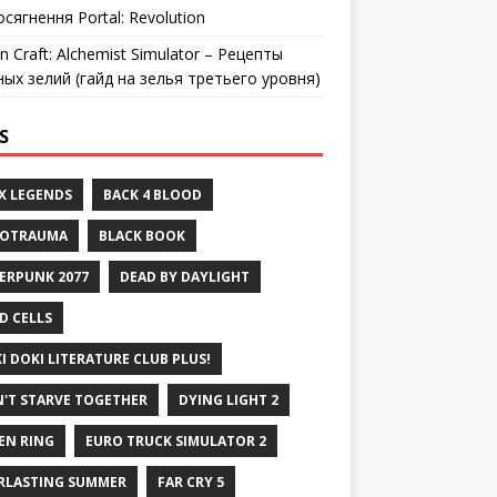
осягнення Portal: Revolution
n Craft: Alchemist Simulator – Рецепты
ных зелий (гайд на зелья третьего уровня)
S
X LEGENDS
BACK 4 BLOOD
ROTRAUMA
BLACK BOOK
ERPUNK 2077
DEAD BY DAYLIGHT
D CELLS
I DOKI LITERATURE CLUB PLUS!
'T STARVE TOGETHER
DYING LIGHT 2
EN RING
EURO TRUCK SIMULATOR 2
RLASTING SUMMER
FAR CRY 5