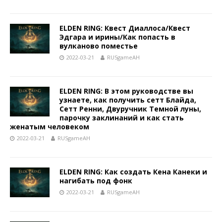
ELDEN RING: Квест Диаллоса/Квест
Эдгара и ирины/Как попасть в
вулканово поместье
2022-03-21
RUSgameAH
ELDEN RING: В этом руководстве вы
узнаете, как получить сетт Блайда,
Сетт Ренни, Двуручник Темной луны,
парочку заклинаний и как стать
женатым человеком
2022-03-21
RUSgameAH
ELDEN RING: Как создать Кена Канеки и
нагибать под фонк
2022-03-21
RUSgameAH