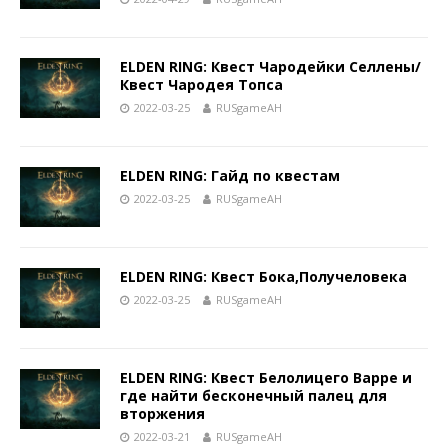
ELDEN RING: Квест Чародейки Селлены/
Квест Чародея Топса
2022-03-25
RUSgameAH
ELDEN RING: Гайд по квестам
2022-03-25
RUSgameAH
ELDEN RING: Квест Бока,Получеловека
2022-03-25
RUSgameAH
ELDEN RING: Квест Белолицего Варре и
где найти бесконечный палец для
вторжения
2022-03-21
RUSgameAH