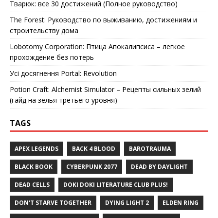
Тварюк: все 30 достижений (Полное руководство)
The Forest: Руководство по выживанию, достижениям и
строительству дома
Lobotomy Corporation: Птица Апокалипсиса – легкое
прохождение без потерь
Усі досягнення Portal: Revolution
Potion Craft: Alchemist Simulator – Рецепты сильных зелий
(гайд на зелья третьего уровня)
TAGS
APEX LEGENDS
BACK 4 BLOOD
BAROTRAUMA
BLACK BOOK
CYBERPUNK 2077
DEAD BY DAYLIGHT
DEAD CELLS
DOKI DOKI LITERATURE CLUB PLUS!
DON'T STARVE TOGETHER
DYING LIGHT 2
ELDEN RING