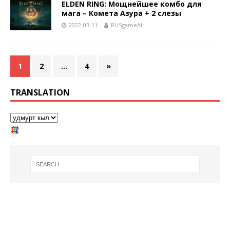
ELDEN RING: Мощнейшее комбо для
мага – Комета Азура + 2 слезы
2022-03-11
RUSgameAH
1
2
…
4
»
TRANSLATION