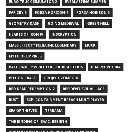
EURO TRUCK SIMULATOR 2
EVERLASTING SUMMER
FAR CRY 5
FORZA HORIZON 4
FORZA HORIZON 5
GEOMETRY DASH
GOING MEDIEVAL
GREEN HELL
HEARTS OF IRON IV
INSCRYPTION
MASS EFFECT™ ИЗДАНИЕ LEGENDARY
MUCK
MYTH OF EMPIRES
PATHFINDER: WRATH OF THE RIGHTEOUS
PHASMOPHOBIA
POTION CRAFT
PROJECT ZOMBOID
RED DEAD REDEMPTION 2
RESIDENT EVIL VILLAGE
RUST
SCP: CONTAINMENT BREACH MULTIPLAYER
SEA OF THIEVES
TERRARIA
THE BINDING OF ISAAC: REBIRTH