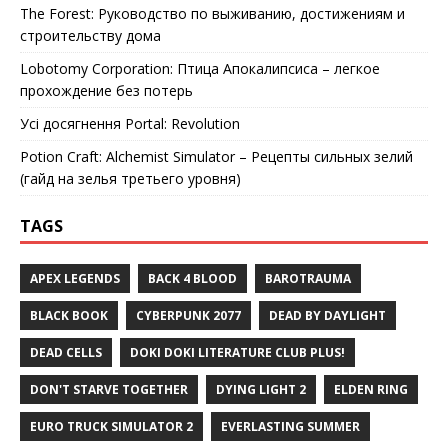
The Forest: Руководство по выживанию, достижениям и
строительству дома
Lobotomy Corporation: Птица Апокалипсиса – легкое
прохождение без потерь
Усі досягнення Portal: Revolution
Potion Craft: Alchemist Simulator – Рецепты сильных зелий
(гайд на зелья третьего уровня)
TAGS
APEX LEGENDS
BACK 4 BLOOD
BAROTRAUMA
BLACK BOOK
CYBERPUNK 2077
DEAD BY DAYLIGHT
DEAD CELLS
DOKI DOKI LITERATURE CLUB PLUS!
DON'T STARVE TOGETHER
DYING LIGHT 2
ELDEN RING
EURO TRUCK SIMULATOR 2
EVERLASTING SUMMER