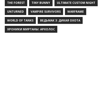
THE FOREST
TINY BUNNY
ULTIMATE CUSTOM NIGHT
UNTURNED
VAMPIRE SURVIVORS
WARFRAME
WORLD OF TANKS
ВЕДЬМАК 3: ДИКАЯ ОХОТА
ХРОНИКИ МИРТАНЫ: АРХОЛОС