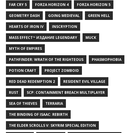
FAR CRY 5
FORZA HORIZON 4
FORZA HORIZON 5
GEOMETRY DASH
GOING MEDIEVAL
GREEN HELL
HEARTS OF IRON IV
INSCRYPTION
MASS EFFECT™ ИЗДАНИЕ LEGENDARY
MUCK
MYTH OF EMPIRES
PATHFINDER: WRATH OF THE RIGHTEOUS
PHASMOPHOBIA
POTION CRAFT
PROJECT ZOMBOID
RED DEAD REDEMPTION 2
RESIDENT EVIL VILLAGE
RUST
SCP: CONTAINMENT BREACH MULTIPLAYER
SEA OF THIEVES
TERRARIA
THE BINDING OF ISAAC: REBIRTH
THE ELDER SCROLLS V: SKYRIM SPECIAL EDITION