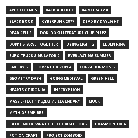
APEX LEGENDS
BACK 4 BLOOD
BAROTRAUMA
BLACK BOOK
CYBERPUNK 2077
DEAD BY DAYLIGHT
DEAD CELLS
DOKI DOKI LITERATURE CLUB PLUS!
DON'T STARVE TOGETHER
DYING LIGHT 2
ELDEN RING
EURO TRUCK SIMULATOR 2
EVERLASTING SUMMER
FAR CRY 5
FORZA HORIZON 4
FORZA HORIZON 5
GEOMETRY DASH
GOING MEDIEVAL
GREEN HELL
HEARTS OF IRON IV
INSCRYPTION
MASS EFFECT™ ИЗДАНИЕ LEGENDARY
MUCK
MYTH OF EMPIRES
PATHFINDER: WRATH OF THE RIGHTEOUS
PHASMOPHOBIA
POTION CRAFT
PROJECT ZOMBOID