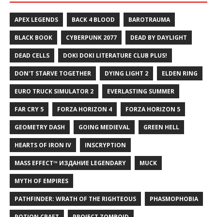
APEX LEGENDS
BACK 4 BLOOD
BAROTRAUMA
BLACK BOOK
CYBERPUNK 2077
DEAD BY DAYLIGHT
DEAD CELLS
DOKI DOKI LITERATURE CLUB PLUS!
DON'T STARVE TOGETHER
DYING LIGHT 2
ELDEN RING
EURO TRUCK SIMULATOR 2
EVERLASTING SUMMER
FAR CRY 5
FORZA HORIZON 4
FORZA HORIZON 5
GEOMETRY DASH
GOING MEDIEVAL
GREEN HELL
HEARTS OF IRON IV
INSCRYPTION
MASS EFFECT™ ИЗДАНИЕ LEGENDARY
MUCK
MYTH OF EMPIRES
PATHFINDER: WRATH OF THE RIGHTEOUS
PHASMOPHOBIA
POTION CRAFT
PROJECT ZOMBOID