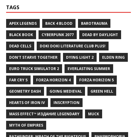
TAGS
APEX LEGENDS
BACK 4 BLOOD
BAROTRAUMA
BLACK BOOK
CYBERPUNK 2077
DEAD BY DAYLIGHT
DEAD CELLS
DOKI DOKI LITERATURE CLUB PLUS!
DON'T STARVE TOGETHER
DYING LIGHT 2
ELDEN RING
EURO TRUCK SIMULATOR 2
EVERLASTING SUMMER
FAR CRY 5
FORZA HORIZON 4
FORZA HORIZON 5
GEOMETRY DASH
GOING MEDIEVAL
GREEN HELL
HEARTS OF IRON IV
INSCRYPTION
MASS EFFECT™ ИЗДАНИЕ LEGENDARY
MUCK
MYTH OF EMPIRES
PATHFINDER: WRATH OF THE RIGHTEOUS
PHASMOPHOBIA