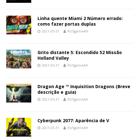
Linha quente Miami 2 Número errado:
como fazer portas duplas
2021-05-31
RUSgameAH
Grito distante 5: Escondido 52 Missão
Holland Valley
2021-05-31
RUSgameAH
Dragon Age ™ Inquisition Dragons (Breve
descrição e guia)
2021-05-31
RUSgameAH
Cyberpunk 2077: Aparência de V
2021-05-31
RUSgameAH