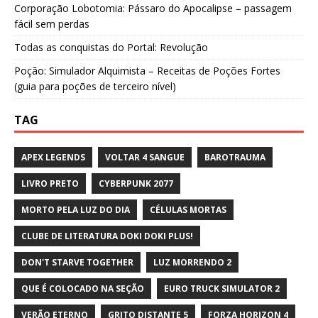
Corporação Lobotomia: Pássaro do Apocalipse – passagem
fácil sem perdas
Todas as conquistas do Portal: Revolução
Poção: Simulador Alquimista – Receitas de Poções Fortes
(guia para poções de terceiro nível)
TAG
APEX LEGENDS
VOLTAR 4 SANGUE
BAROTRAUMA
LIVRO PRETO
CYBERPUNK 2077
MORTO PELA LUZ DO DIA
CÉLULAS MORTAS
CLUBE DE LITERATURA DOKI DOKI PLUS!
DON'T STARVE TOGETHER
LUZ MORRENDO 2
QUE É COLOCADO NA SEÇÃO
EURO TRUCK SIMULATOR 2
VERÃO ETERNO
GRITO DISTANTE 5
FORZA HORIZON 4