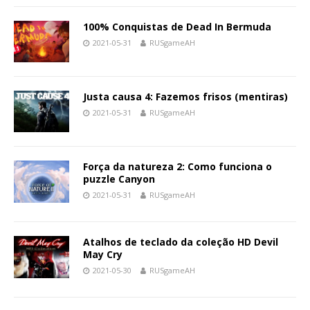
100% Conquistas de Dead In Bermuda
2021-05-31
RUSgameAH
Justa causa 4: Fazemos frisos (mentiras)
2021-05-31
RUSgameAH
Força da natureza 2: Como funciona o
puzzle Canyon
2021-05-31
RUSgameAH
Atalhos de teclado da coleção HD Devil
May Cry
2021-05-30
RUSgameAH