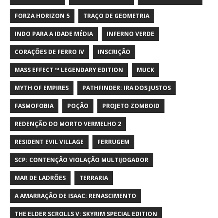
FORZA HORIZON 5
TRAÇO DE GEOMETRIA
INDO PARA A IDADE MÉDIA
INFERNO VERDE
CORAÇÕES DE FERRO IV
INSCRIÇÃO
MASS EFFECT ™ LEGENDARY EDITION
MUCK
MYTH OF EMPIRES
PATHFINDER: IRA DOS JUSTOS
FASMOFOBIA
POÇÃO
PROJETO ZOMBOID
REDENÇÃO DO MORTO VERMELHO 2
RESIDENT EVIL VILLAGE
FERRUGEM
SCP: CONTENÇÃO VIOLAÇÃO MULTIJOGADOR
MAR DE LADRÕES
TERRARIA
A AMARRAÇÃO DE ISAAC: RENASCIMENTO
THE ELDER SCROLLS V: SKYRIM SPECIAL EDITION