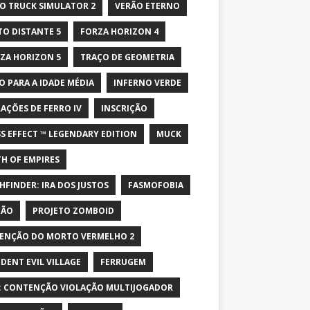
O TRUCK SIMULATOR 2
VERÃO ETERNO
TO DISTANTE 5
FORZA HORIZON 4
ZA HORIZON 5
TRAÇO DE GEOMETRIA
O PARA A IDADE MÉDIA
INFERNO VERDE
AÇÕES DE FERRO IV
INSCRIÇÃO
S EFFECT ™ LEGENDARY EDITION
MUCK
H OF EMPIRES
HFINDER: IRA DOS JUSTOS
FASMOFOBIA
ÇÃO
PROJETO ZOMBOID
ENÇÃO DO MORTO VERMELHO 2
IDENT EVIL VILLAGE
FERRUGEM
: CONTENÇÃO VIOLAÇÃO MULTIJOGADOR