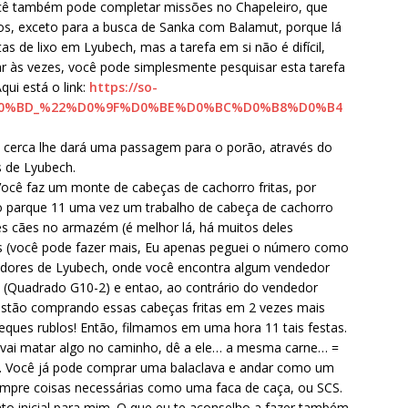
ocê também pode completar missões no Chapeleiro, que
os, exceto para a busca de Sanka com Balamut, porque lá
as de lixo em Lyubech, mas a tarefa em si não é difícil,
car às vezes, você pode simplesmente pesquisar esta tarefa
ui está o link:
https://so-
0%D0%BD_%22%D0%9F%D0%BE%D0%BC%D0%B8%D0%B4
A cerca lhe dará uma passagem para o porão, através do
s de Lyubech.
 Você faz um monte de cabeças de cachorro fritas, por
o parque 11 uma vez um trabalho de cabeça de cachorro
es cães no armazém (é melhor lá, há muitos deles
s (você pode fazer mais, Eu apenas peguei o número como
redores de Lyubech, onde você encontra algum vendedor
(Quadrado G10-2) e entao, ao contrário do vendedor
estão comprando essas cabeças fritas em 2 vezes mais
eques rublos! Então, filmamos em uma hora 11 tais festas.
vai matar algo no caminho, dê a ele… a mesma carne… =
e. Você já pode comprar uma balaclava e andar como um
pre coisas necessárias como uma faca de caça, ou SCS.
 inicial para mim. O que eu te aconselho a fazer também.