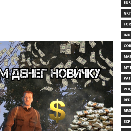
EUR
GRI
FOR
IND
COR
MAS
MYT
PAT
PO
RED
RES
SCP