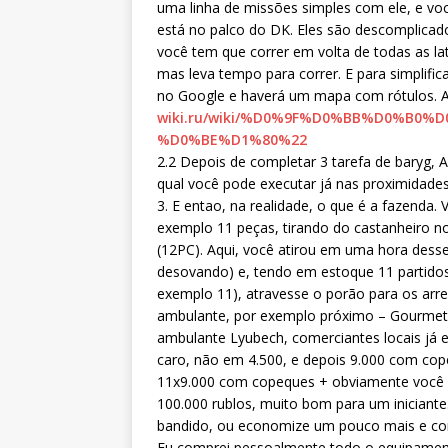
uma linha de missões simples com ele, e v
está no palco do DK. Eles são descomplicad
você tem que correr em volta de todas as lat
mas leva tempo para correr. E para simplifi
no Google e haverá um mapa com rótulos. Aq
wiki.ru/wiki/%D0%9F%D0%BB%D0%B
%D0%BE%D1%80%22
2.2 Depois de completar 3 tarefa de baryg, 
qual você pode executar já nas proximidade
3. E entao, na realidade, o que é a fazenda.
exemplo 11 peças, tirando do castanheiro n
(12PC). Aqui, você atirou em uma hora dess
desovando) e, tendo em estoque 11 partido
exemplo 11), atravesse o porão para os ar
ambulante, por exemplo próximo – Gourmet 
ambulante Lyubech, comerciantes locais já 
caro, não em 4.500, e depois 9.000 com cop
11х9.000 com copeques + obviamente você 
100.000 rublos, muito bom para um iniciant
bandido, ou economize um pouco mais e com
Eu comprei pessoalmente todo o equipamento