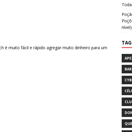
Todas
Poção
Poçõe
nível)
TAG
 é muito fácil e rápido agregar muito dinheiro para um
APE
BA
CYB
CÉL
CLU
DON
QUE