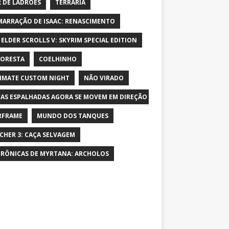
 DE LADRÕES
TERRARIA
MARRAÇÃO DE ISAAC: RENASCIMENTO
 ELDER SCROLLS V: SKYRIM SPECIAL EDITION
LORESTA
COELHINHO
IMATE CUSTOM NIGHT
NÃO VIRADO
AS ESPALHADAS AGORA SE MOVEM EM DIREÇÃO AO PERSONAGEM E AUME
RFRAME
MUNDO DOS TANQUES
CHER 3: CAÇA SELVAGEM
CRÔNICAS DE MYRTANA: ARCHOLOS