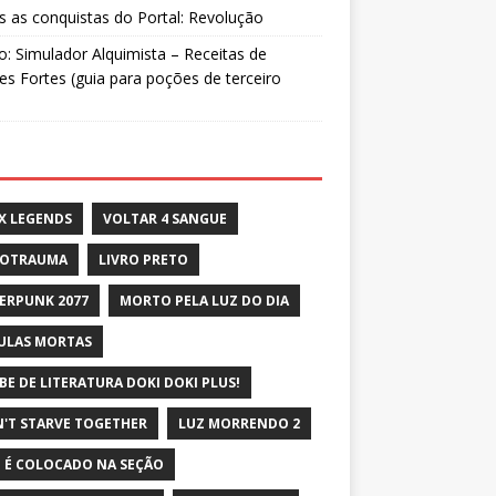
 as conquistas do Portal: Revolução
: Simulador Alquimista – Receitas de
s Fortes (guia para poções de terceiro
X LEGENDS
VOLTAR 4 SANGUE
ROTRAUMA
LIVRO PRETO
ERPUNK 2077
MORTO PELA LUZ DO DIA
ULAS MORTAS
BE DE LITERATURA DOKI DOKI PLUS!
'T STARVE TOGETHER
LUZ MORRENDO 2
 É COLOCADO NA SEÇÃO