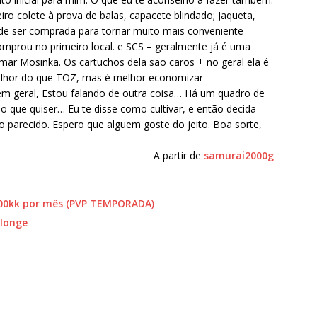
o colete à prova de balas, capacete blindado; Jaqueta,
de ser comprada para tornar muito mais conveniente
mprou no primeiro local. e SCS – geralmente já é uma
mar Mosinka. Os cartuchos dela são caros + no geral ela é
elhor do que TOZ, mas é melhor economizar
m geral, Estou falando de outra coisa… Há um quadro de
o que quiser… Eu te disse como cultivar, e então decida
o parecido. Espero que alguem goste do jeito. Boa sorte,
A partir de
samurai2000g
200kk por mês (PVP TEMPORADA)
 longe