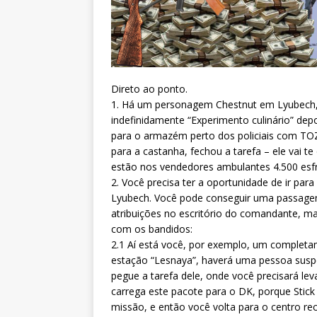
Direto ao ponto.
1. Há um personagem Chestnut em Lyubech, qu
indefinidamente “Experimento culinário” depo
para o armazém perto dos policiais com TO
para a castanha, fechou a tarefa – ele vai t
estão nos vendedores ambulantes 4.500 esfr
2. Você precisa ter a oportunidade de ir para
Lyubech. Você pode conseguir uma passagem 
atribuições no escritório do comandante, ma
com os bandidos:
2.1 Aí está você, por exemplo, um completam
estação “Lesnaya”, haverá uma pessoa suspe
pegue a tarefa dele, onde você precisará le
carrega este pacote para o DK, porque Stick
missão, e então você volta para o centro rec