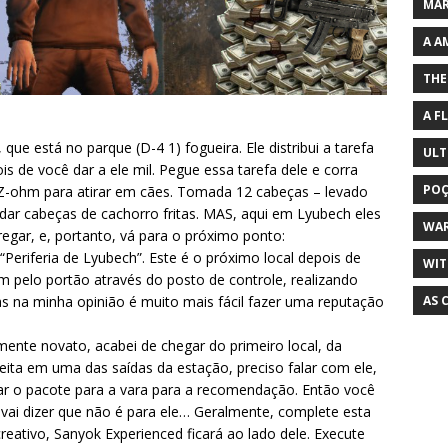
MAR
A A
THE
A F
e está no parque (D-4 1) fogueira. Ele distribui a tarefa
ULT
is de você dar a ele mil. Pegue essa tarefa dele e corra
POÇ
Z-ohm para atirar em cães. Tomada 12 cabeças – levado
e dar cabeças de cachorro fritas. MAS, aqui em Lyubech eles
WA
egar, e, portanto, vá para o próximo ponto:
 “Periferia de Lyubech”. Este é o próximo local depois de
WIT
pelo portão através do posto de controle, realizando
AS 
s na minha opinião é muito mais fácil fazer uma reputação
ente novato, acabei de chegar do primeiro local, da
ita em uma das saídas da estação, preciso falar com ele,
var o pacote para a vara para a recomendação. Então você
 vai dizer que não é para ele… Geralmente, complete esta
reativo, Sanyok Experienced ficará ao lado dele. Execute