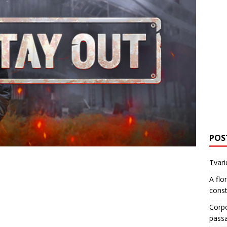
POS
Tvari
A flo
cons
Corp
pass