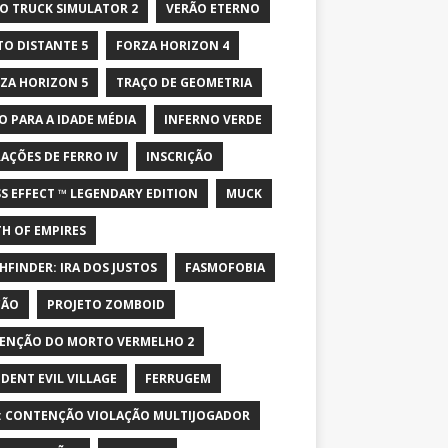
O TRUCK SIMULATOR 2
VERÃO ETERNO
TO DISTANTE 5
FORZA HORIZON 4
ZA HORIZON 5
TRAÇO DE GEOMETRIA
O PARA A IDADE MÉDIA
INFERNO VERDE
AÇÕES DE FERRO IV
INSCRIÇÃO
S EFFECT ™ LEGENDARY EDITION
MUCK
H OF EMPIRES
HFINDER: IRA DOS JUSTOS
FASMOFOBIA
ÇÃO
PROJETO ZOMBOID
ENÇÃO DO MORTO VERMELHO 2
IDENT EVIL VILLAGE
FERRUGEM
: CONTENÇÃO VIOLAÇÃO MULTIJOGADOR