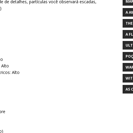
e de detalhes, partículas você observará escadas,
MAR
)
A A
THE
A F
ULT
POÇ
to
 Alto
WA
icos: Alto
WIT
AS 
bre
o)