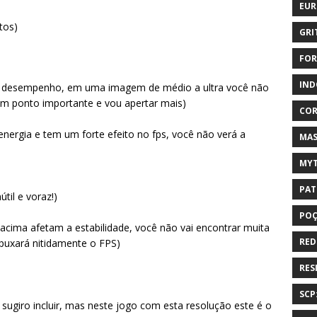
EUR
atos)
GRI
FOR
IND
o o desempenho, em uma imagem de médio a ultra você não
um ponto importante e vou apertar mais)
COR
energia e tem um forte efeito no fps, você não verá a
MAS
MYT
PAT
til e voraz!)
PO
acima afetam a estabilidade, você não vai encontrar muita
RED
puxará nitidamente o FPS)
RES
SCP
sugiro incluir, mas neste jogo com esta resolução este é o