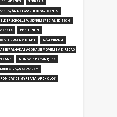
 DE LADRÕES
TERRARIA
MARRAÇÃO DE ISAAC: RENASCIMENTO
 ELDER SCROLLS V: SKYRIM SPECIAL EDITION
LORESTA
COELHINHO
IMATE CUSTOM NIGHT
NÃO VIRADO
AS ESPALHADAS AGORA SE MOVEM EM DIREÇÃO AO PERSONAGEM E AUME
RFRAME
MUNDO DOS TANQUES
CHER 3: CAÇA SELVAGEM
CRÔNICAS DE MYRTANA: ARCHOLOS