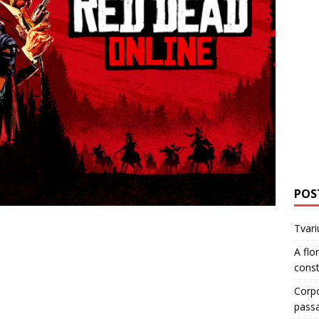
POS
Tvari
A flo
cons
Corp
pass