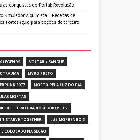
 as conquistas do Portal: Revolução
: Simulador Alquimista – Receitas de
s Fortes (guia para poções de terceiro
X LEGENDS
VOLTAR 4 SANGUE
ROTRAUMA
LIVRO PRETO
ERPUNK 2077
MORTO PELA LUZ DO DIA
ULAS MORTAS
BE DE LITERATURA DOKI DOKI PLUS!
'T STARVE TOGETHER
LUZ MORRENDO 2
 É COLOCADO NA SEÇÃO