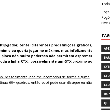
Todas
Poção
Poçõe
nível)
TAG
ijogador, tentei diferentes predefinições gráficas,
APE
 mim e eu queria jogar no máximo, mas infelizmente
a placa não muito poderosa não permitem espremer
BA
toda a linha RTX., possivelmente um GTX próximo ao
CYB
CÉL
ção, pessoalmente, não me incomodou de forma alguma,
ínuo 60+ quadros, então você pode usar dlss(que eu não
CLU
DON
QUE