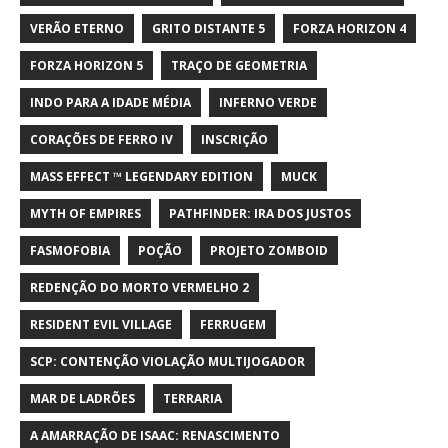
VERÃO ETERNO
GRITO DISTANTE 5
FORZA HORIZON 4
FORZA HORIZON 5
TRAÇO DE GEOMETRIA
INDO PARA A IDADE MÉDIA
INFERNO VERDE
CORAÇÕES DE FERRO IV
INSCRIÇÃO
MASS EFFECT ™ LEGENDARY EDITION
MUCK
MYTH OF EMPIRES
PATHFINDER: IRA DOS JUSTOS
FASMOFOBIA
POÇÃO
PROJETO ZOMBOID
REDENÇÃO DO MORTO VERMELHO 2
RESIDENT EVIL VILLAGE
FERRUGEM
SCP: CONTENÇÃO VIOLAÇÃO MULTIJOGADOR
MAR DE LADRÕES
TERRARIA
A AMARRAÇÃO DE ISAAC: RENASCIMENTO