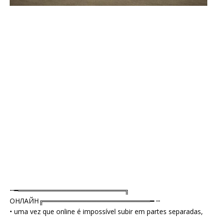
ⵈ━══════════════════════╗
ОНЛАЙН╔══════════════════════━ ⵈ
• uma vez que online é impossível subir em partes separadas,