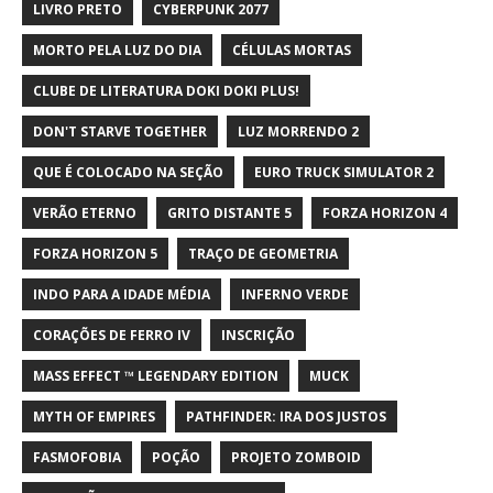
LIVRO PRETO
CYBERPUNK 2077
MORTO PELA LUZ DO DIA
CÉLULAS MORTAS
CLUBE DE LITERATURA DOKI DOKI PLUS!
DON'T STARVE TOGETHER
LUZ MORRENDO 2
QUE É COLOCADO NA SEÇÃO
EURO TRUCK SIMULATOR 2
VERÃO ETERNO
GRITO DISTANTE 5
FORZA HORIZON 4
FORZA HORIZON 5
TRAÇO DE GEOMETRIA
INDO PARA A IDADE MÉDIA
INFERNO VERDE
CORAÇÕES DE FERRO IV
INSCRIÇÃO
MASS EFFECT ™ LEGENDARY EDITION
MUCK
MYTH OF EMPIRES
PATHFINDER: IRA DOS JUSTOS
FASMOFOBIA
POÇÃO
PROJETO ZOMBOID