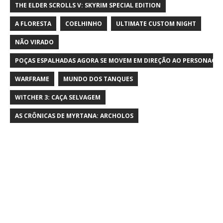
THE ELDER SCROLLS V: SKYRIM SPECIAL EDITION
A FLORESTA
COELHINHO
ULTIMATE CUSTOM NIGHT
NÃO VIRADO
POÇAS ESPALHADAS AGORA SE MOVEM EM DIREÇÃO AO PERSONAGE
WARFRAME
MUNDO DOS TANQUES
WITCHER 3: CAÇA SELVAGEM
AS CRÔNICAS DE MYRTANA: ARCHOLOS