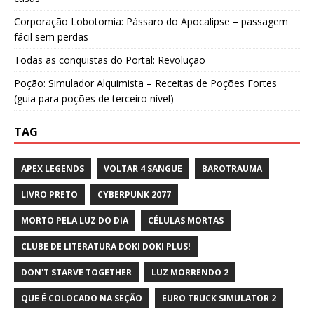
Corporação Lobotomia: Pássaro do Apocalipse – passagem
fácil sem perdas
Todas as conquistas do Portal: Revolução
Poção: Simulador Alquimista – Receitas de Poções Fortes
(guia para poções de terceiro nível)
TAG
APEX LEGENDS
VOLTAR 4 SANGUE
BAROTRAUMA
LIVRO PRETO
CYBERPUNK 2077
MORTO PELA LUZ DO DIA
CÉLULAS MORTAS
CLUBE DE LITERATURA DOKI DOKI PLUS!
DON'T STARVE TOGETHER
LUZ MORRENDO 2
QUE É COLOCADO NA SEÇÃO
EURO TRUCK SIMULATOR 2