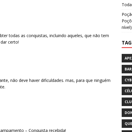
Todas
Poção
Poçõe
nível)
er todas as conquistas, incluindo aqueles, que não tem
dar certo!
TAG
APE
BA
ante, não deve haver dificuldades. mas, para que ninguém
CYB
te.
CÉL
CLU
DON
QUE
 acampamento – Conquista recebida!