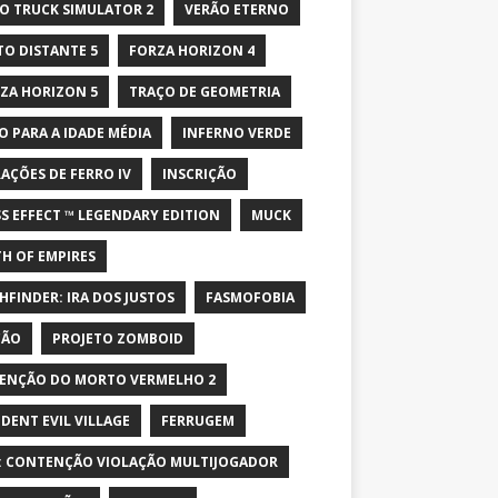
O TRUCK SIMULATOR 2
VERÃO ETERNO
TO DISTANTE 5
FORZA HORIZON 4
ZA HORIZON 5
TRAÇO DE GEOMETRIA
O PARA A IDADE MÉDIA
INFERNO VERDE
AÇÕES DE FERRO IV
INSCRIÇÃO
S EFFECT ™ LEGENDARY EDITION
MUCK
H OF EMPIRES
HFINDER: IRA DOS JUSTOS
FASMOFOBIA
ÇÃO
PROJETO ZOMBOID
ENÇÃO DO MORTO VERMELHO 2
IDENT EVIL VILLAGE
FERRUGEM
: CONTENÇÃO VIOLAÇÃO MULTIJOGADOR