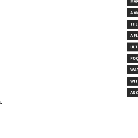
MAR
A A
THE
A F
ULT
POÇ
WA
WIT
AS 
.