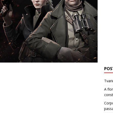
POS
Tvari
A flo
cons
Corp
pass