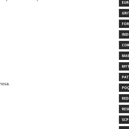
EUR
GRI
FOR
IND
COR
MAS
MYT
PAT
nosa.
PO
RED
RES
SCP