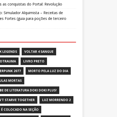
 as conquistas do Portal: Revolução
: Simulador Alquimista – Receitas de
s Fortes (guia para poções de terceiro
X LEGENDS
VOLTAR 4 SANGUE
ROTRAUMA
LIVRO PRETO
ERPUNK 2077
MORTO PELA LUZ DO DIA
ULAS MORTAS
BE DE LITERATURA DOKI DOKI PLUS!
'T STARVE TOGETHER
LUZ MORRENDO 2
 É COLOCADO NA SEÇÃO