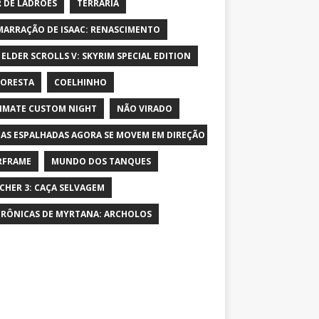
 DE LADRÕES
TERRARIA
MARRAÇÃO DE ISAAC: RENASCIMENTO
 ELDER SCROLLS V: SKYRIM SPECIAL EDITION
LORESTA
COELHINHO
IMATE CUSTOM NIGHT
NÃO VIRADO
AS ESPALHADAS AGORA SE MOVEM EM DIREÇÃO AO PERSONAGEM E AUME
RFRAME
MUNDO DOS TANQUES
CHER 3: CAÇA SELVAGEM
CRÔNICAS DE MYRTANA: ARCHOLOS