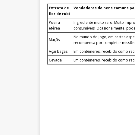
᠌ ᠌ ᠌᠌ ᠌ ᠌ ᠌ ᠌ ᠌
Extrato de
Vendedores de bens comuns para
flor de rubi
Poeira
Ingrediente muito raro. Muito impr
etérea
consumíveis. Ocasionalmente, pod
No mundo do jogo, em cestas espec
Maçãs
recompensa por completar missõe
Açaí bagas
Em contêineres, recebido como re
Cevada
Em contêineres, recebido como re