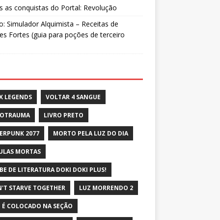
 as conquistas do Portal: Revolução
: Simulador Alquimista – Receitas de
s Fortes (guia para poções de terceiro
X LEGENDS
VOLTAR 4 SANGUE
ROTRAUMA
LIVRO PRETO
ERPUNK 2077
MORTO PELA LUZ DO DIA
ULAS MORTAS
BE DE LITERATURA DOKI DOKI PLUS!
'T STARVE TOGETHER
LUZ MORRENDO 2
 É COLOCADO NA SEÇÃO