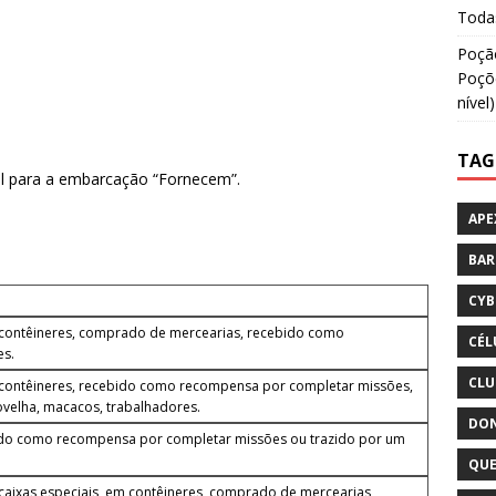
Todas
Poção
Poçõe
nível)
TAG
l para a embarcação “Fornecem”.
APE
BA
CYB
contêineres, comprado de mercearias, recebido como
CÉL
es.
CLU
contêineres, recebido como recompensa por completar missões,
 ovelha, macacos, trabalhadores.
DON
tido como recompensa por completar missões ou trazido por um
QUE
aixas especiais, em contêineres, comprado de mercearias,