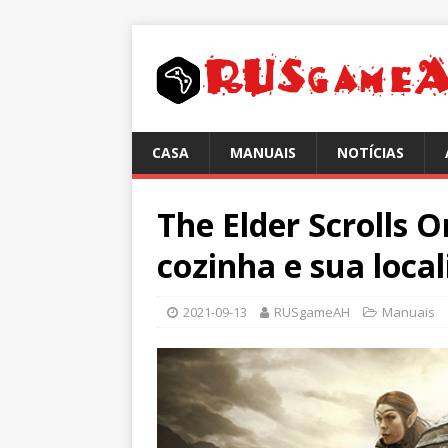
CASA
MANUAIS
NOTÍCIAS
The Elder Scrolls O
cozinha e sua loca
2021-09-13
RUSgameAH
Manuais