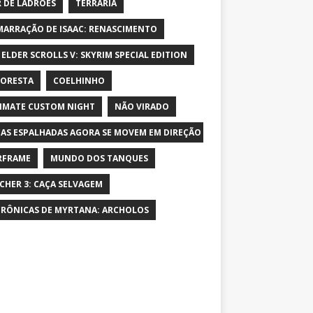
 DE LADRÕES
TERRARIA
MARRAÇÃO DE ISAAC: RENASCIMENTO
 ELDER SCROLLS V: SKYRIM SPECIAL EDITION
LORESTA
COELHINHO
IMATE CUSTOM NIGHT
NÃO VIRADO
AS ESPALHADAS AGORA SE MOVEM EM DIREÇÃO AO PERSONAGEM E AUME
RFRAME
MUNDO DOS TANQUES
CHER 3: CAÇA SELVAGEM
CRÔNICAS DE MYRTANA: ARCHOLOS