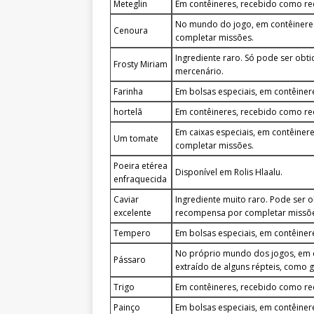
Meteglin
Em contêineres, recebido como r
No mundo do jogo, em contêinere
Cenoura
completar missões.
Ingrediente raro. Só pode ser ob
Frosty Miriam
mercenário.
Farinha
Em bolsas especiais, em contêine
hortelã
Em contêineres, recebido como r
Em caixas especiais, em contêine
Um tomate
completar missões.
Poeira etérea
Disponível em Rolis Hlaalu.
enfraquecida
Caviar
Ingrediente muito raro. Pode ser
excelente
recompensa por completar missõ
Tempero
Em bolsas especiais, em contêine
No próprio mundo dos jogos, em 
Pássaro
extraído de alguns répteis, como 
Trigo
Em contêineres, recebido como r
Painço
Em bolsas especiais, em contêine