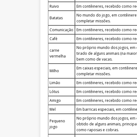
Ruivo
Em contêineres, recebido como r
No mundo do jogo, em contêinere
Batatas
completar missões.
Comunicação
Em contêineres, recebido como r
Café
Em contêineres, recebido como r
No próprio mundo dos jogos, em 
carne
tirado de alguns animais (na maior
vermelha
bem como de vacas.
Em caixas especiais, em contêine
Milho
completar missões.
Limão
Em contêineres, recebido como r
Lótus
Em contêineres, recebido como r
Amigo
Em contêineres, recebido como r
Mel
Em barricas especiais, em contêi
No próprio mundo dos jogos, em 
Pequeno
obtido de alguns animais, princip
jogo
como raposas e cobras.