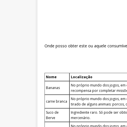
Onde posso obter este ou aquele consumíve
᠌ ᠌ ᠌᠌ ᠌ ᠌ ᠌ ᠌ ᠌
Nome
Localização
No próprio mundo dos jogos, em 
Bananas
recompensa por completar missõ
No próprio mundo dos jogos, em 
carne branca
tirado de alguns animais: porcos,
Suco de
Ingrediente raro. Só pode ser ob
Berve
mercenário.
No próprio mundo dos jogos, em c