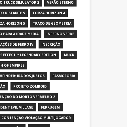
O TRUCK SIMULATOR 2
VERÃO ETERNO
TO DISTANTE 5
FORZA HORIZON 4
ZA HORIZON 5
TRAÇO DE GEOMETRIA
O PARA A IDADE MÉDIA
INFERNO VERDE
AÇÕES DE FERRO IV
INSCRIÇÃO
S EFFECT ™ LEGENDARY EDITION
MUCK
H OF EMPIRES
HFINDER: IRA DOS JUSTOS
FASMOFOBIA
ÇÃO
PROJETO ZOMBOID
ENÇÃO DO MORTO VERMELHO 2
IDENT EVIL VILLAGE
FERRUGEM
: CONTENÇÃO VIOLAÇÃO MULTIJOGADOR