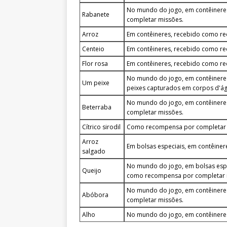
No mundo do jogo, em contêinere
Rabanete
completar missões.
Arroz
Em contêineres, recebido como r
Centeio
Em contêineres, recebido como r
Flor rosa
Em contêineres, recebido como r
No mundo do jogo, em contêinere
Um peixe
peixes capturados em corpos d'ág
No mundo do jogo, em contêinere
Beterraba
completar missões.
Cítrico sirodil
Como recompensa por completar m
Arroz
Em bolsas especiais, em contêine
salgado
No mundo do jogo, em bolsas espe
Queijo
como recompensa por completar 
No mundo do jogo, em contêinere
Abóbora
completar missões.
Alho
No mundo do jogo, em contêinere