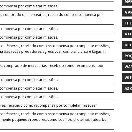
MAR
ecompensa por completar missões.
A A
s, comprado de mercearias, recebido como recompensa por
THE
ecompensa por completar missões.
A F
ecompensa por completar missões.
ULT
contêineres, recebido como recompensa por completar missões,
ia das vezes predadores agressivos), como alit, urso e kaguchi,
POÇ
res, comprado de mercearias, recebido como recompensa por
WA
WIT
ecompensa por completar missões.
ecompensa por completar missões.
AS 
ecompensa por completar missões.
neres, recebido como recompensa por completar missões.
contêineres, recebido como recompensa por completar missões,
almente pequenos roedores, como coelhos, proteínas, ratos, bem