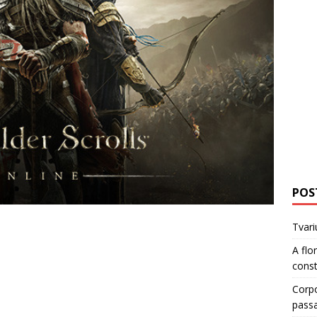
POS
Tvari
A flo
cons
Corp
pass