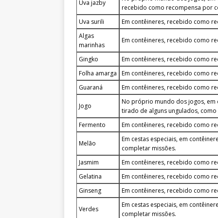
Uva jazby
recebido como recompensa por c
Uva surili
Em contêineres, recebido como r
Algas
Em contêineres, recebido como r
marinhas
Gingko
Em contêineres, recebido como r
Folha amarga
Em contêineres, recebido como r
Guaraná
Em contêineres, recebido como r
No próprio mundo dos jogos, em 
Jogo
tirado de alguns ungulados, como 
Fermento
Em contêineres, recebido como r
Em cestas especiais, em contêin
Melão
completar missões.
Jasmim
Em contêineres, recebido como r
Gelatina
Em contêineres, recebido como r
Ginseng
Em contêineres, recebido como r
Em cestas especiais, em contêin
Verdes
completar missões.