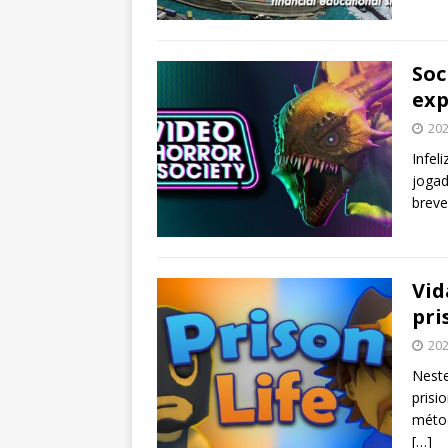
Soc
exp
202
Infel
jogad
brev
Vid
pri
202
Neste
prisi
métod
[…]