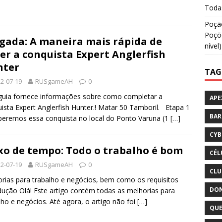
Todas
Poção
Poçõe
gada: A maneira mais rápida de
nível)
er a conquista Expert Anglerfish
nter
TAG
2-07-19
RUSgameAH
0
guia fornece informações sobre como completar a
APE
ista Expert Anglerfish Hunter.! Matar 50 Tamboril. Etapa 1
BA
eremos essa conquista no local do Ponto Varuna (1
[…]
CYB
xo de tempo: Todo o trabalho é bom
CÉL
2-07-19
RUSgameAH
0
CLU
rias para trabalho e negócios, bem como os requisitos
DON
dução Olá! Este artigo contém todas as melhorias para
lho e negócios. Até agora, o artigo não foi
[…]
QUE