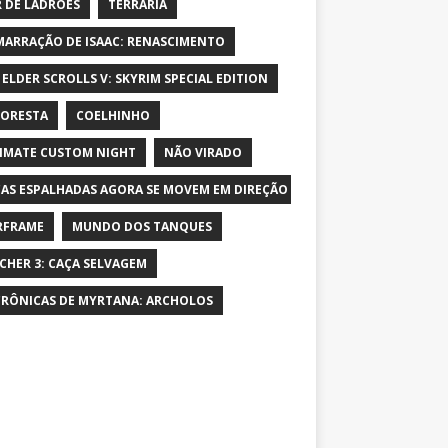
 DE LADRÕES
TERRARIA
MARRAÇÃO DE ISAAC: RENASCIMENTO
 ELDER SCROLLS V: SKYRIM SPECIAL EDITION
LORESTA
COELHINHO
IMATE CUSTOM NIGHT
NÃO VIRADO
AS ESPALHADAS AGORA SE MOVEM EM DIREÇÃO AO PERSONAGEM E AUME
RFRAME
MUNDO DOS TANQUES
CHER 3: CAÇA SELVAGEM
CRÔNICAS DE MYRTANA: ARCHOLOS