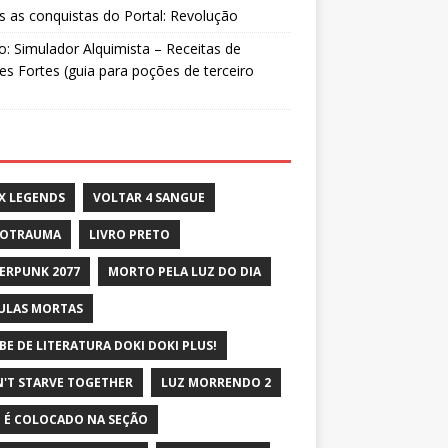
 as conquistas do Portal: Revolução
: Simulador Alquimista – Receitas de
s Fortes (guia para poções de terceiro
X LEGENDS
VOLTAR 4 SANGUE
ROTRAUMA
LIVRO PRETO
ERPUNK 2077
MORTO PELA LUZ DO DIA
ULAS MORTAS
BE DE LITERATURA DOKI DOKI PLUS!
'T STARVE TOGETHER
LUZ MORRENDO 2
 É COLOCADO NA SEÇÃO