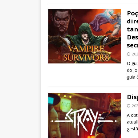
Poç
dir
tam
Des
sec
202
O gui
do jo
guia 
Dis
202
A obt
atual
gestã