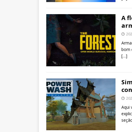
A f
arm
202
Armad
bom d
[…]
Sim
con
202
Aqui 
expli
seção