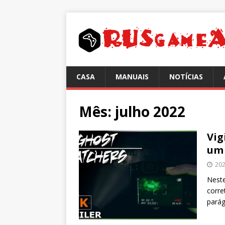
CASA
MANUAIS
NOTÍCIAS
Mês:
julho 2022
Vig
um
202
Neste
corre
pará