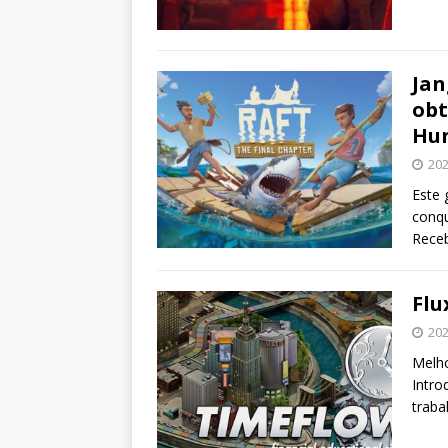
Jan
obt
Hu
202
Este 
conqu
Receb
Flu
202
Melho
Intro
traba