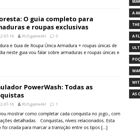
MAR
A A
loresta: O guia completo para
THE
aduras e roupas exclusivas
2-07-16
RUSgameAH
0
A F
ura e Guia de Roupa Única Armadura + roupas únicas de
ULT
ia neste guia vou falar sobre armaduras e roupas únicas e
POÇ
WA
WIT
ulador PowerWash: Todas as
quistas
AS 
2-07-16
RUSgameAH
1
vou mostrar como completar cada conquista no jogo., com
cações detalhadas. Conquistas, níveis relacionados. Esta
 foi criada para marcar a transição entre os tipos
[…]