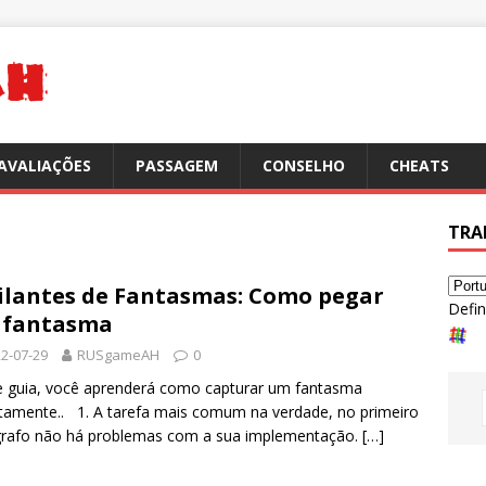
AVALIAÇÕES
PASSAGEM
CONSELHO
CHEATS
TRA
ilantes de Fantasmas: Como pegar
Defin
 fantasma
2-07-29
RUSgameAH
0
 guia, você aprenderá como capturar um fantasma
tamente.. 1. A tarefa mais comum na verdade, no primeiro
grafo não há problemas com a sua implementação.
[…]