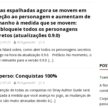
as espalhadas agora se movem em
eção ao personagem e aumentam de
anho à medida que se movem:
bloqueie todos os personagens
retos (atualizações 0.9.0)
2-07-27
RUSgameAH
0
a falará sobre, como abrir todos os personagens secretos
go na hora da atualização 0.9.0. Prefácio No momento, o
é relevante para a versão 0.9.0.
[…]
POS
perso: Conquistas 100%
Tvari
2-07-20
RUSgameAH
0
A flo
enção de todas as conquistas no Stray Author Guide será
cons
izada à medida que você avança no jogo, as mudanças de
Corp
o são muito atrasadas devido à
[…]
pass