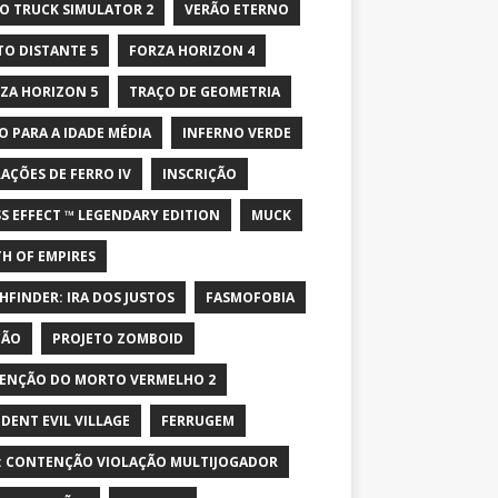
O TRUCK SIMULATOR 2
VERÃO ETERNO
TO DISTANTE 5
FORZA HORIZON 4
ZA HORIZON 5
TRAÇO DE GEOMETRIA
O PARA A IDADE MÉDIA
INFERNO VERDE
AÇÕES DE FERRO IV
INSCRIÇÃO
S EFFECT ™ LEGENDARY EDITION
MUCK
H OF EMPIRES
HFINDER: IRA DOS JUSTOS
FASMOFOBIA
ÇÃO
PROJETO ZOMBOID
ENÇÃO DO MORTO VERMELHO 2
IDENT EVIL VILLAGE
FERRUGEM
: CONTENÇÃO VIOLAÇÃO MULTIJOGADOR