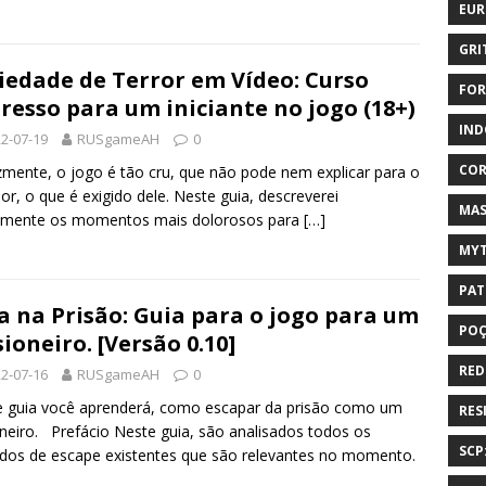
EUR
GRI
iedade de Terror em Vídeo: Curso
FOR
resso para um iniciante no jogo (18+)
IND
2-07-19
RUSgameAH
0
COR
izmente, o jogo é tão cru, que não pode nem explicar para o
or, o que é exigido dele. Neste guia, descreverei
MAS
emente os momentos mais dolorosos para
[…]
MYT
PAT
a na Prisão: Guia para o jogo para um
PO
sioneiro. [Versão 0.10]
RED
2-07-16
RUSgameAH
0
 guia você aprenderá, como escapar da prisão como um
RES
oneiro. Prefácio Neste guia, são analisados ​​todos os
SCP
os de escape existentes que são relevantes no momento.