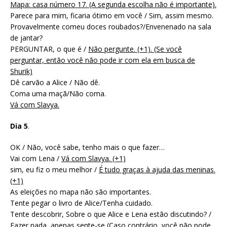
Mapa: casa número 17. (A segunda escolha não é importante).
Parece para mim, ficaria ótimo em você / Sim, assim mesmo.
Provavelmente comeu doces roubados?/Envenenado na sala
de jantar?
PERGUNTAR, o que é /
Não pergunte. (+1). (Se você
perguntar, então você não pode ir com ela em busca de
Shurik)
Dê carvão a Alice / Não dê.
Coma uma maçã/Não coma.
Vá com Slavya.
Dia 5
.
OK / Não, você sabe, tenho mais o que fazer…
Vai com Lena /
Vá com Slavya. (+1)
sim, eu fiz o meu melhor /
É tudo graças à ajuda das meninas.
(+1)
As eleições no mapa não são importantes.
Tente pegar o livro de Alice/Tenha cuidado.
Tente descobrir, Sobre o que Alice e Lena estão discutindo? /
Fazer nada, apenas sente-se (Caso contrário, você não pode