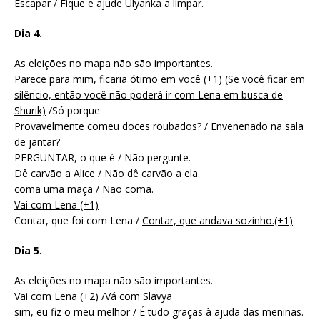
Escapar / Fique e ajude Ulyanka a limpar.
Dia 4.
As eleições no mapa não são importantes.
Parece para mim, ficaria ótimo em você (+1) (Se você ficar em
silêncio, então você não poderá ir com Lena em busca de
Shurik)
/Só porque
Provavelmente comeu doces roubados? / Envenenado na sala
de jantar?
PERGUNTAR, o que é / Não pergunte.
Dê carvão a Alice / Não dê carvão a ela.
coma uma maçã / Não coma.
Vai com Lena (+1)
Contar, que foi com Lena /
Contar, que andava sozinho.(+1)
Dia 5.
As eleições no mapa não são importantes.
Vai com Lena (+2)
/Vá com Slavya
sim, eu fiz o meu melhor / É tudo graças à ajuda das meninas.