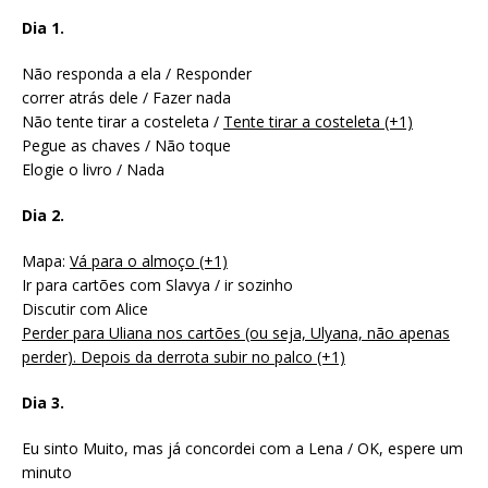
Dia 1.
Não responda a ela / Responder
correr atrás dele / Fazer nada
Não tente tirar a costeleta /
Tente tirar a costeleta (+1)
Pegue as chaves / Não toque
Elogie o livro / Nada
Dia 2.
Mapa:
Vá para o almoço (+1)
Ir para cartões com Slavya / ir sozinho
Discutir com Alice
Perder para Uliana nos cartões (ou seja, Ulyana, não apenas
perder). Depois da derrota subir no palco (+1)
Dia 3.
Eu sinto Muito, mas já concordei com a Lena / OK, espere um
minuto