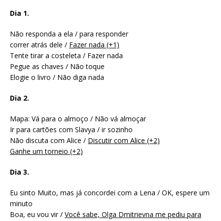
Dia 1.
Não responda a ela / para responder
correr atrás dele /
Fazer nada (+1)
Tente tirar a costeleta / Fazer nada
Pegue as chaves / Não toque
Elogie o livro / Não diga nada
Dia 2.
Mapa: Vá para o almoço / Não vá almoçar
Ir para cartões com Slavya / ir sozinho
Não discuta com Alice /
Discutir com Alice (+2)
Ganhe um torneio (+2)
Dia 3.
Eu sinto Muito, mas já concordei com a Lena / OK, espere um
minuto
Boa, eu vou vir /
Você sabe, Olga Dmitrievna me pediu para