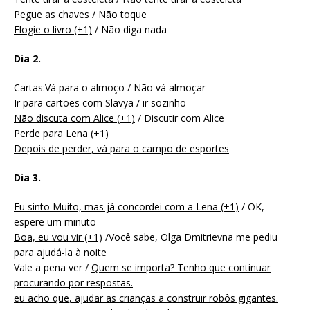
Pegue as chaves / Não toque
Elogie o livro (+1)
/ Não diga nada
Dia 2.
Cartas:Vá para o almoço / Não vá almoçar
Ir para cartões com Slavya / ir sozinho
Não discuta com Alice (+1)
/ Discutir com Alice
Perde para Lena (+1)
Depois de perder, vá para o campo de esportes
Dia 3.
Eu sinto Muito, mas já concordei com a Lena (+1)
/ OK,
espere um minuto
Boa, eu vou vir (+1)
/Você sabe, Olga Dmitrievna me pediu
para ajudá-la à noite
Vale a pena ver /
Quem se importa? Tenho que continuar
procurando por respostas.
eu acho que, ajudar as crianças a construir robôs gigantes.