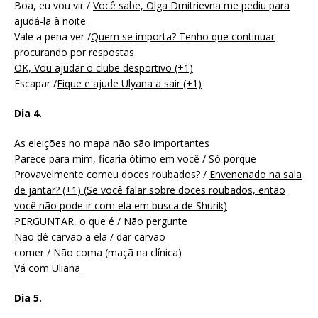
Boa, eu vou vir /
Você sabe, Olga Dmitrievna me pediu para
ajudá-la à noite
Vale a pena ver /
Quem se importa? Tenho que continuar
procurando por respostas
OK, Vou ajudar o clube desportivo (+1)
Escapar /
Fique e ajude Ulyana a sair (+1)
Dia 4.
As eleições no mapa não são importantes
Parece para mim, ficaria ótimo em você / Só porque
Provavelmente comeu doces roubados? /
Envenenado na sala
de jantar? (+1) (Se você falar sobre doces roubados, então
você não pode ir com ela em busca de Shurik)
PERGUNTAR, o que é / Não pergunte
Não dê carvão a ela / dar carvão
comer / Não coma (maçã na clínica)
Vá com Uliana
Dia 5.