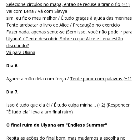
Selecione círculos no mapa, então se recuse a tirar o fio (+1)
Vai com Lena / Vá com Slavya
sim, eu fiz o meu melhor / É tudo graças à ajuda das meninas
Tente arrebatar o livro de Alice / Precaução no exercício
Fazer nada, apenas sente-se (Sem isso, você não pode ir para
Ulyana) / Tente descobrir, Sobre o que Alice e Lena estão
discutindo?
Vá para Uliana
Dia 6.
Agarre a mão dela com força /
Tente parar com palavras (+1)
Dia 7.
Isso é tudo que ela é! /
É tudo culpa minha… (+2) (Responder
"É tudo ela" leva a um final ruim)
O final ruim de Ulyana em "Endless Summer"
Repita as ações do final bom, mas mudamos a escolha no