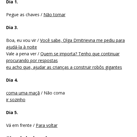
Dia 1.
Pegue as chaves /
Não tomar
Dia 3.
Boa, eu vou vir /
Você sabe, Olga Dmitrievna me pediu para
ajudá-la à noite
Vale a pena ver /
Quem se importa? Tenho que continuar
procurando por respostas
eu acho que, ajudar as crianças a construir robôs gigantes
Dia 4.
coma uma maçã
/ Não coma
ir sozinho
Dia 5.
Vá em frente /
Para voltar