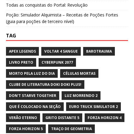
Todas as conquistas do Portal: Revolução
Poção: Simulador Alquimista – Receitas de Poções Fortes
(guia para poções de terceiro nível)
TAG
APEX LEGENDS
VOLTAR 4 SANGUE
BAROTRAUMA
LIVRO PRETO
CYBERPUNK 2077
MORTO PELA LUZ DO DIA
CÉLULAS MORTAS
CLUBE DE LITERATURA DOKI DOKI PLUS!
DON'T STARVE TOGETHER
LUZ MORRENDO 2
QUE É COLOCADO NA SEÇÃO
EURO TRUCK SIMULATOR 2
VERÃO ETERNO
GRITO DISTANTE 5
FORZA HORIZON 4
FORZA HORIZON 5
TRAÇO DE GEOMETRIA