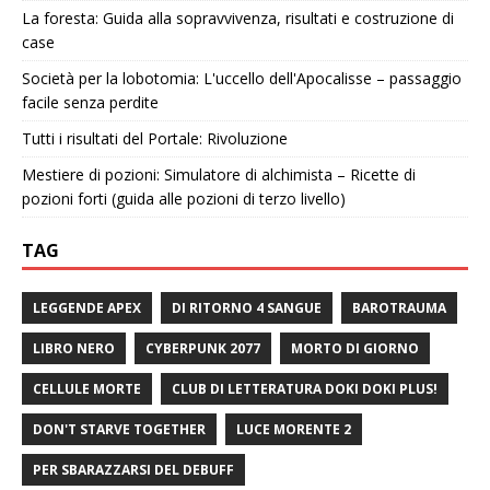
La foresta: Guida alla sopravvivenza, risultati e costruzione di
case
Società per la lobotomia: L'uccello dell'Apocalisse – passaggio
facile senza perdite
Tutti i risultati del Portale: Rivoluzione
Mestiere di pozioni: Simulatore di alchimista – Ricette di
pozioni forti (guida alle pozioni di terzo livello)
TAG
LEGGENDE APEX
DI RITORNO 4 SANGUE
BAROTRAUMA
LIBRO NERO
CYBERPUNK 2077
MORTO DI GIORNO
CELLULE MORTE
CLUB DI LETTERATURA DOKI DOKI PLUS!
DON'T STARVE TOGETHER
LUCE MORENTE 2
PER SBARAZZARSI DEL DEBUFF