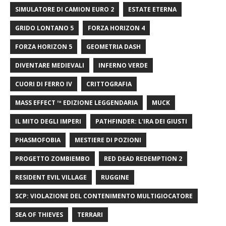
SIMULATORE DI CAMION EURO 2
ESTATE ETERNA
GRIDO LONTANO 5
FORZA HORIZON 4
FORZA HORIZON 5
GEOMETRIA DASH
DIVENTARE MEDIEVALI
INFERNO VERDE
CUORI DI FERRO IV
CRITTOGRAFIA
MASS EFFECT ™ EDIZIONE LEGGENDARIA
MUCK
IL MITO DEGLI IMPERI
PATHFINDER: L'IRA DEI GIUSTI
PHASMOFOBIA
MESTIERE DI POZIONI
PROGETTO ZOMBIEMBO
RED DEAD REDEMPTION 2
RESIDENT EVIL VILLAGE
RUGGINE
SCP: VIOLAZIONE DEL CONTENIMENTO MULTIGIOCATORE
SEA OF ​​THIEVES
TERRARI