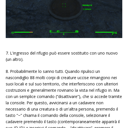
7. L'ingresso del rifugio può essere sostituito con uno nuovo
(un altro).
8. Probabilmente lo sanno tutti. Quando ripulisci un
nascondiglio 88 molti corpi di creature uccise rimangono nei
suoi locali e sul suo territorio, che interferiscono con ulteriori
costruzioni e generalmente rovinano la vista nel rifugio in. Ma
con un semplice comando (“disattivare”), che si accede tramite
la console. Per questo, avvicinarsi a un cadavere non
necessario di una creatura o di un'altra persona, premendo il
tasto “~” chiama il comando della console, selezionare il
cadavere premendo il tasto (contemporaneamente apparirà il
suo ID ID) e inserisci il comando – “disattivare”, premere il